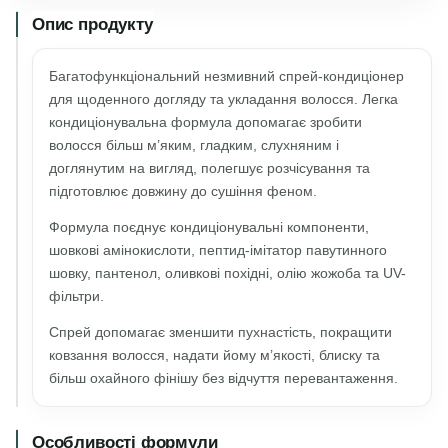
Опис продукту
Багатофункціональний незмивний спрей-кондиціонер
для щоденного догляду та укладання волосся. Легка
кондиціонувальна формула допомагає зробити
волосся більш м’яким, гладким, слухняним і
доглянутим на вигляд, полегшує розчісування та
підготовлює довжину до сушіння феном.
Формула поєднує кондиціонувальні компоненти,
шовкові амінокислоти, пептид-імітатор павутинного
шовку, пантенол, оливкові похідні, олію жожоба та UV-
фільтри.
Спрей допомагає зменшити пухнастість, покращити
ковзання волосся, надати йому м’якості, блиску та
більш охайного фінішу без відчуття перевантаження.
Особливості формули