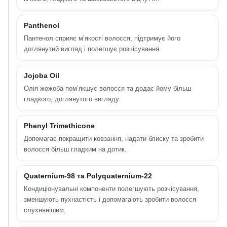
Panthenol
Пантенол сприяє м’якості волосся, підтримує його
доглянутий вигляд і полегшує розчісування.
Jojoba Oil
Олія жожоба пом’якшує волосся та додає йому більш
гладкого, доглянутого вигляду.
Phenyl Trimethicone
Допомагає покращити ковзання, надати блиску та зробити
волосся більш гладким на дотик.
Quaternium-98 та Polyquaternium-22
Кондиціонувальні компоненти полегшують розчісування,
зменшують пухнастість і допомагають зробити волосся
слухнянішим.