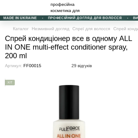
MADE IN UKRAINE
ПРОФЕСІЙНИЙ ДОГЛЯД ДЛЯ ВОЛОССЯ
ВИБІ
Каталог
Незмивний догляд
Спреї для волосся
Спрей конди
Спрей кондиціонер все в одному ALL
IN ONE multi-effect conditioner spray,
200 ml
Артикул:
FF00015
29 відгуків
ХІТ