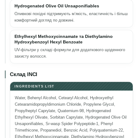
Hydrogenated Olive Oil Unsaponifiables
Оливкові похідні підтримують м’якість, еластичність і більш
комфортний догляд по довжині.
Ethylhexyl Methoxycinnamate та Diethylamino
Hydroxybenzoyl Hexyl Benzoate
UV-фільтри у складі формули для додаткового щоденного
захисту волосся.
Склад INCI
INGREDIENTS LIST
Water, Behenyl Alcohol, Cetearyl Alcohol, Hydroxyethyl
Cetearamidopropyldimonium Chloride, Propylene Glycol,
Propylheptyl Caprylate, Quaternium-98, Hydrogenated
Ethylhexyl Olivate, Sorbitan Caprylate, Hydrogenated Olive Oil
Unsaponifiables, Sr-wasp Spider Polypeptide-1, Phenyl
Trimethicone, Propanediol, Benzoic Acid, Polyquaternium-22,
Ethylhexyl Methoxycinnamate, Diethylamino Hydroxybenzoyl