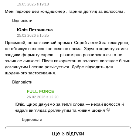
19.05.2026 в 19:18
Мені підходе цей кондиціонер , гарний догляд за волоссям .
Відповісти
Юлія Петришена
25.02.2026 в 15:35
Приємний, ненав’язливий аромат. Спрей легкий за текстурою,
не обтяжує волосся і не склеює пасма. Зручно користуватися
завдяки формату спрею — рівномірно розпилюється та не
залишає липкості. Після використання волосся виглядає більш
доглянутим і легше розчісується. Добре підходить для
щоденного застосування.
Відповісти
FULL FORCE
26.02.2026 в 12:20
Юліє, щиро дякуємо за теплі слова — нехай волосся й
надалі виглядає доглянутим та живим щодня 💛
Відповісти
Ще 3 відгуки