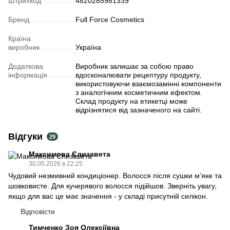
Штрихкод
4820285981339
Бренд
Full Force Cosmetics
Країна
виробник
Україна
Додаткова
Виробник залишає за собою право
інформація
вдосконалювати рецептуру продукту,
використовуючи взаємозамінні компоненти
з аналогічним косметичним ефектом.
Склад продукту на етикетці може
відрізнятися від зазначеного на сайті.
Відгуки
29
Максимова Єлизавета
30.05.2026 в 22:25
Чудовий незмивний кондиціонер. Волосся після сушки мʼяке та
шовковисте. Для кучерявого волосся підійшов. Зверніть увагу,
якщо для вас це має значення - у складі присутній силікон.
Відповісти
Тимченко Зоя Олексіївна