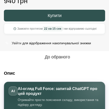
940 грн
Купити
Замовте протягом
22 хв 14 сек
і ми відправимо сьогодні
Увійти
для відображення накопичувальної знижки
%
До обраного
Опис
AI-огляд Full Force: запитай ChatGPT про
AI
цей продукт
Отримайте просте пояснення складу, використання та
підбору догляду.