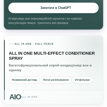
Запитати в ChatGPT
AI-відповідь має інформаційний характер і не замінює
консультацію лікаря, трихолога або фахівця.
ALL IN ONE · FULL FORCE
ALL IN ONE MULTI-EFFECT CONDITIONER
SPRAY
Багатофункціональний спрей-кондиціонер все в
одному
Незмивний догляд
Легке розчісування
UV-фільтри
AIO
ALL IN ONE