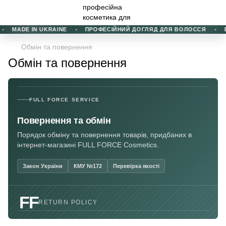
MADE IN UKRAINE
ПРОФЕСІЙНИЙ ДОГЛЯД ДЛЯ ВОЛОССЯ
В
Обмін та повернення
Обмін та повернення
FULL FORCE SERVICE
Повернення та обмін
Порядок обміну та повернення товарів, придбаних в
інтернет-магазині FULL FORCE Cosmetics.
Закон України
КМУ №172
Перевірка якості
FF
RETURN POLICY