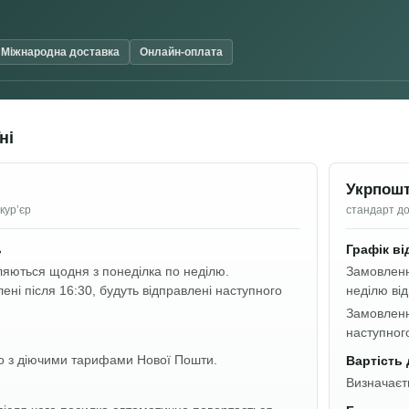
Міжнародна доставка
Онлайн-оплата
ні
Укрпош
курʼєр
стандарт до
ь
Графік в
яються щодня з понеділка по неділю.
Замовленн
ні після 16:30, будуть відправлені наступного
неділю ві
Замовленн
наступног
но з діючими тарифами Нової Пошти.
Вартість
Визначаєт