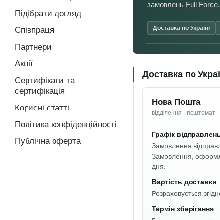
замовлень Full Force.
Підібрати догляд
Доставка по Україні
Співпраця
Партнери
Акції
Доставка по Украї
Сертифікати та
сертифікація
Нова Пошта
Корисні статті
відділення · поштомат · 
Політика конфіденційності
Графік відправлен
Публічна оферта
Замовлення відправл
Замовлення, оформле
дня.
Вартість доставки
Розраховується згід
Термін зберігання