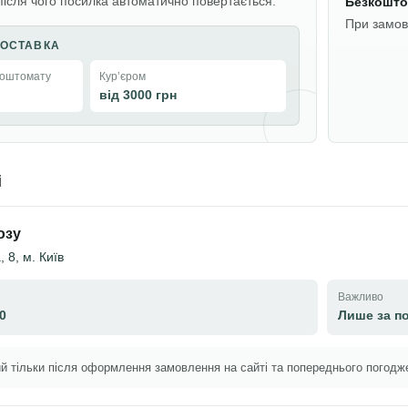
після чого посилка автоматично повертається.
Безкошто
При замовл
ОСТАВКА
поштомату
Курʼєром
від 3000 грн
і
озу
 8, м. Київ
Важливо
0
Лише за п
й тільки після оформлення замовлення на сайті та попереднього погодж