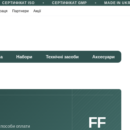
СЕРТИФІКАТ ISO
СЕРТИФІКАТ GMP
MADE IN UKRA
раця
Партнери
Акції
ка
Набори
Технічні засоби
Аксесуари
FF
 способи оплати