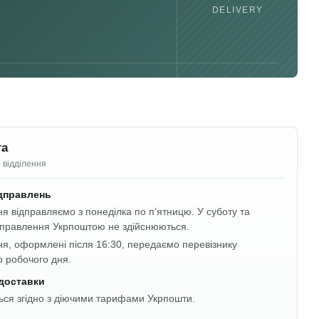
DELIVERY
та
 відділення
ідправлень
я відправляємо з понеділка по п’ятницю. У суботу та
дправлення Укрпоштою не здійснюються.
я, оформлені після 16:30, передаємо перевізнику
о робочого дня.
 доставки
ься згідно з діючими тарифами Укрпошти.