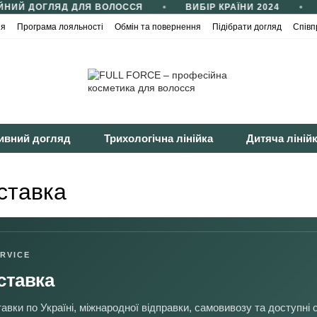
НИЙ ДОГЛЯД ДЛЯ ВОЛОССЯ
ВИБІР КРАЇНИ 2024
ія
Програма лояльності
Обмін та повернення
Підібрати догляд
Співп
йності
Публічна оферта
ивний догляд
Трихологічна лінійка
Дитяча ліній
ставка
RVICE
ставка
авки по Україні, міжнародної відправки, самовивозу та доступні