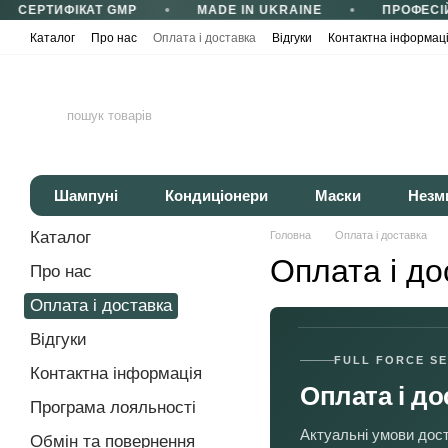
СЕРТИФІКАТ GMP
MADE IN UKRAINE
ПРОФЕСІЙ
Перейти до основного контенту
Каталог
Про нас
Оплата і доставка
Відгуки
Контактна інформац
Сертифікати та сертифікація
Корисні статті
Політика конфіденці
Шампуні
Кондиціонери
Маски
Незм
Каталог
Головна
Оплата і доставка
Оплата і до
Про нас
Оплата і доставка
Відгуки
FULL FORCE SE
Контактна інформація
Оплата і до
Програма лояльності
Актуальні умови дост
Обмін та повернення