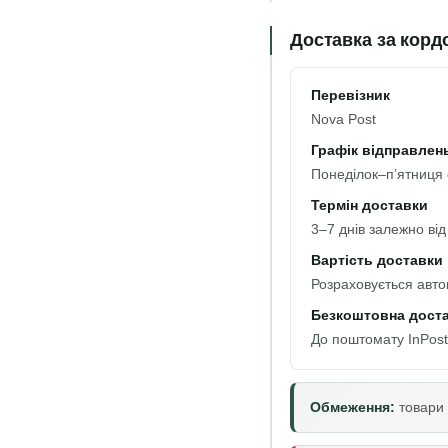
Доставка за корд
Перевізник
Nova Post
Графік відправлен
Понеділок–пʼятниця 
Термін доставки
3–7 днів залежно від
Вартість доставки
Розраховується авт
Безкоштовна дост
До поштомату InPost
Обмеження:
товари 