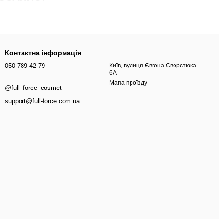
е, як довжина виглядає через тижні та місяці регулярного
ересушування, зробити волосся більш керованим і зберегти
Контактна інформація
ва рівномірність нанесення та легкість формули. Для праски
050 789-42-79
Київ, вулиця Євгена Сверстюка,
6А
ом по довжині.
Мапа проїзду
@full_force_cosmet
support@full-force.com.ua
стким” на дотик і гірше тримати охайний вигляд кінчиків.
ш.
ливо для пористого волосся, яке “пушиться” після сушіння,
ращу керованість, охайні кінчики. За правильно підібраним