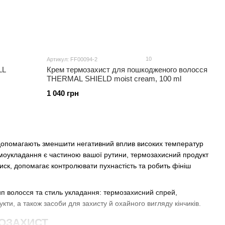
10
Артикул: FF00094-2
LL
Крем термозахист для пошкодженого волосся
THERMAL SHIELD moist cream, 100 ml
1 040 грн
і допомагають зменшити негативний вплив високих температур
моукладання є частиною вашої рутини, термозахисний продукт
блиск, допомагає контролювати пухнастість та робить фініш
 тип волосся та стиль укладання: термозахисний спрей,
ти, а також засоби для захисту й охайного вигляду кінчиків.
МОЗАХИСТ