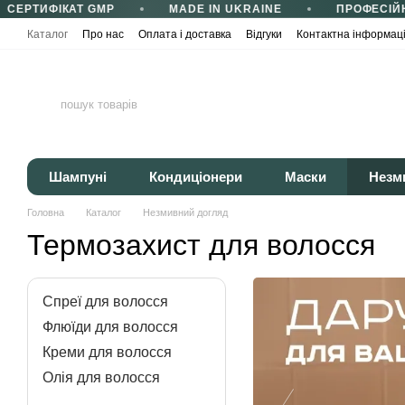
СЕРТИФІКАТ GMP
MADE IN UKRAINE
ПРОФЕСІЙНИ
Перейти до основного контенту
Каталог
Про нас
Оплата і доставка
Відгуки
Контактна інформац
Сертифікати та сертифікація
Корисні статті
Політика конфіденці
Шампуні
Кондиціонери
Маски
Незм
Головна
Каталог
Незмивний догляд
Термозахист для волосся
Спреї для волосся
Флюїди для волосся
Креми для волосся
Олія для волосся