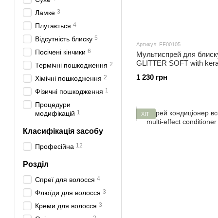
3
Ламке
4
Плутається
5
Відсутність блиску
Артикул: FF00105
6
Посічені кінчики
Мультиспрей для блиск
GLITTER SOFT with kerati
2
Термічні пошкодження
1 230 грн
2
Хімічні пошкодження
1
Фізичні пошкодження
Процедури
1
модифікацій
ХІТ
Класифікація засобу
12
Професійна
Розділ
4
Спреї для волосся
3
Флюїди для волосся
3
Креми для волосся