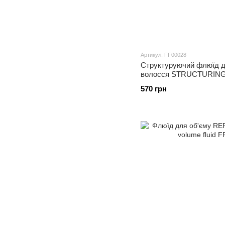
Артикул: FF00028
Структуруючий флюїд д
волосся STRUCTURING nou
100 ml
570 грн