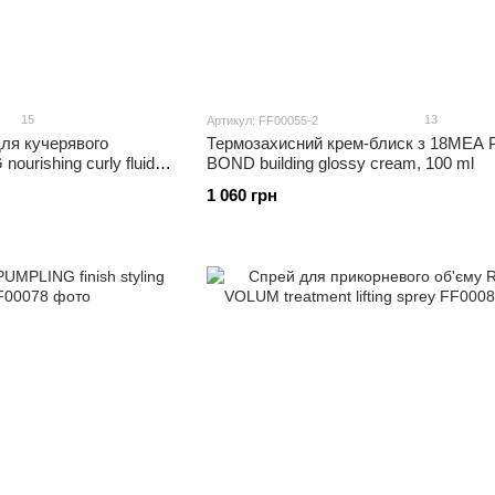
15
13
Артикул: FF00055-2
ля кучерявого
Термозахисний крем-блиск з 18MEA 
rishing curly fluid,
BOND building glossy cream, 100 ml
1 060 грн