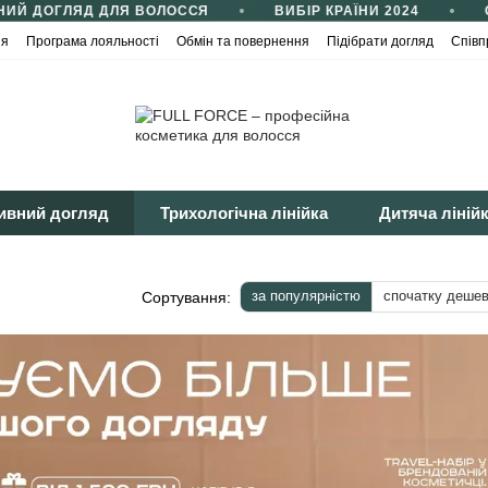
Й ДОГЛЯД ДЛЯ ВОЛОССЯ
ВИБІР КРАЇНИ 2024
СЕ
ія
Програма лояльності
Обмін та повернення
Підібрати догляд
Співп
йності
Публічна оферта
ивний догляд
Трихологічна лінійка
Дитяча ліній
за популярністю
спочатку деше
Сортування: