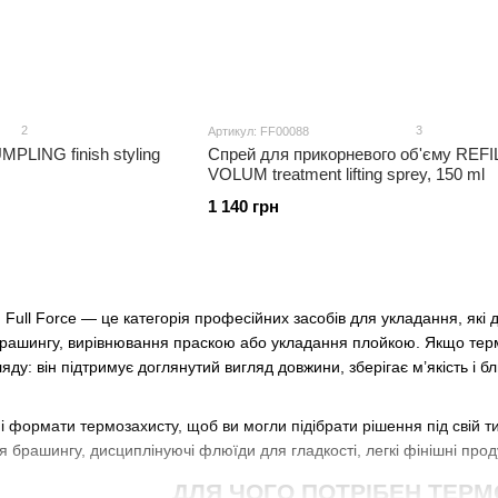
2
3
Артикул: FF00088
PLING finish styling
Спрей для прикорневого об'єму REFI
VOLUM treatment lifting sprey, 150 ml
1 140 грн
 Full Force — це категорія професійних засобів для укладання, як
брашингу, вирівнювання праскою або укладання плойкою. Якщо тер
яду: він підтримує доглянутий вигляд довжини, зберігає м’якість і 
різні формати термозахисту, щоб ви могли підібрати рішення під свій
брашингу, дисциплінуючі флюїди для гладкості, легкі фінішні продук
ДЛЯ ЧОГО ПОТРІБЕН ТЕР