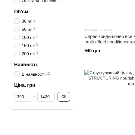
2
Олія для волосся
Обʼєм
2
30 ml
3
50 ml
Артикул: FF00015
Спрей кондиціонер все 
4
100 ml
multi-effect conditioner s
3
150 ml
940 грн
3
200 ml
Наявність
12
В наявності
Ціна, грн
Від Ціна, грн
До Ціна, грн
ОК