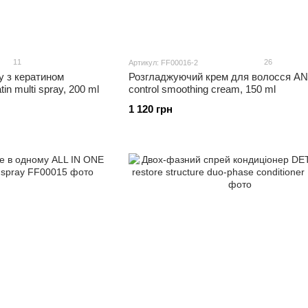
11
26
Артикул: FF00016-2
у з кератином
Розгладжуючий крем для волосся AN
n multi spray, 200 ml
control smoothing cream, 150 ml
1 120 грн