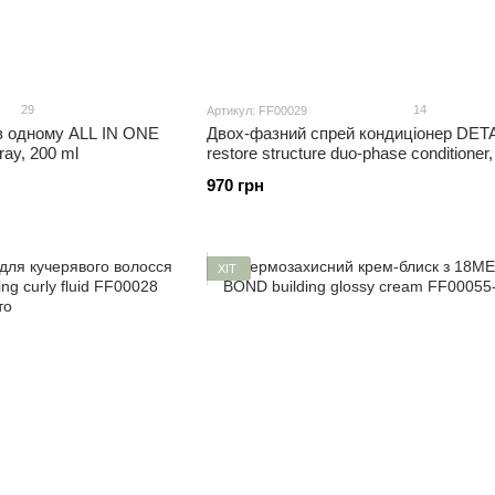
29
14
Артикул: FF00029
в одному ALL IN ONE
Двох-фазний спрей кондиціонер DE
pray, 200 ml
restore structure duo-phase conditioner,
970 грн
ХІТ