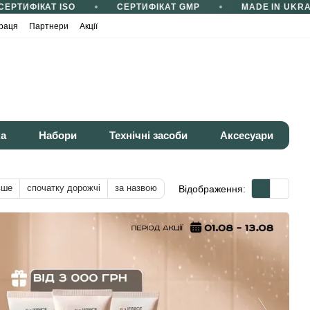
РТИФІКАТ ISO
СЕРТИФІКАТ GMP
MADE IN UKRAI
раця
Партнери
Акції
ка
Набори
Технічні засоби
Аксесуари
вше
спочатку дорожчі
за назвою
Відображення: