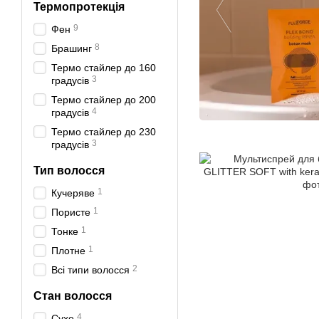
Термопротекція
9
Фен
8
Брашинг
Термо стайлер до 160
3
градусів
Термо стайлер до 200
4
градусів
Термо стайлер до 230
3
градусів
Тип волосся
1
Кучеряве
1
Пористе
1
Тонке
1
Плотне
2
Всі типи волосся
Стан волосся
4
Сухе