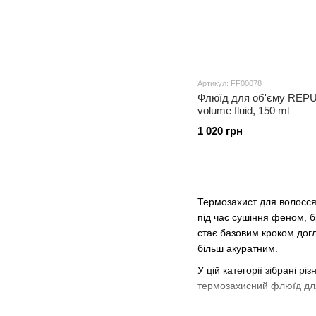
Артикул: FF00078
Флюїд для об'єму REPUM
volumе fluid, 150 ml
1 020 грн
Термозахист для волосся
під час сушіння феном, 
стає базовим кроком догл
більш акуратним.
У цій категорії зібрані 
термозахисний флюїд для 