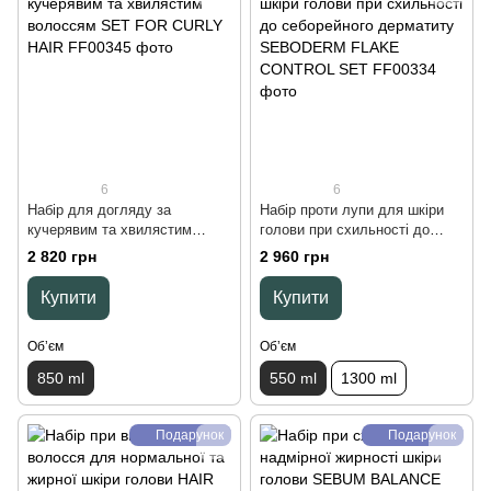
6
6
Набір для догляду за
Набір проти лупи для шкіри
кучерявим та хвилястим
голови при схильності до
волоссям SET FOR CURLY
себорейного дерматиту
2 820 грн
2 960 грн
HAIR, 850 ml
SEBODERM FLAKE
CONTROL SET, 550 ml
Купити
Купити
Обʼєм
Обʼєм
850 ml
550 ml
1300 ml
Подарунок
Подарунок