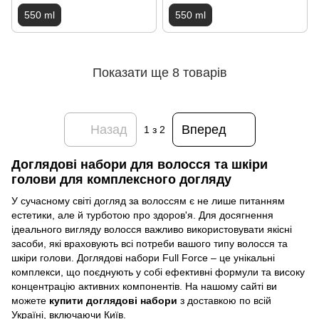
550 ml
550 ml
Показати ще 8 товарів
Назад
Вперед
1
з 2
Доглядові набори для волосся та шкіри
голови для комплексного догляду
У сучасному світі догляд за волоссям є не лише питанням
естетики, але й турботою про здоров'я. Для досягнення
ідеального вигляду волосся важливо використовувати якісні
засоби, які враховують всі потреби вашого типу волосся та
шкіри голови. Доглядові набори Full Force – це унікальні
комплекси, що поєднують у собі ефективні формули та високу
концентрацію активних компонентів. На нашому сайті ви
можете
купити доглядові набори
з доставкою по всій
Україні, включаючи Київ.