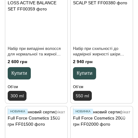
Набір при випадінні волосся
Набір при схильності до
для нормальної та жирної
надмірної жирності шкіри
шкіри голови HAIR LOSS
голови SEBUM BALANCE
2 600 грн
2 940 грн
ACTIVE BALANCE SET, 300
SCALP SET, 550 ml
ml
Купити
Купити
Обʼєм
Обʼєм
300 ml
550 ml
НОВИНКА
НОВИНКА