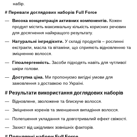
набір.
# Переваги доглядових наборів Full Force
Висока концентрація активних компонентів.
Кожен
продукт містить максимальну кількість корисних речовин
для досягнення найкращого результату.
Натуральні інгредієнти.
У складі продуктів – рослинні
екстракти, масла та вітаміни, що сприяють відновленню та
зміцненню волосся.
Гіпоалергенність.
Засоби підходять навіть для чутливої
шкіри голови.
Доступна ціна.
Ми пропонуємо вигідні умови для
замовлення з доставкою по Україні.
# Результати використання доглядових наборів
Відновлене, зволожене та блискуче волосся.
Зміцнення коренів та зменшення випадіння волосся.
Полегшення укладання та довготривалий ефект свіжості.
Захист від шкідливих зовнішніх факторів.
# Популярні набори Full Force