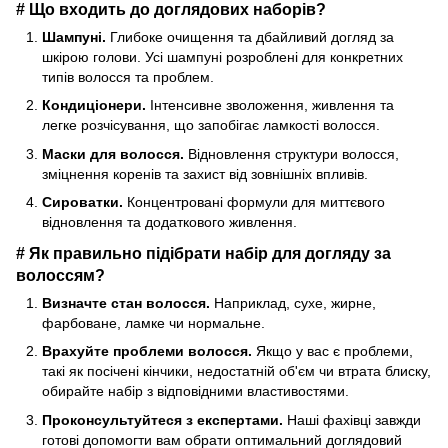
# Що входить до доглядових наборів?
Шампуні.
Глибоке очищення та дбайливий догляд за
шкірою голови. Усі шампуні розроблені для конкретних
типів волосся та проблем.
Кондиціонери.
Інтенсивне зволоження, живлення та
легке розчісування, що запобігає ламкості волосся.
Маски для волосся.
Відновлення структури волосся,
зміцнення коренів та захист від зовнішніх впливів.
Сироватки.
Концентровані формули для миттєвого
відновлення та додаткового живлення.
# Як правильно підібрати набір для догляду за
волоссям?
Визначте стан волосся.
Наприклад, сухе, жирне,
фарбоване, ламке чи нормальне.
Врахуйте проблеми волосся.
Якщо у вас є проблеми,
такі як посічені кінчики, недостатній об'єм чи втрата блиску,
обирайте набір з відповідними властивостями.
Проконсультуйтеся з експертами.
Наші фахівці завжди
готові допомогти вам обрати оптимальний доглядовий