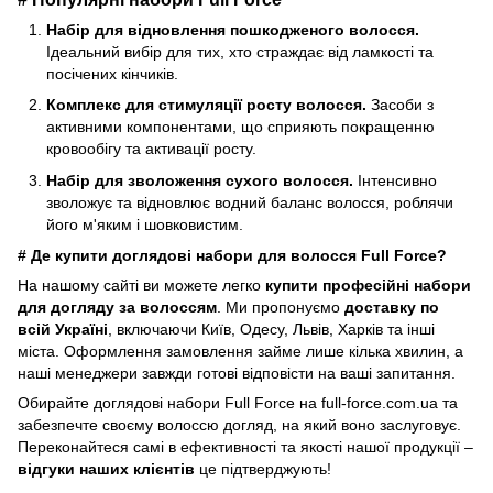
Набір для відновлення пошкодженого волосся.
Ідеальний вибір для тих, хто страждає від ламкості та
посічених кінчиків.
Комплекс для стимуляції росту волосся.
Засоби з
активними компонентами, що сприяють покращенню
кровообігу та активації росту.
Набір для зволоження сухого волосся.
Інтенсивно
зволожує та відновлює водний баланс волосся, роблячи
його м'яким і шовковистим.
# Де купити доглядові набори для волосся Full Force?
На нашому сайті ви можете легко
купити професійні набори
для догляду за волоссям
. Ми пропонуємо
доставку по
всій Україні
, включаючи Київ, Одесу, Львів, Харків та інші
міста. Оформлення замовлення займе лише кілька хвилин, а
наші менеджери завжди готові відповісти на ваші запитання.
Обирайте доглядові набори Full Force на full-force.com.ua та
забезпечте своєму волоссю догляд, на який воно заслуговує.
Переконайтеся самі в ефективності та якості нашої продукції –
відгуки наших клієнтів
це підтверджують!