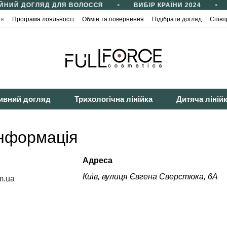
ЙНИЙ ДОГЛЯД ДЛЯ ВОЛОССЯ
ВИБІР КРАЇНИ 2024
ія
Програма лояльності
Обмін та повернення
Підібрати догляд
Співп
йності
Публічна оферта
ивний догляд
Трихологічна лінійка
Дитяча ліній
інформація
Адреса
Київ, вулиця Євгена Сверстюка, 6А
m.ua