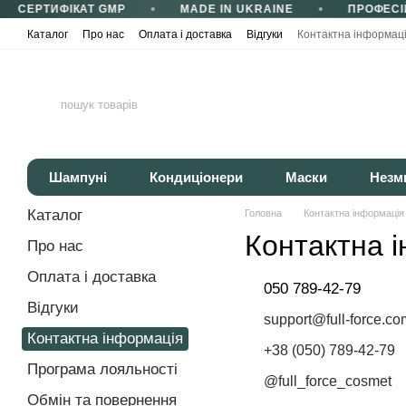
СЕРТИФІКАТ GMP
MADE IN UKRAINE
ПРОФЕСІ
Перейти до основного контенту
Каталог
Про нас
Оплата і доставка
Відгуки
Контактна інформац
Сертифікати та сертифікація
Корисні статті
Політика конфіденці
Шампуні
Кондиціонери
Маски
Незм
Каталог
Головна
Контактна інформація
Контактна 
Про нас
Оплата і доставка
050 789-42-79
Відгуки
support@full-force.co
Контактна інформація
+38 (050) 789-42-79
Програма лояльності
@full_force_cosmet
Обмін та повернення