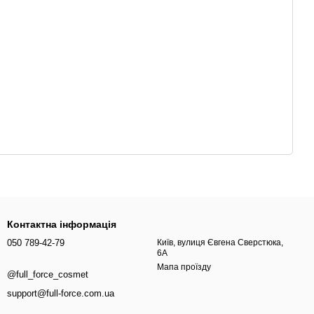
Контактна інформація
050 789-42-79
Київ, вулиця Євгена Сверстюка,
6А
Мапа проїзду
@full_force_cosmet
support@full-force.com.ua