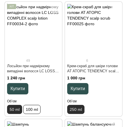
ХІТ
49
6
Лосьйон при надмірному
Крем-скраб для шкіри голови
випадінні волосся LC LOSS
AT ATOPIC TENDENCY scalp
COMPLEX scalp lotion, 50 ml
scrub, 250 ml
1 240 грн
1 000 грн
Купити
Купити
Обʼєм
Обʼєм
50 ml
100 ml
250 ml