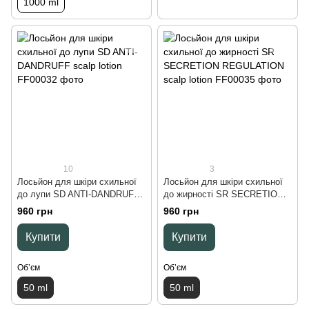
1000 ml
10
3
Лосьйон для шкіри схильної
Лосьйон для шкіри схильної
до лупи SD ANTI-DANDRUFF
до жирності SR SECRETION
scalp lotion, 50 ml
REGULATION scalp lotion, 50
960 грн
960 грн
ml
Купити
Купити
Обʼєм
Обʼєм
50 ml
50 ml