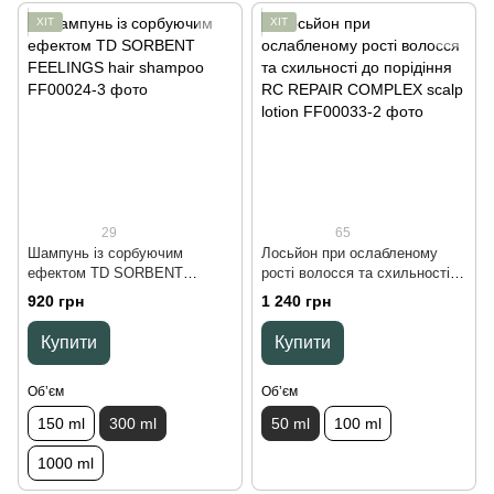
ХІТ
ХІТ
29
65
Шампунь із сорбуючим
Лосьйон при ослабленому
ефектом TD SORBENT
рості волосся та схильності
FEELINGS hair shampoo, 300
до порідіння RC REPAIR
920 грн
1 240 грн
ml
COMPLEX scalp lotion, 50 ml
Купити
Купити
Обʼєм
Обʼєм
150 ml
300 ml
50 ml
100 ml
1000 ml