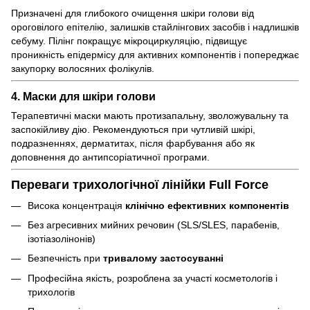
Призначені для глибокого очищення шкіри голови від
ороговілого епітелію, залишків стайлінгових засобів і надлишків
себуму. Пілінг покращує мікроциркуляцію, підвищує
проникність епідермісу для активних компонентів і попереджає
закупорку волосяних фолікулів.
4. Маски для шкіри голови
Терапевтичні маски мають протизапальну, зволожувальну та
заспокійливу дію. Рекомендуються при чутливій шкірі,
подразненнях, дерматитах, після фарбування або як
доповнення до антипсоріатичної програми.
Переваги трихологічної лінійки Full Force
Висока концентрація
клінічно ефективних компонентів
Без агресивних мийних речовин (SLS/SLES, парабенів,
ізотіазолінонів)
Безпечність при
тривалому застосуванні
Професійна якість, розроблена за участі косметологів і
трихологів