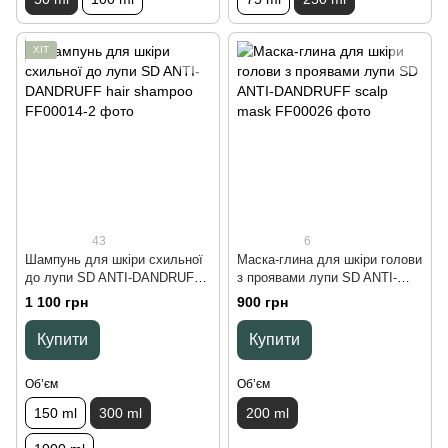
ХІТ
43
6
Шампунь для шкіри схильної
Маска-глина для шкіри голови
до лупи SD ANTI-DANDRUFF
з проявами лупи SD ANTI-
hair shampoo, 300 ml
DANDRUFF scalp mask, 200
1 100 грн
900 грн
ml
Купити
Купити
Обʼєм
Обʼєм
150 ml
300 ml
200 ml