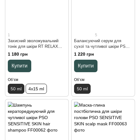
1
5
Захисний зволожувальний
Балансуючий серум для
тонік для шкіри RT RELAX
сухої та чутливої шкіри PSO
TONIC scalp lotion, 50 ml
SENSITIVE SKIN scalp serum,
1 180 грн
1 220 грн
50 ml
Купити
Купити
Обʼєм
Обʼєм
50 ml
4х15 ml
50 ml