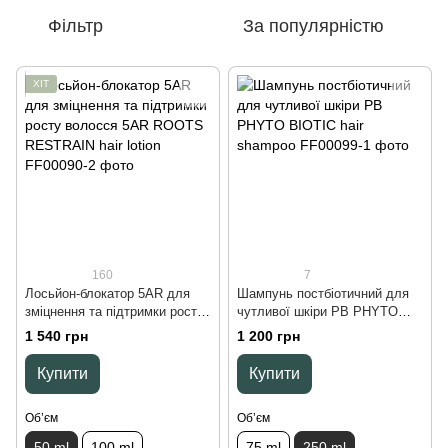
Фільтр
За популярністю
ХІТ
160
7
Лосьйон-блокатор 5AR для
Шампунь постбіотичний для
зміцнення та підтримки росту
чутливої шкіри PB PHYTO
волосся 5AR ROOTS
BIOTIC hair shampoo, 250 ml
1 540 грн
1 200 грн
RESTRAIN hair lotion, 50 ml
Купити
Купити
Обʼєм
Обʼєм
50 ml
100 ml
75 ml
250 ml