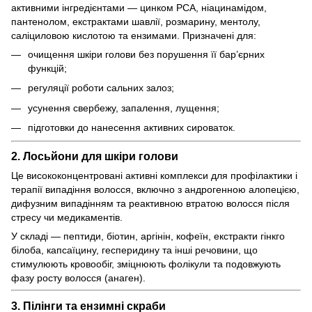
активними інгредієнтами — цинком PCA, ніацинамідом,
пантенолом, екстрактами шавлії, розмарину, ментолу,
саліциловою кислотою та ензимами. Призначені для:
очищення шкіри голови без порушення її бар’єрних
функцій;
регуляції роботи сальних залоз;
усунення свербежу, запалення, лущення;
підготовки до нанесення активних сироваток.
2. Лосьйони для шкіри голови
Це висококонцентровані активні комплекси для профілактики і
терапії випадіння волосся, включно з андрогенною алопецією,
дифузним випадінням та реактивною втратою волосся після
стресу чи медикаментів.
У складі — пептиди, біотин, аргінін, кофеїн, екстракти гінкго
білоба, капсаїцину, гесперидину та інші речовини, що
стимулюють кровообіг, зміцнюють фолікули та подовжують
фазу росту волосся (анаген).
3. Пілінги та ензимні скраби