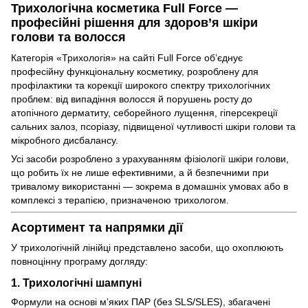
Трихологічна косметика Full Force —
професійні рішення для здоров’я шкіри
голови та волосся
Категорія «Трихологія» на сайті Full Force об’єднує
професійну функціональну косметику, розроблену для
профілактики та корекції широкого спектру трихологічних
проблем: від випадіння волосся й порушень росту до
атопічного дерматиту, себорейного лущення, гіперсекреції
сальних залоз, псоріазу, підвищеної чутливості шкіри голови та
мікробного дисбалансу.
Усі засоби розроблено з урахуванням фізіології шкіри голови,
що робить їх не лише ефективними, а й безпечними при
тривалому використанні — зокрема в домашніх умовах або в
комплексі з терапією, призначеною трихологом.
Асортимент та напрямки дії
У трихологічній лінійці представлено засоби, що охоплюють
повноцінну програму догляду:
1. Трихологічні шампуні
Формули на основі м’яких ПАР (без SLS/SLES), збагачені