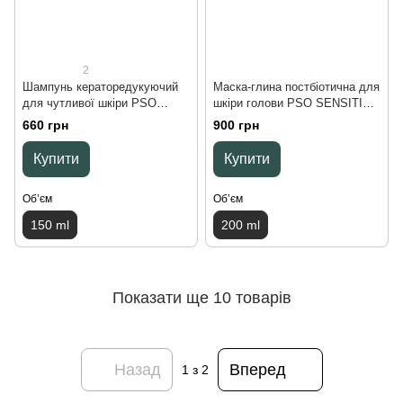
2
Шампунь кераторедукуючий
Маска-глина постбіотична для
для чутливої шкіри PSO
шкіри голови PSO SENSITIVE
SENSITIVE SKIN hair
SKIN scalp mask, 200 ml
660 грн
900 грн
shampoo, 150 ml
Купити
Купити
Обʼєм
Обʼєм
150 ml
200 ml
Показати ще 10 товарів
Назад
Вперед
1
з 2