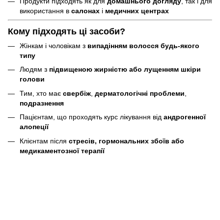
Продукти підходять як для
домашнього догляду
, так і для
використання в
салонах
і
медичних центрах
Кому підходять ці засоби?
Жінкам і чоловікам з
випадінням волосся будь-якого
типу
Людям з
підвищеною жирністю або лущенням шкіри
голови
Тим, хто має
свербіж
,
дерматологічні проблеми
,
подразнення
Пацієнтам, що проходять курс лікування від
андрогенної
алопеції
Клієнтам після
стресів, гормональних збоїв або
медикаментозної терапії