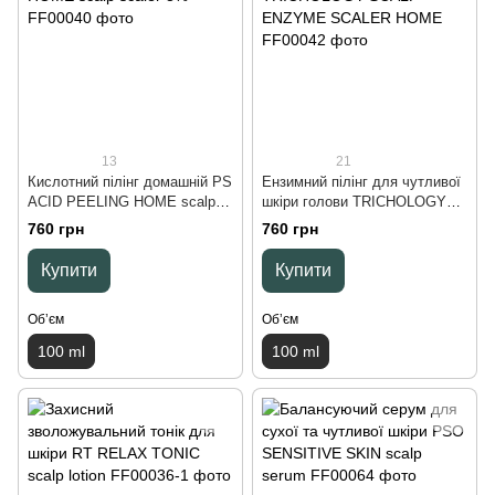
13
21
Кислотний пілінг домашній PS
Ензимний пілінг для чутливої
ACID PEELING HOME scalp
шкіри голови TRICHOLOGY
scaler 8%, 100 ml
SCALP ENZYME SCALER
760 грн
760 грн
HOME, 100 ml
Купити
Купити
Обʼєм
Обʼєм
100 ml
100 ml