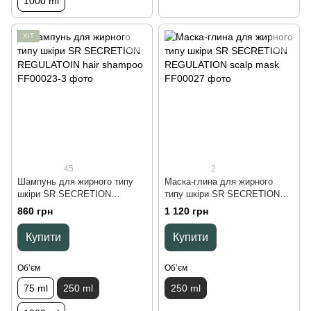
1000 ml
ХІТ
45
2
Шампунь для жирного типу
Маска-глина для жирного
шкіри SR SECRETION
типу шкіри SR SECRETION
REGULATOIN hair shampoo,
REGULATION scalp mask, 250
860 грн
1 120 грн
250 ml
ml
Купити
Купити
Обʼєм
Обʼєм
75 ml
250 ml
250 ml