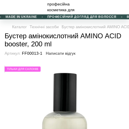
MADE IN UKRAINE
ПРОФЕСІЙНИЙ ДОГЛЯД ДЛЯ ВОЛОССЯ
ВИ
Каталог
Технічні засоби
Бустер амінокислотний AMINO ACID
Бустер амінокислотний AMINO ACID
booster, 200 ml
Артикул:
FF00013-1
Написати відгук
ТІЛЬКИ ДЛЯ САЛОНІВ