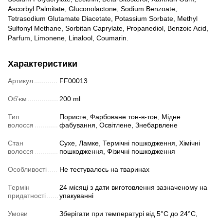
Ascorbyl Palmitate, Gluconolactone, Sodium Benzoate,
Tetrasodium Glutamate Diacetate, Potassium Sorbate, Methyl
Sulfonyl Methane, Sorbitan Caprylate, Propanediol, Benzoic Acid,
Parfum, Limonene, Linalool, Coumarin.
Характеристики
Артикул
FF00013
Обʼєм
200 ml
Тип
Пористе, Фарбоване тон-в-тон, Мідне
волосся
фабування, Освітлене, Знебарвлене
Стан
Сухе, Ламке, Термічні пошкодження, Хімічні
волосся
пошкодження, Фізичні пошкодження
Особливості
Не тестувалось на тваринах
Термін
24 місяці з дати виготовлення зазначеному на
придатності
упакуванні
Умови
Зберігати при температурі від 5°C до 24°C,