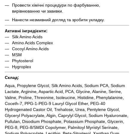
Провести хімічні процедури по фарбуванню,
вирівнюванню чи завивки.
Нанести незмивний догляд та зробити укладку.
Активні інгредієнти:
Silk Amino Acids
Amino Acids Complex
Cocoyl Amino Acids
MSM
Phytosterol
Hygroplex
Склад:
Aqua, Propylene Glycol, Silk Amino Acids, Sodium PCA, Sodium
Lactate, Arginine, Aspartic Acid, PCA, Glycine, Alanine, Serine,
Valine, Proline, Threonine, Isoleucine, Histidine, Phenylalanine,
Coceth-7, PPG-1-PEG-9 Lauryl Glycol Ether, PEG-40
Hydrogenated Castor Oil, Trehalose, Urea, Pentylene Glycol,
Glyceryl Polyacrylate, Algin, Caprylyl Glycol, Sodium Hyaluronate,
Pullulan, Disodium Phosphate, Potassium Phosphate, Glycerin,
PEG-8, PEG-8/SMDI Copolymer, Palmitoyl Myristyl Serinate,
Sodium Polyacrylate, Lecithin, Beta-Sitosterol, Xanthan Gum,