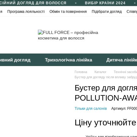
ІЙНИЙ ДОГЛЯД ДЛЯ ВОЛОССЯ
ВИБІР КРАЇНИ 2024
ія
Програма лояльності
Обмін та повернення
Підібрати догляд
Співп
йності
Публічна оферта
ивний догляд
Трихологічна лінійка
Дитяча ліній
Головна
Каталог
Технічні засоб
Бустер для догляду після впливу забр
Бустер для догл
POLLUTION-AWAR
Тільки для салонів
Артикул: FF00
Ціну уточнюйте
Увійти
для відображення нак