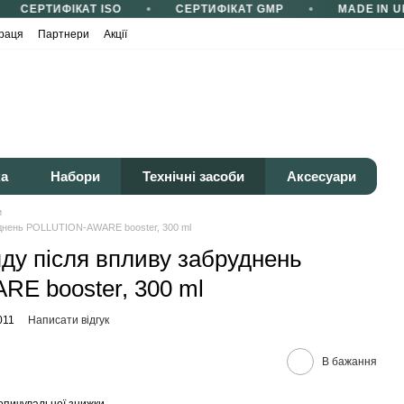
СЕРТИФІКАТ ISO
СЕРТИФІКАТ GMP
MADE IN U
раця
Партнери
Акції
ка
Набори
Технічні засоби
Аксесуари
и
уднень POLLUTION-AWARE booster, 300 ml
яду після впливу забруднень
E booster, 300 ml
011
Написати відгук
В бажання
опичувальної знижки