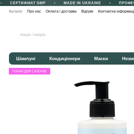
СЕРТИФІКАТ GMP
MADE IN UKRAINE
ПРОФЕС
Перейти до основного контенту
Каталог
Про нас
Оплата і доставка
Відгуки
Контактна інформац
Сертифікати та сертифікація
Корисні статті
Політика конфіденці
Шампуні
Кондиціонери
Маски
Незм
ТІЛЬКИ ДЛЯ САЛОНІВ