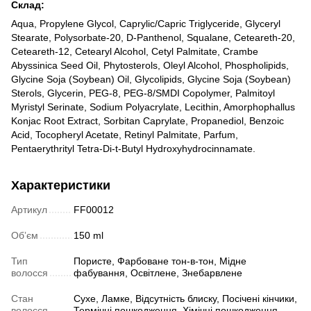
Склад:
Aqua, Propylene Glycol, Caprylic/Capric Triglyceride, Glyceryl
Stearate, Polysorbate-20, D-Panthenol, Squalane, Ceteareth-20,
Ceteareth-12, Cetearyl Alcohol, Cetyl Palmitate, Crambe
Abyssinica Seed Oil, Phytosterols, Oleyl Alcohol, Phospholipids,
Glycine Soja (Soybean) Oil, Glycolipids, Glycine Soja (Soybean)
Sterols, Glycerin, PEG-8, PEG-8/SMDI Copolymer, Palmitoyl
Myristyl Serinate, Sodium Polyacrylate, Lecithin, Amorphophallus
Konjac Root Extract, Sorbitan Caprylate, Propanediol, Benzoic
Acid, Tocopheryl Acetate, Retinyl Palmitate, Parfum,
Pentaerythrityl Tetra-Di-t-Butyl Hydroxyhydrocinnamate.
Характеристики
Артикул
FF00012
Обʼєм
150 ml
Тип
Пористе, Фарбоване тон-в-тон, Мідне
волосся
фабування, Освітлене, Знебарвлене
Стан
Сухе, Ламке, Відсутність блиску, Посічені кінчики,
волосся
Термічні пошкодження, Хімічні пошкодження,