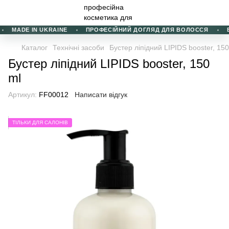
MADE IN UKRAINE
ПРОФЕСІЙНИЙ ДОГЛЯД ДЛЯ ВОЛОССЯ
В
Каталог
Технічні засоби
Бустер ліпідний LIPIDS booster, 150
Бустер ліпідний LIPIDS booster, 150
ml
Артикул:
FF00012
Написати відгук
ТІЛЬКИ ДЛЯ САЛОНІВ