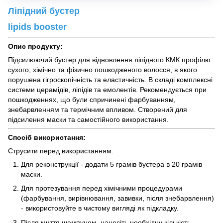
Ліпідний бустер
lipids booster
Опис продукту:
Підсилюючий бустер для відновлення ліпідного КМК профілю
сухого, хімічно та фізично пошкодженого волосся, в якого
порушена гігроскопічність та еластичність. В складі комплексні
системи церамідів, ліпідів та емолентів. Рекомендується при
пошкодженнях, що були спричинені фарбуванням,
знебарвленням та термічним впливом. Створений для
підсилення маски та самостійного використання.
Спосіб використання:
Струсити перед використанням.
Для реконструкції - додати 5 грамів бустера в 20 грамів
маски.
Для протезування перед хімічними процедурами
(фарбування, вирівнювання, завивки, після знебарвлення)
- використовуйте в чистому вигляді як підкладку.
Після миття шампунем, нанесіть необхідну кількість