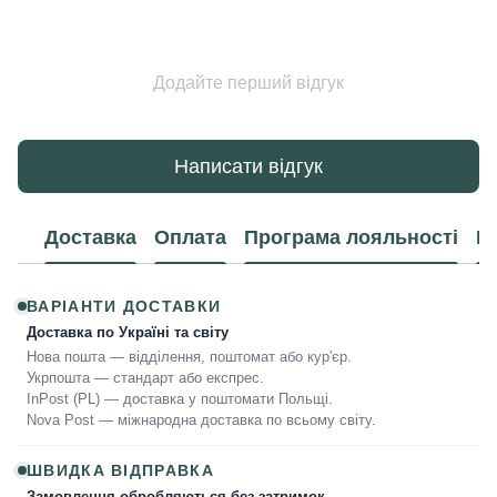
Додайте перший відгук
Написати відгук
Доставка
Оплата
Програма лояльності
К
ВАРІАНТИ ДОСТАВКИ
Доставка по Україні та світу
Нова пошта — відділення, поштомат або кур'єр.
Укрпошта — стандарт або експрес.
InPost (PL) — доставка у поштомати Польщі.
Nova Post — міжнародна доставка по всьому світу.
ШВИДКА ВІДПРАВКА
Замовлення обробляються без затримок