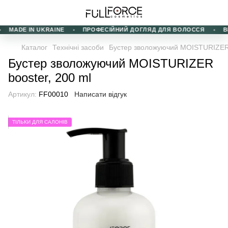
MADE IN UKRAINE
ПРОФЕСІЙНИЙ ДОГЛЯД ДЛЯ ВОЛОССЯ
ВИ
Каталог
Технічні засоби
Бустер зволожуючий MOISTURIZER 
Бустер зволожуючий MOISTURIZER
booster, 200 ml
Артикул:
FF00010
Написати відгук
ТІЛЬКИ ДЛЯ САЛОНІВ