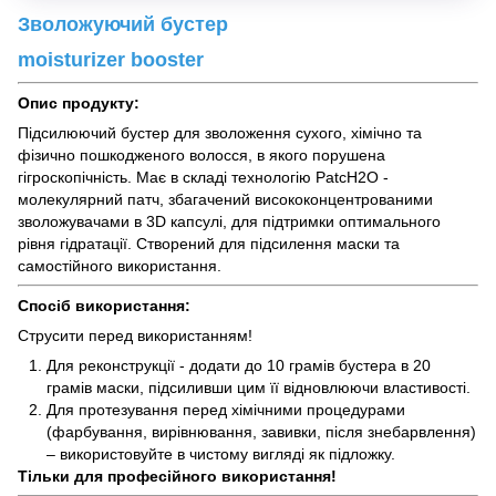
Зволожуючий бустер
moisturizer booster
Опис продукту:
Підсилюючий бустер для зволоження сухого, хімічно та
фізично пошкодженого волосся, в якого порушена
гігроскопічність. Має в складі технологію PatcH2O -
молекулярний патч, збагачений висококонцентрованими
зволожувачами в 3D капсулі, для підтримки оптимального
рівня гідратації. Створений для підсилення маски та
самостійного використання.
Спосіб використання:
Струсити перед використанням!
Для реконструкції - додати до 10 грамів бустера в 20
грамів маски, підсиливши цим її відновлюючи властивості.
Для протезування перед хімічними процедурами
(фарбування, вирівнювання, завивки, після знебарвлення)
– використовуйте в чистому вигляді як підложку.
Тільки для професійного використання!