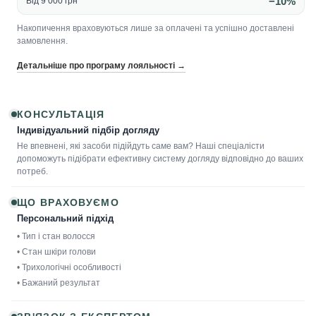
−10%
Від 9 000 грн
Накопичення враховуються лише за оплачені та успішно доставлені
замовлення.
Детальніше про програму лояльності →
КОНСУЛЬТАЦІЯ
Індивідуальний підбір догляду
Не впевнені, які засоби підійдуть саме вам? Наші спеціалісти
допоможуть підібрати ефективну систему догляду відповідно до ваших
потреб.
ЩО ВРАХОВУЄМО
Персональний підхід
• Тип і стан волосся
• Стан шкіри голови
• Трихологічні особливості
• Бажаний результат