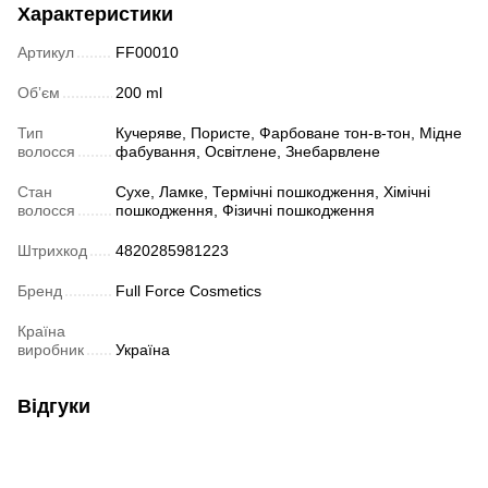
Характеристики
Артикул
FF00010
Обʼєм
200 ml
Тип
Кучеряве, Пористе, Фарбоване тон-в-тон, Мідне
волосся
фабування, Освітлене, Знебарвлене
Стан
Сухе, Ламке, Термічні пошкодження, Хімічні
волосся
пошкодження, Фізичні пошкодження
Штрихкод
4820285981223
Бренд
Full Force Cosmetics
Країна
виробник
Україна
Відгуки