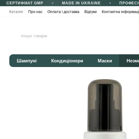
СЕРТИФІКАТ GMP
MADE IN UKRAINE
ПРОФЕСІ
Перейти до основного контенту
Каталог
Про нас
Оплата і доставка
Відгуки
Контактна інформац
Сертифікати та сертифікація
Корисні статті
Політика конфіденці
Шампуні
Кондиціонери
Маски
Незм