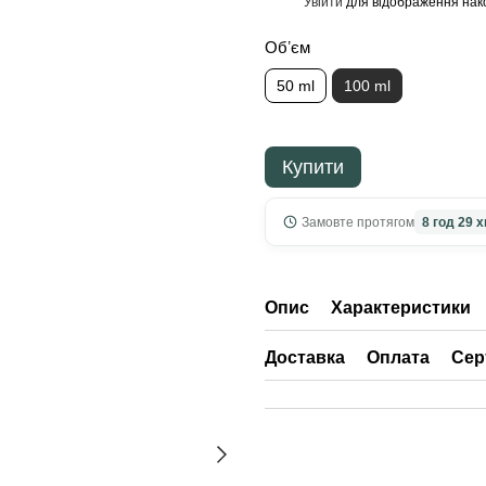
Увійти
для відображення нак
%
Обʼєм
50 ml
100 ml
Купити
Замовте протягом
8 год 29 х
Опис
Характеристики
Доставка
Оплата
Сер