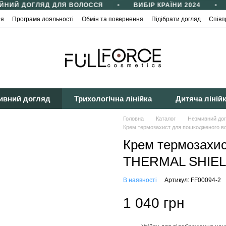
ЙНИЙ ДОГЛЯД ДЛЯ ВОЛОССЯ
ВИБІР КРАЇНИ 2024
ія
Програма лояльності
Обмін та повернення
Підібрати догляд
Співп
йності
Публічна оферта
ивний догляд
Трихологічна лінійка
Дитяча ліній
Головна
Каталог
Незмивний до
Крем термозахист для пошкодженого в
Крем термозахис
THERMAL SHIELD 
В наявності
Артикул: FF00094-2
1 040 грн