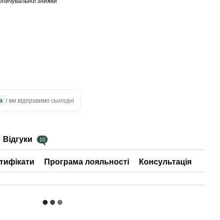
опичувальної знижки
в
і ми відправимо сьогодні
Відгуки
10
тифікати
Програма лояльності
Консультація