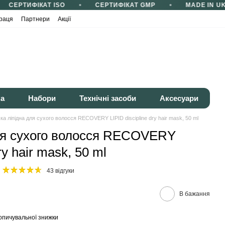
СЕРТИФІКАТ ISO
СЕРТИФІКАТ GMP
MADE IN UK
раця
Партнери
Акції
ка
Набори
Технічні засоби
Аксесуари
ка ліпідна для сухого волосся RECOVERY LIPID discipline dry hair mask, 50 ml
ля сухого волосся RECOVERY
ry hair mask, 50 ml
43 відгуки
В бажання
опичувальної знижки