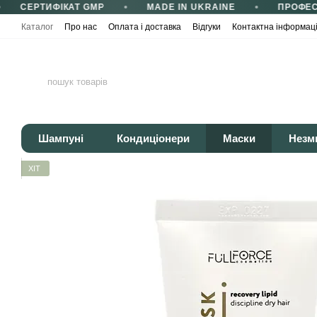
СЕРТИФІКАТ GMP
MADE IN UKRAINE
ПРОФЕСІ
Перейти до основного контенту
Каталог
Про нас
Оплата і доставка
Відгуки
Контактна інформац
Сертифікати та сертифікація
Корисні статті
Політика конфіденці
Шампуні
Кондиціонери
Маски
Незм
ХІТ