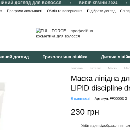
ЙНИЙ ДОГЛЯД ДЛЯ ВОЛОССЯ
ВИБІР КРАЇНИ 2024
ія
Програма лояльності
Обмін та повернення
Підібрати догляд
Співп
йності
Публічна оферта
ивний догляд
Трихологічна лінійка
Дитяча ліній
Головна
Каталог
Маски
Мас
Маска ліпідна д
LIPID discipline d
В наявності
Артикул: FF00003-3
230 грн
Увійти
для відображення нак
%