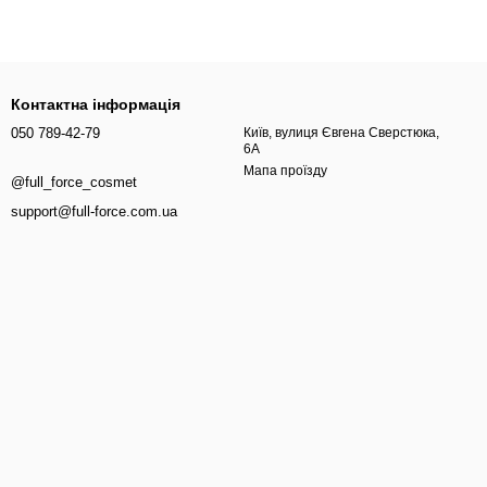
Контактна інформація
050 789-42-79
Київ, вулиця Євгена Сверстюка,
6А
Мапа проїзду
@full_force_cosmet
support@full-force.com.ua