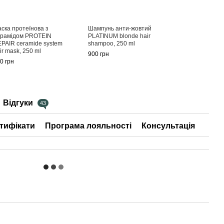
ска протеїнова з
Шампунь анти-жовтий
рамідом PROTEIN
PLATINUM blonde hair
PAIR ceramide system
shampoo, 250 ml
ir mask, 250 ml
900 грн
0 грн
Відгуки
43
тифікати
Програма лояльності
Консультація