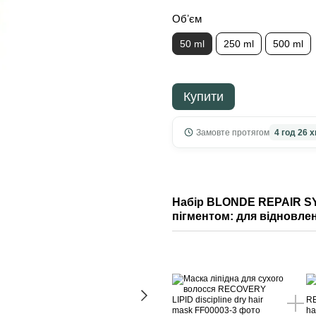
Обʼєм
50 ml
250 ml
500 ml
Купити
Замовте протягом
4 год 26 х
Набір BLONDE REPAIR SY
пігментом: для відновлен