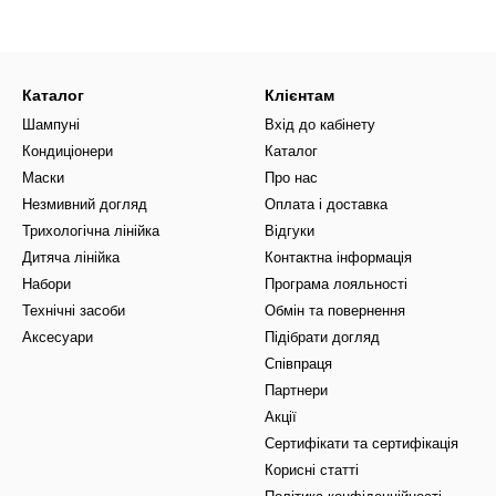
Каталог
Клієнтам
Шампуні
Вхід до кабінету
Кондиціонери
Каталог
Маски
Про нас
Незмивний догляд
Оплата і доставка
Трихологічна лінійка
Відгуки
Дитяча лінійка
Контактна інформація
Набори
Програма лояльності
Технічні засоби
Обмін та повернення
Аксесуари
Підібрати догляд
Співпраця
Партнери
Акції
Сертифікати та сертифікація
Корисні статті