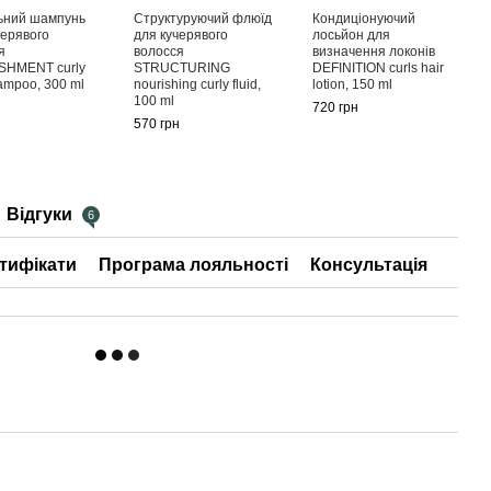
ьний шампунь
Структуруючий флюїд
Кондиціонуючий
черявого
для кучерявого
лосьйон для
я
волосся
визначення локонів
SHMENT curly
STRUCTURING
DEFINITION curls hair
hampoo, 300 ml
nourishing curly fluid,
lotion, 150 ml
100 ml
н
720 грн
570 грн
Відгуки
6
тифікати
Програма лояльності
Консультація