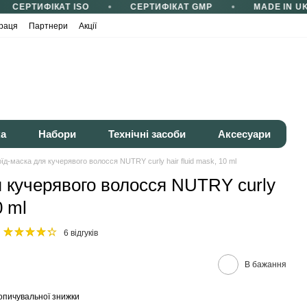
СЕРТИФІКАТ ISO
СЕРТИФІКАТ GMP
MADE IN UK
раця
Партнери
Акції
ка
Набори
Технічні засоби
Аксесуари
їд-маска для кучерявого волосся NUTRY curly hair fluid mask, 10 ml
 кучерявого волосся NUTRY curly
0 ml
6 відгуків
В бажання
опичувальної знижки