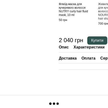
Флюїд-маска для
Живил
кучерявого волосся
для ку
NUTRY curly hair fluid
волосс
mask, 10 ml
NOURI
hair s
50 грн
700 гр
2 040 грн
Купити
Опис
Характеристики
Доставка
Оплата
Сер