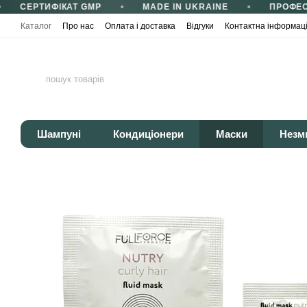
СЕРТИФІКАТ GMP
MADE IN UKRAINE
ПРОФЕСІ
Перейти до основного контенту
Каталог
Про нас
Оплата і доставка
Відгуки
Контактна інформац
Сертифікати та сертифікація
Корисні статті
Політика конфіденці
Шампуні
Кондиціонери
Маски
Незм