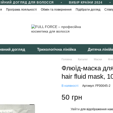
ЙНИЙ ДОГЛЯД ДЛЯ ВОЛОССЯ
ВИБІР КРАЇНИ 2024
ія
Програма лояльності
Обмін та повернення
Підібрати догляд
Співп
йності
Публічна оферта
ивний догляд
Трихологічна лінійка
Дитяча ліній
Головна
Каталог
Маски
Флю
Флюїд-маска для
hair fluid mask, 1
В наявності
Артикул: FF00045-2
50 грн
Увійти
для відображення нак
%