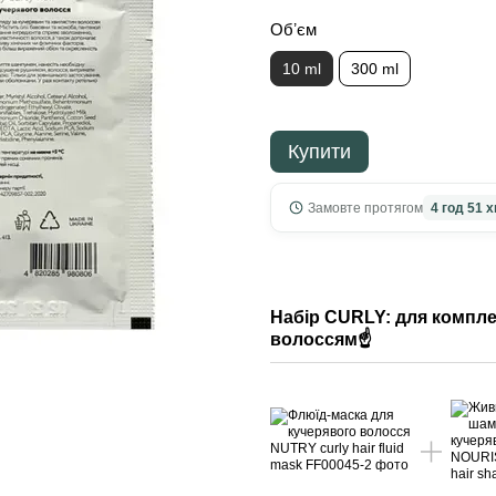
Обʼєм
10 ml
300 ml
Купити
Замовте протягом
4 год 51 х
Набір CURLY: для компле
волоссям☝️