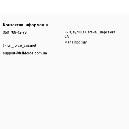
Контактна інформація
050 789-42-79
Київ, вулиця Євгена Сверстюка,
6А
Мапа проїзду
@full_force_cosmet
support@full-force.com.ua