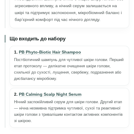
агресивного впливу, а нічний серум залишається на
шкірі та підтримує заспокоєння, мікробіомний баланс і
бар’єрний комфорт під час нічного догляду.
Що входить до набору
1.
PB Phyto-Biotic Hair Shampoo
Постбіотичний шампунь для чутливої шкіри голови. Перший
етап протоколу — делікатне очищення шкіри голови,
схильної до сухості, лущення, свербежу, подразнення або
дисбалансу мікробіому.
2.
PB Calming Scalp Night Serum
Нічний заспокійливий серум для шкіри голови. Другий етап
— нічна незмивна підтримка чутливої, сухої та реактивної
шкіри голови з тривалішим контактом активних компонентів
зі шкірою.