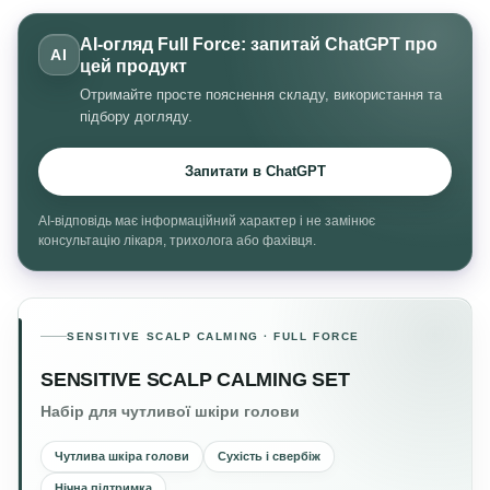
AI-огляд Full Force: запитай ChatGPT про
AI
цей продукт
Отримайте просте пояснення складу, використання та
підбору догляду.
Запитати в ChatGPT
AI-відповідь має інформаційний характер і не замінює
консультацію лікаря, трихолога або фахівця.
SENSITIVE SCALP CALMING · FULL FORCE
SENSITIVE SCALP CALMING SET
Набір для чутливої шкіри голови
Чутлива шкіра голови
Сухість і свербіж
Нічна підтримка