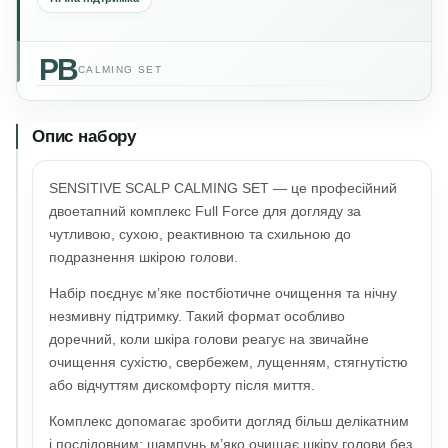
PB
CALMING SET
Опис набору
SENSITIVE SCALP CALMING SET — це професійний
двоетапний комплекс Full Force для догляду за
чутливою, сухою, реактивною та схильною до
подразнення шкірою голови.
Набір поєднує м’яке постбіотичне очищення та нічну
незмивну підтримку. Такий формат особливо
доречний, коли шкіра голови реагує на звичайне
очищення сухістю, свербежем, лущенням, стягнутістю
або відчуттям дискомфорту після миття.
Комплекс допомагає зробити догляд більш делікатним
і послідовним: шампунь м’яко очищає шкіру голови без