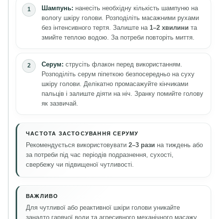
Шампунь:
нанесіть необхідну кількість шампуню на
вологу шкіру голови. Розподіліть масажними рухами
без інтенсивного тертя. Залиште на
1–2 хвилини
та
змийте теплою водою. За потреби повторіть миття.
Серум:
струсіть флакон перед використанням.
Розподіліть серум піпеткою безпосередньо на суху
шкіру голови. Делікатно промасажуйте кінчиками
пальців і залиште діяти на ніч. Зранку помийте голову
як зазвичай.
ЧАСТОТА ЗАСТОСУВАННЯ СЕРУМУ
Рекомендується використовувати
2–3 рази
на тиждень або
за потреби під час періодів подразнення, сухості,
свербежу чи підвищеної чутливості.
ВАЖЛИВО
Для чутливої або реактивної шкіри голови уникайте
занадто гарячої води та агресивного механічного масажу.