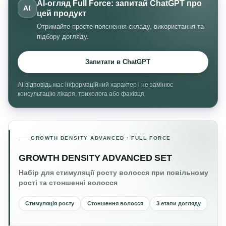
AI-огляд Full Force: запитай ChatGPT про
AI
цей продукт
Отримайте просте пояснення складу, використання та
підбору догляду.
Запитати в ChatGPT
AI-відповідь має інформаційний характер і не замінює
консультацію лікаря, трихолога або фахівця.
GROWTH DENSITY ADVANCED · FULL FORCE
GROWTH DENSITY ADVANCED SET
Набір для стимуляції росту волосся при повільному
рості та стоншенні волосся
Стимуляція росту
Стоншення волосся
3 етапи догляду