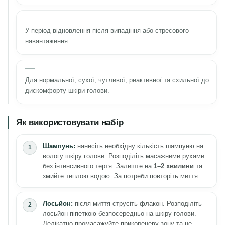
У період відновлення після випадіння або стресового
навантаження.
Для нормальної, сухої, чутливої, реактивної та схильної до
дискомфорту шкіри голови.
Як використовувати набір
Шампунь:
нанесіть необхідну кількість шампуню на
вологу шкіру голови. Розподіліть масажними рухами
без інтенсивного тертя. Залиште на
1–2 хвилини
та
змийте теплою водою. За потреби повторіть миття.
Лосьйон:
після миття струсіть флакон. Розподіліть
лосьйон піпеткою безпосередньо на шкіру голови.
Делікатно промасажуйте прикореневу зону та не