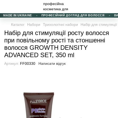
MADE IN UKRAINE
ПРОФЕСІЙНИЙ ДОГЛЯД ДЛЯ ВОЛОССЯ
ВИБІ
Каталог
Набори
Трихологічні набори
Набір для стимуляці
Набір для стимуляції росту волосся
при повільному рості та стоншенні
волосся GROWTH DENSITY
ADVANCED SET, 350 ml
Артикул:
FF00330
Написати відгук