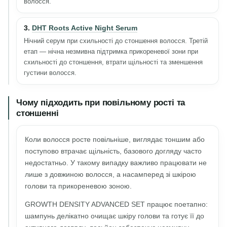
волосся.
3.
DHT Roots Active Night Serum
Нічний серум при схильності до стоншення волосся. Третій
етап — нічна незмивна підтримка прикореневої зони при
схильності до стоншення, втрати щільності та зменшення
густини волосся.
Чому підходить при повільному рості та
стоншенні
Коли волосся росте повільніше, виглядає тоншим або
поступово втрачає щільність, базового догляду часто
недостатньо. У такому випадку важливо працювати не
лише з довжиною волосся, а насамперед зі шкірою
голови та прикореневою зоною.
GROWTH DENSITY ADVANCED SET працює поетапно:
шампунь делікатно очищає шкіру голови та готує її до