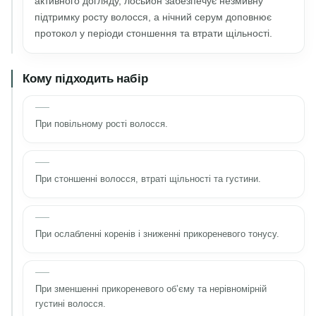
активного догляду, лосьйон забезпечує незмивну
підтримку росту волосся, а нічний серум доповнює
протокол у періоди стоншення та втрати щільності.
Кому підходить набір
При повільному рості волосся.
При стоншенні волосся, втраті щільності та густини.
При ослабленні коренів і зниженні прикореневого тонусу.
При зменшенні прикореневого об’єму та нерівномірній
густині волосся.