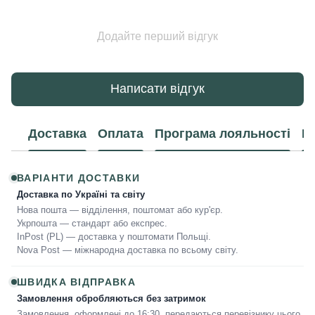
Додайте перший відгук
Написати відгук
Доставка
Оплата
Програма лояльності
К
ВАРІАНТИ ДОСТАВКИ
Доставка по Україні та світу
Нова пошта — відділення, поштомат або кур'єр.
Укрпошта — стандарт або експрес.
InPost (PL) — доставка у поштомати Польщі.
Nova Post — міжнародна доставка по всьому світу.
ШВИДКА ВІДПРАВКА
Замовлення обробляються без затримок
Замовлення, оформлені до 16:30, передаються перевізнику цього