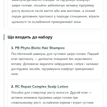
шкіри голови, лосьйон забезпечує активну підтримку
росту волосся після миття або між миттями, а нічний
серум доповнює протокол у періоди стоншення, втрати
щільності та ослаблення прикореневої зони.
Що входить до набору
1.
PB Phyto-Biotic Hair Shampoo
Постбіотичний шампунь для чутливої шкіри голови. Перший
етап протоколу — делікатне очищення без агресивного
впливу. Допомагає видалити забруднення, себум і залишки
доглядових засобів, підтримуючи комфорт прикореневої
зони.
2.
RC Repair Complex Scalp Lotion
Лосьйон для стимуляції росту волосся. Другий етап —
активна незмивна підтримка шкіри голови при
сповільненому рості, ослабленні коренів і втраті густини