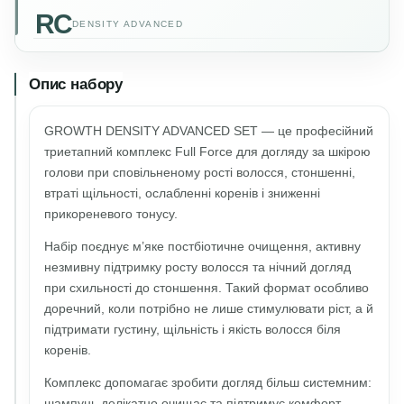
RC
DENSITY ADVANCED
Опис набору
GROWTH DENSITY ADVANCED SET — це професійний
триетапний комплекс Full Force для догляду за шкірою
голови при сповільненому рості волосся, стоншенні,
втраті щільності, ослабленні коренів і зниженні
прикореневого тонусу.
Набір поєднує м’яке постбіотичне очищення, активну
незмивну підтримку росту волосся та нічний догляд
при схильності до стоншення. Такий формат особливо
доречний, коли потрібно не лише стимулювати ріст, а й
підтримати густину, щільність і якість волосся біля
коренів.
Комплекс допомагає зробити догляд більш системним:
шампунь делікатно очищає та підтримує комфорт