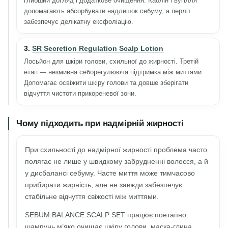
глибший догляд і додаткове очищення. Каолін і вугілля
допомагають абсорбувати надлишок себуму, а перліт
забезпечує делікатну ексфоліацію.
3.
SR Secretion Regulation Scalp Lotion
Лосьйон для шкіри голови, схильної до жирності. Третій
етап — незмивна себорегулююча підтримка між миттями.
Допомагає освіжити шкіру голови та довше зберігати
відчуття чистоти прикореневої зони.
Чому підходить при надмірній жирності
При схильності до надмірної жирності проблема часто
полягає не лише у швидкому забрудненні волосся, а й
у дисбалансі себуму. Часте миття може тимчасово
прибирати жирність, але не завжди забезпечує
стабільне відчуття свіжості між миттями.
SEBUM BALANCE SCALP SET працює поетапно:
шампунь м’яко очищає шкіру голови, маска-глина