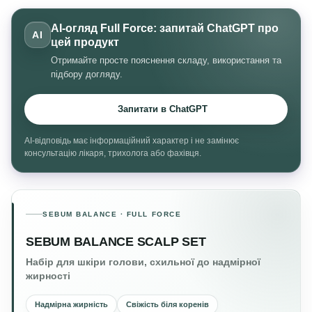
AI-огляд Full Force: запитай ChatGPT про
AI
цей продукт
Отримайте просте пояснення складу, використання та
підбору догляду.
Запитати в ChatGPT
AI-відповідь має інформаційний характер і не замінює
консультацію лікаря, трихолога або фахівця.
SEBUM BALANCE · FULL FORCE
SEBUM BALANCE SCALP SET
Набір для шкіри голови, схильної до надмірної
жирності
Надмірна жирність
Свіжість біля коренів