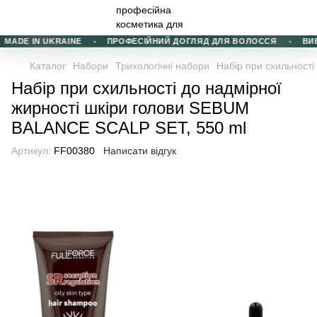
ADE IN UKRAINE
ПРОФЕСІЙНИЙ ДОГЛЯД ДЛЯ ВОЛОССЯ
ВИБІР
Каталог
Набори
Трихологічні набори
Набір при схильност
Набір при схильності до надмірної
жирності шкіри голови SEBUM
BALANCE SCALP SET, 550 ml
Артикул:
FF00380
Написати відгук