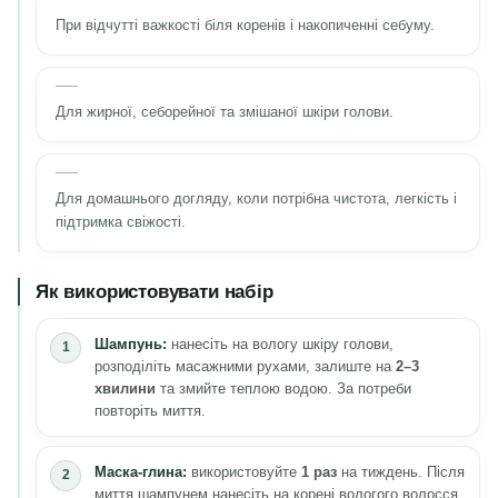
При відчутті важкості біля коренів і накопиченні себуму.
Для жирної, себорейної та змішаної шкіри голови.
Для домашнього догляду, коли потрібна чистота, легкість і
підтримка свіжості.
Як використовувати набір
Шампунь:
нанесіть на вологу шкіру голови,
розподіліть масажними рухами, залиште на
2–3
хвилини
та змийте теплою водою. За потреби
повторіть миття.
Маска-глина:
використовуйте
1 раз
на тиждень. Після
миття шампунем нанесіть на корені вологого волосся