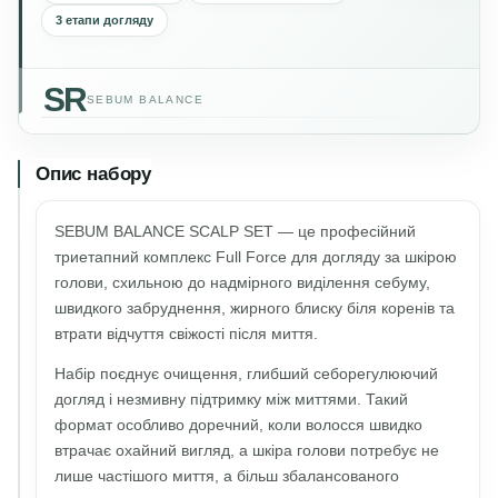
3 етапи догляду
SR
SEBUM BALANCE
Опис набору
SEBUM BALANCE SCALP SET — це професійний
триетапний комплекс Full Force для догляду за шкірою
голови, схильною до надмірного виділення себуму,
швидкого забруднення, жирного блиску біля коренів та
втрати відчуття свіжості після миття.
Набір поєднує очищення, глибший себорегулюючий
догляд і незмивну підтримку між миттями. Такий
формат особливо доречний, коли волосся швидко
втрачає охайний вигляд, а шкіра голови потребує не
лише частішого миття, а більш збалансованого