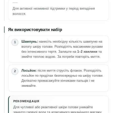
Для активної незмивної підтримки у період випадіння
волосся.
Як використовувати набір
Шампунь:
нанесіть необхідну кількість шампуню на
вологу шкіру голови. Розподіліть масажними рухами
без інтенсивного тертя. Залиште на
1–2 хвилини
та
змийте теплою водою. За потреби повторіть миття.
Лосьйон:
після миття струсіть флакон. Розподіліть
лосьйон по проділах безпосередньо на шкіру голови.
Делікатно промасажуйте кінчиками пальців і не
змивайте.
РЕКОМЕНДАЦІЯ
Для чутливої або реактивної шкіри голови уникайте
занадто гарячої води та агресивного механічного масажу.