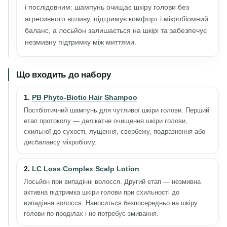
і послідовним: шампунь очищає шкіру голови без
агресивного впливу, підтримує комфорт і мікробіомний
баланс, а лосьйон залишається на шкірі та забезпечує
незмивну підтримку між миттями.
Що входить до набору
1.
PB Phyto-Biotic Hair Shampoo
Постбіотичний шампунь для чутливої шкіри голови. Перший
етап протоколу — делікатне очищення шкіри голови,
схильної до сухості, лущення, свербежу, подразнення або
дисбалансу мікробіому.
2.
LC Loss Complex Scalp Lotion
Лосьйон при випадінні волосся. Другий етап — незмивна
активна підтримка шкіри голови при схильності до
випадіння волосся. Наноситься безпосередньо на шкіру
голови по проділах і не потребує змивання.