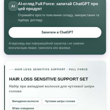
AI-огляд Full Force: запитай ChatGPT про
AI
цей продукт
Отримайте просте пояснення складу, використання та
підбору догляду.
Запитати в ChatGPT
AI-відповідь має інформаційний характер і не замінює
консультацію лікаря, трихолога або фахівця.
HAIR LOSS SENSITIVE SUPPORT · FULL FORCE
HAIR LOSS SENSITIVE SUPPORT SET
Набір при випадінні волосся для чутливої шкіри
голови
Випадіння волосся
Чутлива шкіра голови
М’яке очищення