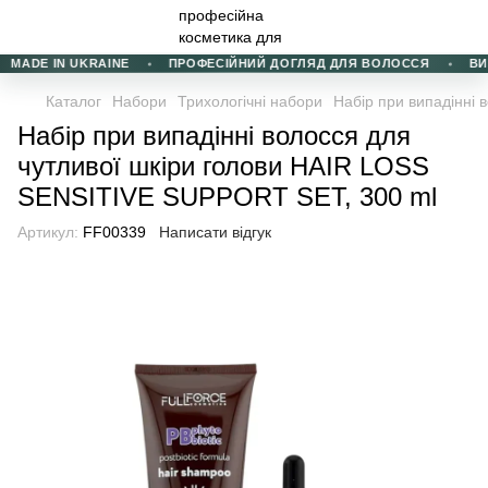
MADE IN UKRAINE
ПРОФЕСІЙНИЙ ДОГЛЯД ДЛЯ ВОЛОССЯ
ВИБІ
Каталог
Набори
Трихологічні набори
Набір при випадінні
Набір при випадінні волосся для
чутливої шкіри голови HAIR LOSS
SENSITIVE SUPPORT SET, 300 ml
Артикул:
FF00339
Написати відгук