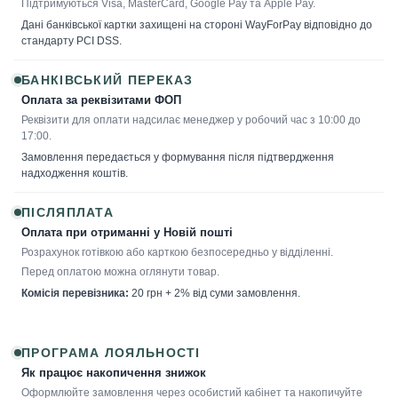
Підтримуються Visa, MasterCard, Google Pay та Apple Pay.
Дані банківської картки захищені на стороні WayForPay відповідно до
стандарту PCI DSS.
БАНКІВСЬКИЙ ПЕРЕКАЗ
Оплата за реквізитами ФОП
Реквізити для оплати надсилає менеджер у робочий час з 10:00 до
17:00.
Замовлення передається у формування після підтвердження
надходження коштів.
ПІСЛЯПЛАТА
Оплата при отриманні у Новій пошті
Розрахунок готівкою або карткою безпосередньо у відділенні.
Перед оплатою можна оглянути товар.
Комісія перевізника:
20 грн + 2% від суми замовлення.
ПРОГРАМА ЛОЯЛЬНОСТІ
Як працює накопичення знижок
Оформлюйте замовлення через особистий кабінет та накопичуйте