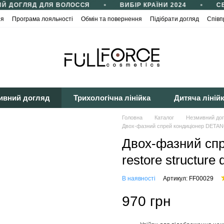
Й ДОГЛЯД ДЛЯ ВОЛОССЯ
ВИБІР КРАЇНИ 2024
СЕ
ія
Програма лояльності
Обмін та повернення
Підібрати догляд
Співп
йності
Публічна оферта
ивний догляд
Трихологічна лінійка
Дитяча ліній
Головна
Каталог
Незмивний до
Двох-фазний спрей кондиціонер DETANGLE
Двох-фазний сп
restore structure
В наявності
Артикул: FF00029
970 грн