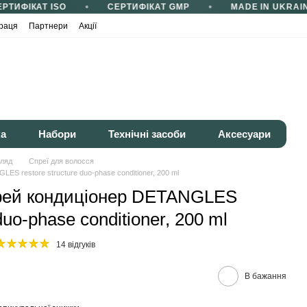
РТИФІКАТ ISO
СЕРТИФІКАТ GMP
MADE IN UKRAIN
раця
Партнери
Акції
ка
Набори
Технічні засоби
Аксесуари
гляд
Спреї для волосся
S restore structure duo-phase conditioner, 200 ml
рей кондиціонер DETANGLES
 duo-phase conditioner, 200 ml
14 відгуків
В бажання