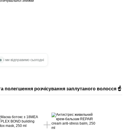
опичувальної знижки
в
і ми відправимо сьогодні
та полегшення розчісування заплутаного волосся ☝️