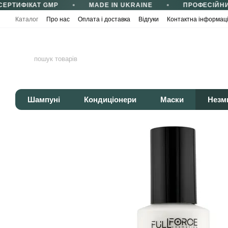
ЕРТИФІКАТ GMP
MADE IN UKRAINE
ПРОФЕСІЙНИ
Перейти до основного контенту
Каталог
Про нас
Оплата і доставка
Відгуки
Контактна інформац
Сертифікати та сертифікація
Корисні статті
Політика конфіденці
Шампуні
Кондиціонери
Маски
Незм