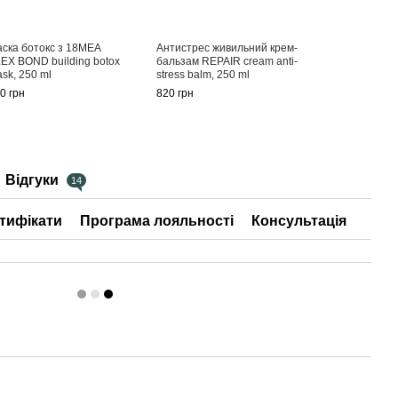
ска ботокс з 18MEA
Антистрес живильний крем-
EX BOND building botox
бальзам REPAIR cream anti-
sk, 250 ml
stress balm, 250 ml
0 грн
820 грн
Відгуки
14
тифікати
Програма лояльності
Консультація