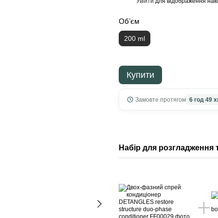
Увійти
для відображення нак
%
Обʼєм
200 ml
Купити
Замовте протягом
6 год 49 х
Набір для розгладження 