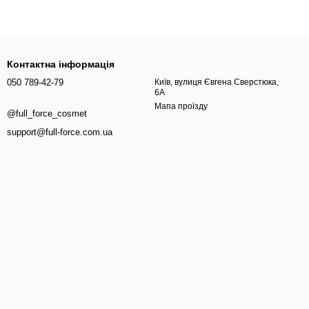
Контактна інформація
050 789-42-79
Київ, вулиця Євгена Сверстюка,
6А
Мапа проїзду
@full_force_cosmet
support@full-force.com.ua