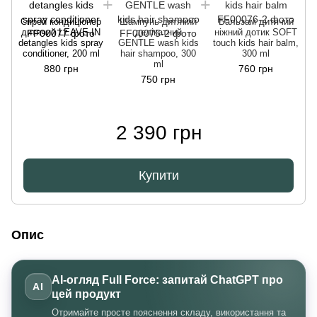
Спрей кондиціонер
Шампунь дитячий
Бальзам дитячий
дитячий LEAVE-IN
делікатний
ніжний дотик SOFT
detangles kids spray
GENTLE wash kids
touch kids hair balm,
conditioner, 200 ml
hair shampoo, 300
300 ml
ml
880 грн
760 грн
750 грн
2 390 грн
Купити
Опис
AI-огляд Full Force: запитай ChatGPT про
AI
цей продукт
Отримайте просте пояснення складу, використання та