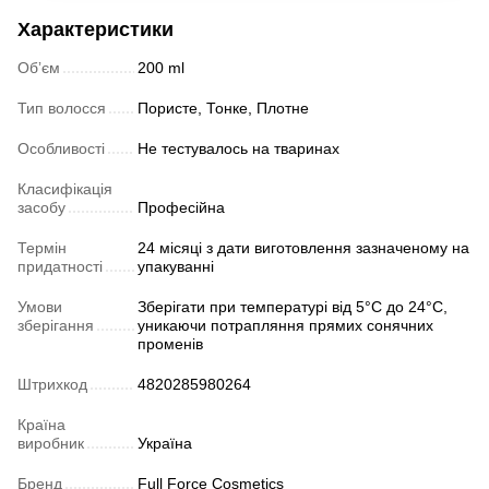
Характеристики
Обʼєм
200 ml
Тип волосся
Пористе, Тонке, Плотне
Особливості
Не тестувалось на тваринах
Класифікація
засобу
Професійна
Термін
24 місяці з дати виготовлення зазначеному на
придатності
упакуванні
Умови
Зберігати при температурі від 5°C до 24°C,
зберігання
уникаючи потрапляння прямих сонячних
променів
Штрихкод
4820285980264
Країна
виробник
Україна
Бренд
Full Force Cosmetics