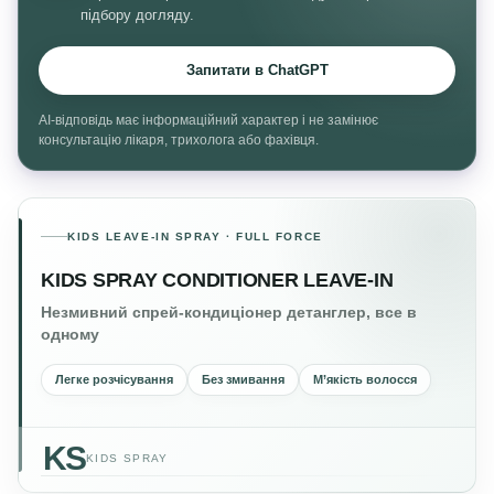
підбору догляду.
Запитати в ChatGPT
AI-відповідь має інформаційний характер і не замінює
консультацію лікаря, трихолога або фахівця.
KIDS LEAVE-IN SPRAY · FULL FORCE
KIDS SPRAY CONDITIONER LEAVE-IN
Незмивний спрей-кондиціонер детанглер, все в
одному
Легке розчісування
Без змивання
М’якість волосся
KS
KIDS SPRAY