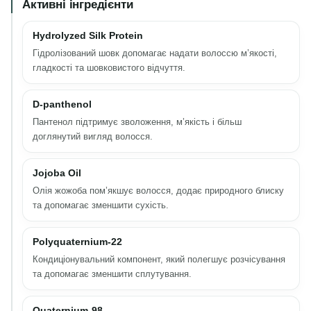
Активні інгредієнти
Hydrolyzed Silk Protein
Гідролізований шовк допомагає надати волоссю м’якості,
гладкості та шовковистого відчуття.
D-panthenol
Пантенол підтримує зволоження, м’якість і більш
доглянутий вигляд волосся.
Jojoba Oil
Олія жожоба пом’якшує волосся, додає природного блиску
та допомагає зменшити сухість.
Polyquaternium-22
Кондиціонувальний компонент, який полегшує розчісування
та допомагає зменшити сплутування.
Quaternium-98