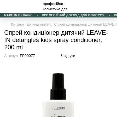
MADE IN UKRAINE
ПРОФЕСІЙНИЙ ДОГЛЯД ДЛЯ ВОЛОССЯ
ВИБ
Каталог
Дитяча лінійка
Спрей кондиціонер дитячий LEAVE-IN 
Спрей кондиціонер дитячий LEAVE-
IN detangles kids spray conditioner,
200 ml
Артикул:
FF00077
3 відгуки