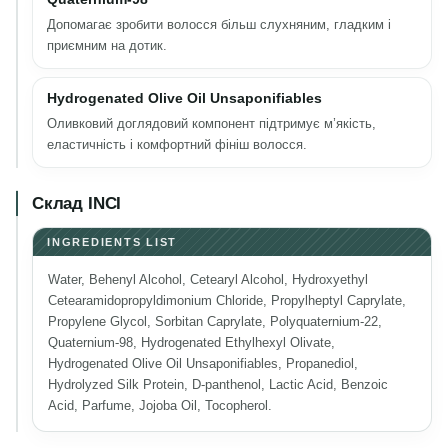
Допомагає зробити волосся більш слухняним, гладким і
приємним на дотик.
Hydrogenated Olive Oil Unsaponifiables
Оливковий доглядовий компонент підтримує м’якість,
еластичність і комфортний фініш волосся.
Склад INCI
INGREDIENTS LIST
Water, Behenyl Alcohol, Cetearyl Alcohol, Hydroxyethyl
Cetearamidopropyldimonium Chloride, Propylheptyl Caprylate,
Propylene Glycol, Sorbitan Caprylate, Polyquaternium-22,
Quaternium-98, Hydrogenated Ethylhexyl Olivate,
Hydrogenated Olive Oil Unsaponifiables, Propanediol,
Hydrolyzed Silk Protein, D-panthenol, Lactic Acid, Benzoic
Acid, Parfume, Jojoba Oil, Tocopherol.