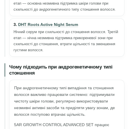
етап — основна незмивна підтримка шкіри голови при
схильності до андрогенетичного типу стоншення волосся.
3.
DHT Roots Active Night Serum
Нічний серум при схильності до стоншення волосся. Третій
етап — нічна незмивна підтримка прикореневої зони при
схильності до стоншення, втрати щільності та зменшення
густини волосся.
Чому підходить при андрогенетичному типі
стоншення
При андрогенетичному типі випадіння та стоншення
волосся важливо працювати системно: підтримувати
чистоту шкіри голови, регулярно використовувати
незмивні активні засоби та приділяти увагу зонам, де
волосся поступово втрачає щільність.
5AR GROWTH CONTROL ADVANCED SET працює