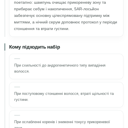
поетапно: шампунь очищає прикореневу зону та
прибирає себум і накопичення, 5AR-лосьйон
забезпечує основну цілеспрямовану підтримку між
миттями, а нічний серум доповнює протокол у періоди
стоншення та втрати густини.
Кому підходить набір
При схильності до андрогенетичного типу випадіння
волосся.
При поступовому стоншенні волосся, втраті щільності та
густини.
При ослабленні коренів і зниженні тонусу прикореневої
зони.