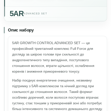
5AR
ADVANCED SET
Опис набору
5AR GROWTH CONTROL ADVANCED SET — це
професійний триетапний комплекс Full Force для
догляду за шкірою голови при схильності до
андрогенетичного типу випадіння, поступового
стоншення волосся, втрати щільності, ослаблення
коренів і зниження прикореневого тонусу.
Набір поєднує енергетичне очищення, незмивну
підтримку з 5AR-комплексом та нічний догляд при
схильності до стоншення волосся. Такий формат
особливо доречний, коли волосся поступово втрачає
густину, стає тоншим у прикореневій зоні або потребує
більш інтенсивного та системного домашнього догляду.