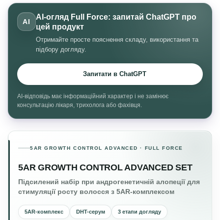
AI-огляд Full Force: запитай ChatGPT про
AI
цей продукт
Отримайте просте пояснення складу, використання та
підбору догляду.
Запитати в ChatGPT
AI-відповідь має інформаційний характер і не замінює
консультацію лікаря, трихолога або фахівця.
5AR GROWTH CONTROL ADVANCED · FULL FORCE
5AR GROWTH CONTROL ADVANCED SET
Підсилений набір при андрогенетичній алопеції для
стимуляції росту волосся з 5AR-комплексом
5AR-комплекс
DHT-серум
3 етапи догляду