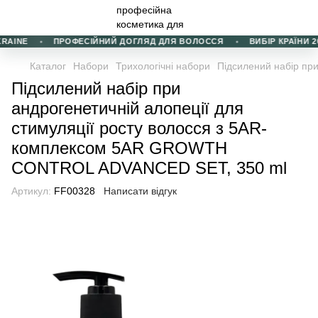
AINE
ПРОФЕСІЙНИЙ ДОГЛЯД ДЛЯ ВОЛОССЯ
ВИБІР КРАЇНИ 202
Каталог
Набори
Трихологічні набори
Підсилений набір пр
Підсилений набір при
андрогенетичній алопеції для
стимуляції росту волосся з 5AR-
комплексом 5AR GROWTH
CONTROL ADVANCED SET, 350 ml
Артикул:
FF00328
Написати відгук