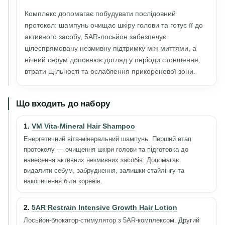
Комплекс допомагає побудувати послідовний
протокол: шампунь очищає шкіру голови та готує її до
активного засобу, 5AR-лосьйон забезпечує
цілеспрямовану незмивну підтримку між миттями, а
нічний серум доповнює догляд у періоди стоншення,
втрати щільності та ослаблення прикореневої зони.
Що входить до набору
1.
VM Vita-Mineral Hair Shampoo
Енергетичний віта-мінеральний шампунь. Перший етап
протоколу — очищення шкіри голови та підготовка до
нанесення активних незмивних засобів. Допомагає
видалити себум, забруднення, залишки стайлінгу та
накопичення біля коренів.
2.
5AR Restrain Intensive Growth Hair Lotion
Лосьйон-блокатор-стимулятор з 5AR-комплексом. Другий