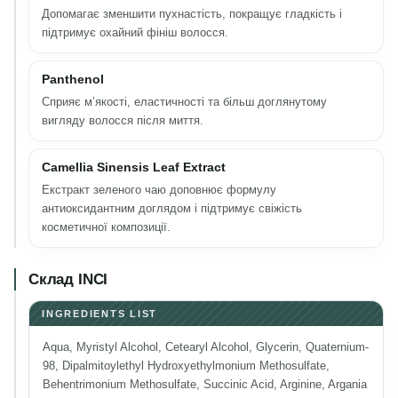
Допомагає зменшити пухнастість, покращує гладкість і
підтримує охайний фініш волосся.
Panthenol
Сприяє м’якості, еластичності та більш доглянутому
вигляду волосся після миття.
Camellia Sinensis Leaf Extract
Екстракт зеленого чаю доповнює формулу
антиоксидантним доглядом і підтримує свіжість
косметичної композиції.
Склад INCI
INGREDIENTS LIST
Aqua, Myristyl Alcohol, Cetearyl Alcohol, Glycerin, Quaternium-
98, Dipalmitoylethyl Hydroxyethylmonium Methosulfate,
Behentrimonium Methosulfate, Succinic Acid, Arginine, Argania