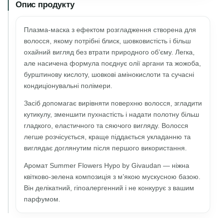
Опис продукту
Плазма-маска з ефектом розгладження створена для
волосся, якому потрібні блиск, шовковистість і більш
охайний вигляд без втрати природного об’єму. Легка,
але насичена формула поєднує олії аргани та жожоба,
бурштинову кислоту, шовкові амінокислоти та сучасні
кондиціонувальні полімери.
Засіб допомагає вирівняти поверхню волосся, згладити
кутикулу, зменшити пухнастість і надати полотну більш
гладкого, еластичного та сяючого вигляду. Волосся
легше розчісується, краще піддається укладанню та
виглядає доглянутим після першого використання.
Аромат Summer Flowers Hypo by Givaudan — ніжна
квітково-зелена композиція з м’якою мускусною базою.
Він делікатний, гіпоалергенний і не конкурує з вашим
парфумом.