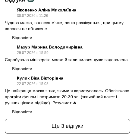
Яковенко Аліна Миколаївна
30.07.2026 в 11:26
Чудова маска, волосся м'яке, легко розчісується, при цьому
волосся не обтяжене.
Відповісти
Мазур Марина Володимирівна
29.07.2026 в 15:59
Спробувала мініверсію маски й залишилася дуже задоволена
Відповісти
Кулик Віка Вікторівна
22.07.2026 в 15:08
Це найкраща маска з тих, якими я користувалась. Обов’язково
прогріти феном і потримати 20-30 хв. (звичайний пакет і
рушник цілком підійде). Результат 🔥
Відповісти
Ще 3 відгуки