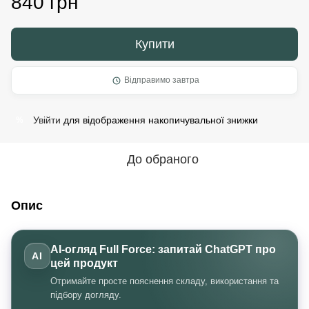
840 грн
Купити
Відправимо завтра
Увійти
для відображення накопичувальної знижки
%
До обраного
Опис
AI-огляд Full Force: запитай ChatGPT про
AI
цей продукт
Отримайте просте пояснення складу, використання та
підбору догляду.