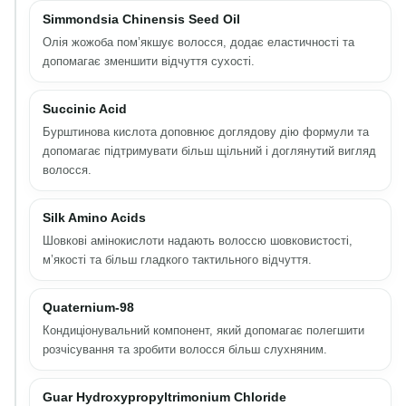
Simmondsia Chinensis Seed Oil
Олія жожоба пом’якшує волосся, додає еластичності та
допомагає зменшити відчуття сухості.
Succinic Acid
Бурштинова кислота доповнює доглядову дію формули та
допомагає підтримувати більш щільний і доглянутий вигляд
волосся.
Silk Amino Acids
Шовкові амінокислоти надають волоссю шовковистості,
м’якості та більш гладкого тактильного відчуття.
Quaternium-98
Кондиціонувальний компонент, який допомагає полегшити
розчісування та зробити волосся більш слухняним.
Guar Hydroxypropyltrimonium Chloride