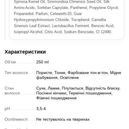
Spinosa Kernel Oil, Simmondsia Chinensis Seed Oil, Silk
Amino Acids, Sorbitan Caprylate, Panthenol, Propylene Glycol,
Propanediol, Parfum, Ceteareth-20, Guar
Hydroxypropyltrimonium Chloride, Tocopherol, Camellia
Sinensis Leaf Extract, Lactobacillus Ferment, Benzoic Acid,
Isopropyl Alcohol, Citric Acid, Sodium Benzoate, CI 12490.
Характеристики
Обʼєм
250 ml
Тип волосся
Пористе, Тонке, Фарбоване тон-в-тон, Мідне
фабування, Освітлене
Стан
Сухе, Ламке, Плутається, Відсутність блиску,
волосся
Посічені кінчики, Термічні пошкодження,
Фізичні пошкодження
pH
3,5-4
Особливості
Не тестувалось на тваринах