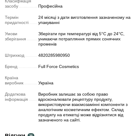
Класифікація
засобу
Професійна
Термін
24 місяці з дати виготовлення зазначеному на
придатності
упакуванні
Умови
Зберігати при температурі від 5°C до 24°C,
зберігання
уникаючи потрапляння прямих сонячних
променів
Штрихкод
4820285980950
Бренд
Full Force Cosmetics
Країна
виробник
Україна
Додаткова
Виробник залишає за собою право
інформація
вдосконалювати рецептуру продукту,
використовуючи взаємозамінні компоненти з
аналогічним косметичним ефектом. Склад
продукту на етикетці може відрізнятися від
зазначеного на сайті.
Відгуки
35