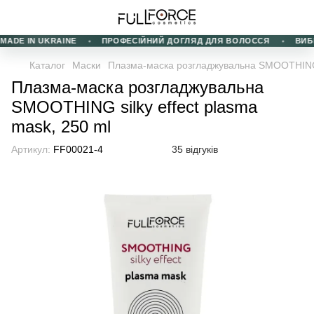
ADE IN UKRAINE
ПРОФЕСІЙНИЙ ДОГЛЯД ДЛЯ ВОЛОССЯ
ВИБІР 
Каталог
Маски
Плазма-маска розгладжувальна SMOOTHING s
Плазма-маска розгладжувальна
SMOOTHING silky effect plasma
mask, 250 ml
Артикул:
FF00021-4
35 відгуків