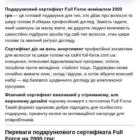
Подарунковий сертифікат Full Force номіналом 2000
грн
— це готовий подарунок для тих, хто дбає про волосся та
шкіру голови й обирає професійний догляд. Замість гадати,
який шампунь чи маску взяти, ви даруєте людині можливість
самостійно підібрати засоби під свій тип волосся, стан шкіри
голови та звичний ритуал догляду.
Сертифікат діє на весь асортимент
професійної косметики
для волосся та шкіри голови на сайті full-force.com.ua:
очищення, інтенсивні відновлювальні програми, пілінги,
лосьйони проти випадіння, стайлінг тощо. Одержувач може
спокійно вивчити опис, склад і відгуки, а потім зібрати власний
набір — від базового щоденного догляду до комплексної
програми.
Фізичний сертифікат виконаний у стриманому, але
виразному дизайні
чорному конверті з логотипом Full Force.
Такий формат однаково добре підходить для особистого
подарунка, презенту колезі чи мотиваційної нагороди для
співробітників.
Переваги подарункового сертифіката Full
Force на 2000 грн: