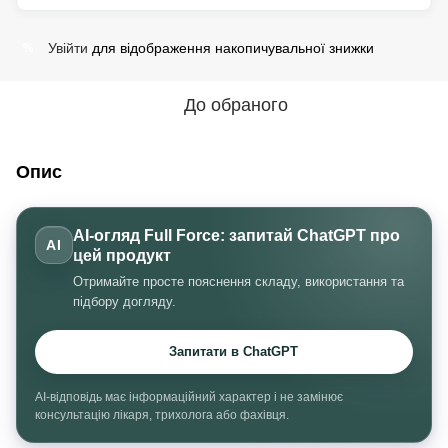
Увійти
для відображення накопичувальної знижки
%
До обраного
Опис
AI-огляд Full Force: запитай ChatGPT про
AI
цей продукт
Отримайте просте пояснення складу, використання та
підбору догляду.
Запитати в ChatGPT
AI-відповідь має інформаційний характер і не замінює
консультацію лікаря, трихолога або фахівця.