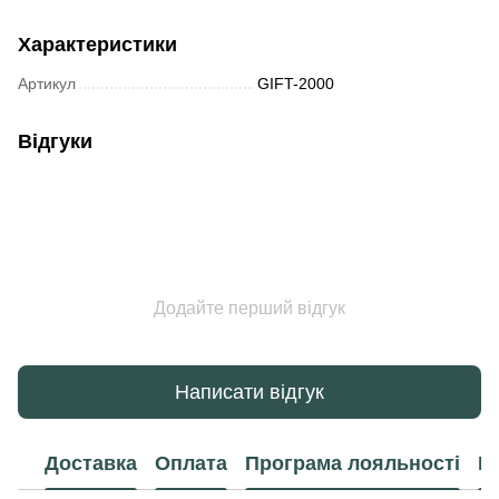
Характеристики
Артикул
GIFT-2000
Відгуки
Додайте перший відгук
Написати відгук
Доставка
Оплата
Програма лояльності
К