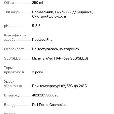
Обʼєм
250 ml
Тип шкіри
Нормальний, Схильний до жирності,
Схильний до сухості
pH
5-5,5
Класифікація
засобу
Професійна
Особливості
Не тестувалось на тваринах
SLS/SLES
Містить м’які ПАР (без SLS/SLES)
Термін
придатності
2 роки
Умови
зберігання
При температурі від 5°C до 24°C
Штрихкод
4820285980028
Бренд
Full Force Cosmetics
Країна