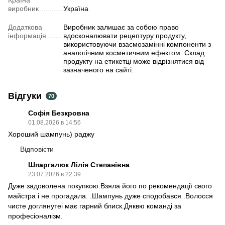
виробник
Україна
Додаткова
Виробник залишає за собою право
інформація
вдосконалювати рецептуру продукту,
використовуючи взаємозамінні компоненти з
аналогічним косметичним ефектом. Склад
продукту на етикетці може відрізнятися від
зазначеного на сайті.
Відгуки
70
Софія Безкровна
01.08.2026 в 14:56
Хороший шампунь) раджу
Відповісти
Шпаргалюк Лілія Степанівна
23.07.2026 в 22:39
Дуже задоволена покупкою.Взяла його по рекомендації свого
майстра і не прогадала. .Шампунь дуже сподобався .Волосся
чисте доглянутеі має гарний блиск.Дяквю команді за
професіоналізм.