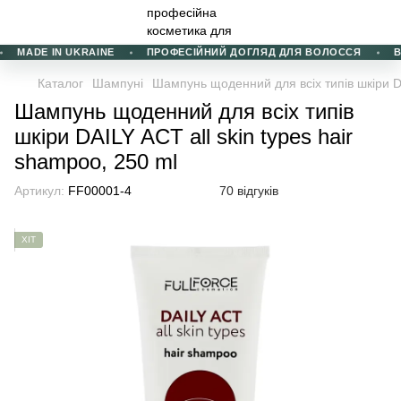
MADE IN UKRAINE
ПРОФЕСІЙНИЙ ДОГЛЯД ДЛЯ ВОЛОССЯ
ВИБ
Каталог
Шампуні
Шампунь щоденний для всіх типів шкіри DA
Шампунь щоденний для всіх типів
шкіри DAILY ACT all skin types hair
shampoo, 250 ml
Артикул:
FF00001-4
70 відгуків
ХІТ