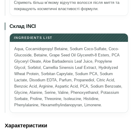
Сприяють більш м’якому відчуттю волосся після миття та
покращують косметичні властивості формули.
Склад INCI
INGREDIENTS LIST
Aqua, Cocamidopropyl Betaine, Sodium Coco-Sulfate, Coco-
Glucoside, Betaine, Grape Seed Oil Glycereth-8 Esters, PCA
Glyceryl Oleate, Aloe Barbadensis Leaf Juice, Propylene
Glycol, Sorbitol, Camellia Sinensis Leaf Extract, Hydrolyzed
Wheat Protein, Sorbitan Caprylate, Sodium PCA, Sodium
Lactate, Disodium EDTA, Parfum, Propanediol, Citric Acid,
Benzoic Acid, Arginine, Aspartic Acid, PCA, Sodium Benzoate,
Glycine, Alanine, Serine, Valine, Phenoxyethanol, Potassium
Sorbate, Proline, Threonine, Isoleucine, Histidine,
Phenylalanine, Hexamethylindanopyran, Limonene.
Характеристики