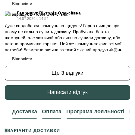
Відповісти
Гаврищук Вікторія Олексіївна
14.07.2026 в 14:54
Дуже сподобався шампунь на щодень! Гарно очищає при
цьому не сильно сушить довжину. Пробувала багато
шампуней, але зазвичай або сильно сушили довжину, або
погано промивали коріння. Цей же шампунь закрив всі мої
потреби! Безмежно вдячна за такий якісний продукт 🙏🏻🔥
Відповісти
Ще 3 відгуки
Написати відгук
Доставка
Оплата
Програма лояльності
К
ВАРІАНТИ ДОСТАВКИ