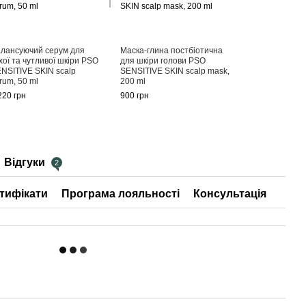
лансуючий серум для
Маска-глина постбіотична
хої та чутливої шкіри PSO
для шкіри голови PSO
NSITIVE SKIN scalp
SENSITIVE SKIN scalp mask,
rum, 50 ml
200 ml
220 грн
900 грн
Відгуки
2
тифікати
Програма лояльності
Консультація