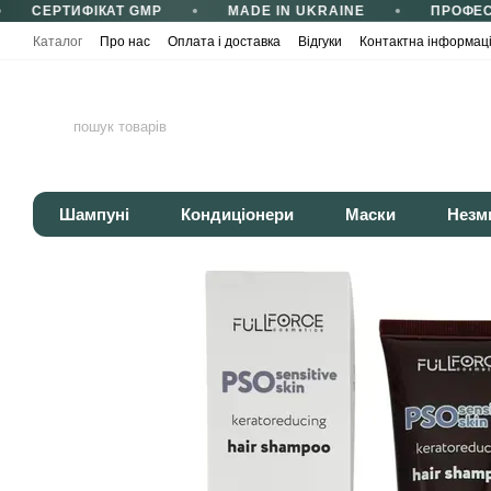
СЕРТИФІКАТ GMP
MADE IN UKRAINE
ПРОФЕСІ
Перейти до основного контенту
Каталог
Про нас
Оплата і доставка
Відгуки
Контактна інформац
Сертифікати та сертифікація
Корисні статті
Політика конфіденці
Шампуні
Кондиціонери
Маски
Незм