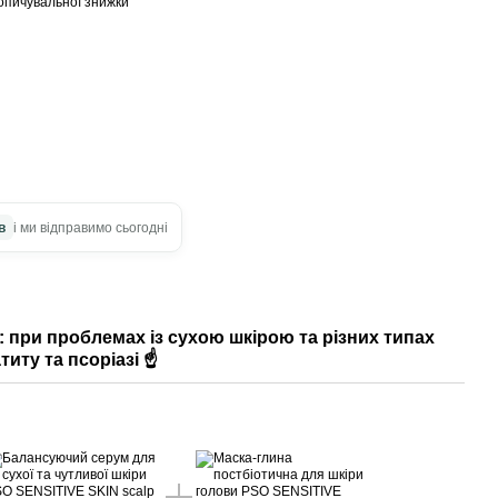
опичувальної знижки
в
і ми відправимо сьогодні
 при проблемах із сухою шкірою та різних типах
иту та псоріазі ☝️