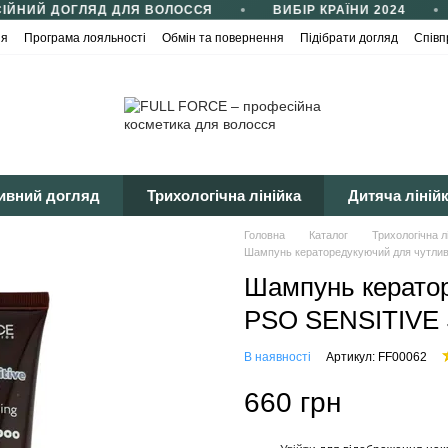
ЙНИЙ ДОГЛЯД ДЛЯ ВОЛОССЯ
ВИБІР КРАЇНИ 2024
ія
Програма лояльності
Обмін та повернення
Підібрати догляд
Співп
йності
Публічна оферта
ивний догляд
Трихологічна лінійка
Дитяча ліній
Головна
Каталог
Трихологічна л
Шампунь кераторедукуючий для чутливо
Шампунь кератор
PSO SENSITIVE S
В наявності
Артикул: FF00062
660 грн