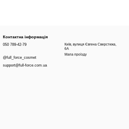
Контактна інформація
050 789-42-79
Київ, вулиця Євгена Сверстюка,
6А
Мапа проїзду
@full_force_cosmet
support@full-force.com.ua