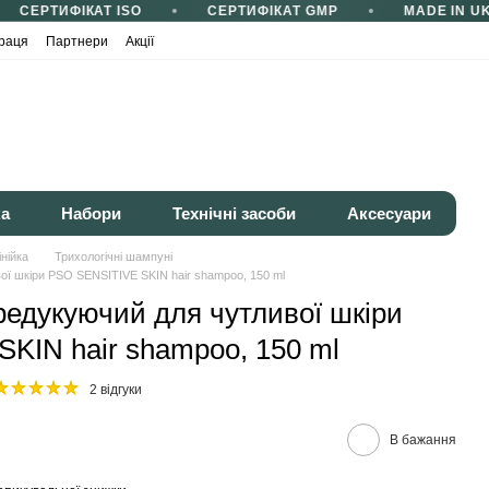
СЕРТИФІКАТ ISO
СЕРТИФІКАТ GMP
MADE IN UK
раця
Партнери
Акції
ка
Набори
Технічні засоби
Аксесуари
інійка
Трихологічні шампуні
ї шкіри PSO SENSITIVE SKIN hair shampoo, 150 ml
едукуючий для чутливої шкіри
KIN hair shampoo, 150 ml
2 відгуки
В бажання