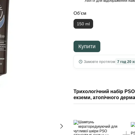
Увійти
для відображення нак
%
Обʼєм
150 ml
Купити
Замовте протягом
7 год 20 х
Трихологічний набір PSO:
екземи, атопічного дермат