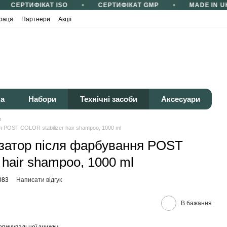
СЕРТИФІКАТ ISO
СЕРТИФІКАТ GMP
MADE IN U
раця
Партнери
Акції
ка
Набори
Технічні засоби
Аксесуари
и
 POST COLOR stabilizer hair shampoo, 1000 ml
затор після фарбування POST
 hair shampoo, 1000 ml
083
Написати відгук
В бажання
опичувальної знижки