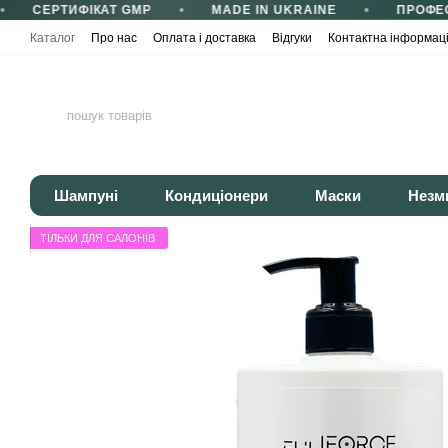
СЕРТИФІКАТ GMP
MADE IN UKRAINE
ПРОФЕС
Перейти до основного контенту
Каталог
Про нас
Оплата і доставка
Відгуки
Контактна інформац
Сертифікати та сертифікація
Корисні статті
Політика конфіденці
Шампуні
Кондиціонери
Маски
Незм
ТІЛЬКИ ДЛЯ САЛОНІВ