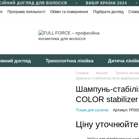
ІЙНИЙ ДОГЛЯД ДЛЯ ВОЛОССЯ
ВИБІР КРАЇНИ 2024
ія
Програма лояльності
Обмін та повернення
Підібрати догляд
Співп
йності
Публічна оферта
ивний догляд
Трихологічна лінійка
Дитяча ліній
Головна
Каталог
Технічні засоб
Шампунь-стабілізатор після фарбування
Шампунь-стабілі
COLOR stabilizer
Тільки для салонів
Артикул: FF00
Ціну уточнюйте
Увійти
для відображення нак