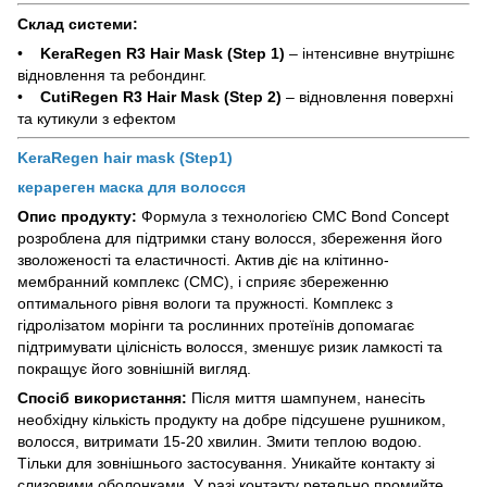
Склад системи:
•
KeraRegen R3 Hair Mask (Step 1)
– інтенсивне внутрішнє
відновлення та ребондинг.
•
CutiRegen R3 Hair Mask (Step 2)
– відновлення поверхні
та кутикули з ефектом
KeraRegen hair mask (Step1)
керареген маска для волосся
Опис продукту:
Формула з технологією CMC Bond Concept
розроблена для підтримки стану волосся, збереження його
зволоженості та еластичності. Актив діє на клітинно-
мембранний комплекс (CMC), і сприяє збереженню
оптимального рівня вологи та пружності. Комплекс з
гідролізатом морінги та рослинних протеїнів допомагає
підтримувати цілісність волосся, зменшує ризик ламкості та
покращує його зовнішній вигляд.
Спосіб використання:
Після миття шампунем, нанесіть
необхідну кількість продукту на добре підсушене рушником,
волосся, витримати 15-20 хвилин. Змити теплою водою.
Тільки для зовнішнього застосування. Уникайте контакту зі
слизовими оболонками. У разі контакту ретельно промийте