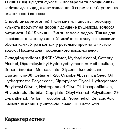
захищає від відчуття сухості. Фітостероли та похідні оливи
забезпечують додаткове живлення й сприяють збереженню
еластичності волосся.
Спосіб використання:
Після миття, нанесіть необхідну
кількість продукту на добре підсушене рушником, волосся,
витримати 10-15 хвилин. Змити теплою водою. Тільки для
зовнішнього застосування. Уникайте контакту зі слизовими
оболонками. У разі контакту ретельно промийте чистою
водою. Продукт для професійного використання.
Склад/Ingredients (INCI):
Water, Myristyl Alcohol, Cetearyl
Alcohol, Dipalmitoylethyl Hydroxyethylmonium Methosulfate,
Behentrimonium Methosulfate, Glycerin, Isododecane,
Quaternium-98, Ceteareth-20, Crambe Abyssinica Seed Oil,
Hydrogenated Polydecene, Dipropylene Glycol, Hydrogenated
Ethylhexyl Olivate, Hydrogenated Olive Oil Unsaponifiables,
Phytosterols, Sorbitan Caprylate, Oleyl Alcohol, Polysilicone-29,
D-panthenol, Parfum, Tocopherol, Propanediol, Benzoic Acid,
Helianthus Annuus (Sunflower) Seed Oil, Lactic Acid.
Характеристики