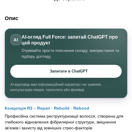
Опис
AI-огляд Full Force: запитай ChatGPT про
AI
цей продукт
Отримайте просте пояснення складу, використання та
підбору догляду.
Запитати в ChatGPT
AI-відповідь має інформаційний характер і не замінює
консультацію лікаря, трихолога або фахівця.
Концепція R3 – Repair · Rebuild · Rebond
Професійна система реструктуризації волосся, створена для
глибокого відновлення фібрилярної структури, зміцнення
зв’язків і захисту від зовнішніх стрес-факторів.