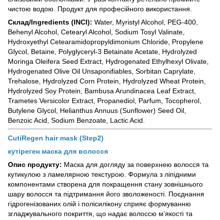
чистою водою. Продукт для професійного використання.
Склад/Ingredients (INCI):
Water, Myristyl Alcohol, PEG-400,
Behenyl Alcohol, Cetearyl Alcohol, Sodium Tosyl Valinate,
Hydroxyethyl Cetearamidopropyldimonium Chloride, Propylene
Glycol, Betaine, Polyglyceryl-3 Betainate Acetate, Hydrolyzed
Moringa Oleifera Seed Extract, Hydrogenated Ethylhexyl Olivate,
Hydrogenated Olive Oil Unsaponifiables, Sorbitan Caprylate,
Trehalose, Hydrolyzed Corn Protein, Hydrolyzed Wheat Protein,
Hydrolyzed Soy Protein, Bambusa Arundinacea Leaf Extract,
Trametes Versicolor Extract, Propanediol, Parfum, Tocopherol,
Butylene Glycol, Helianthus Annuus (Sunflower) Seed Oil,
Benzoic Acid, Sodium Benzoate, Lactic Acid.
CutiRegen hair mask (Step2)
кутіреген маска для волосся
Опис продукту:
Маска для догляду за поверхнею волосся та
кутикулою з ламелярною текстурою. Формула з ліпідними
компонентами створена для покращення стану зовнішнього
шару волосся та підтримання його зволоженості. Поєднання
гідрогенізованих олій і полісилікону сприяє формуванню
згладжувального покриття, що надає волоссю м’якості та