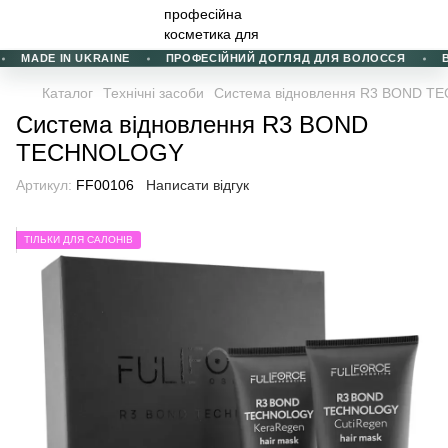
MADE IN UKRAINE
ПРОФЕСІЙНИЙ ДОГЛЯД ДЛЯ ВОЛОССЯ
ВИ
Каталог
Технічні засоби
Система відновлення R3 BOND 
Система відновлення R3 BOND
TECHNOLOGY
Артикул:
FF00106
Написати відгук
ТІЛЬКИ ДЛЯ САЛОНІВ