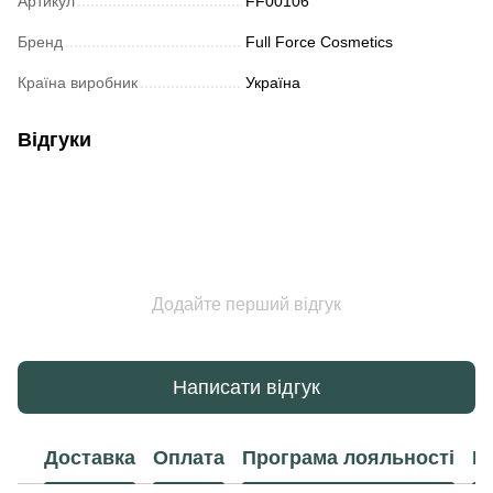
Артикул
FF00106
Бренд
Full Force Cosmetics
Країна виробник
Україна
Відгуки
Додайте перший відгук
Написати відгук
Доставка
Оплата
Програма лояльності
К