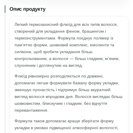
Опис продукту
Легкий термозахисний флюїд для всіх типів волосся,
створений для укладання феном, брашингом і
термоінструментами. Формула поєднує полімер із
пам’яттю форми, шовковий комплекс, емоленти та
силікони, щоб зробити укладання більш
контрольованим, а волосся — більш гладким, м’яким,
слухняним і доглянутим на вигляд.
Флюїд рівномірно розподіляється по довжині,
допомагає легше формувати бажану форму укладки,
зменшує пухнастість і підтримує більш акуратний
вигляд волосся впродовж дня. Волосся виглядає більш
шовковистим, блискучим і гладким, без відчуття
перевантаження.
Формула також допомагає краще зберігати форму
укладки в умовах підвищеної атмосферної вологості,