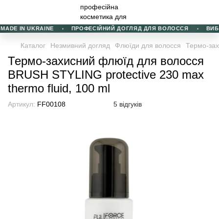
ADE IN UKRAINE
ПРОФЕСІЙНИЙ ДОГЛЯД ДЛЯ ВОЛОССЯ
ВИБІР
Каталог
Незмивний догляд
Флюїди для волосся
Термо-зах
Термо-захисний флюїд для волосся
BRUSH STYLING protective 230 max
thermo fluid, 100 ml
Артикул:
FF00108
5 відгуків