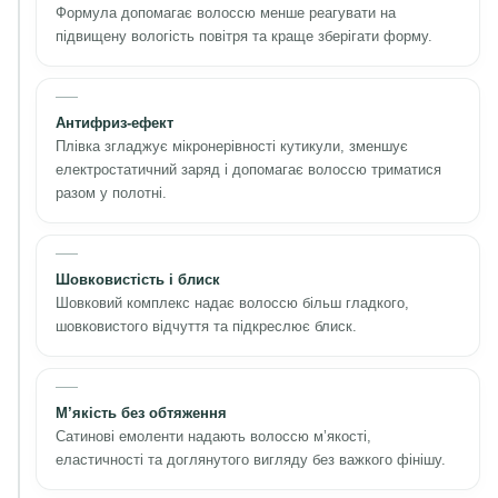
Формула допомагає волоссю менше реагувати на
підвищену вологість повітря та краще зберігати форму.
Антифриз-ефект
Плівка згладжує мікронерівності кутикули, зменшує
електростатичний заряд і допомагає волоссю триматися
разом у полотні.
Шовковистість і блиск
Шовковий комплекс надає волоссю більш гладкого,
шовковистого відчуття та підкреслює блиск.
М’якість без обтяження
Сатинові емоленти надають волоссю м’якості,
еластичності та доглянутого вигляду без важкого фінішу.