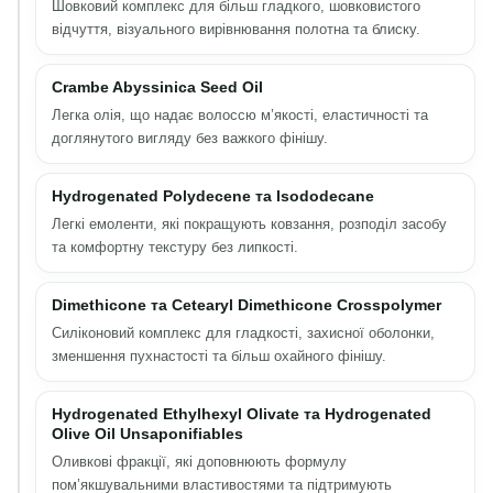
Шовковий комплекс для більш гладкого, шовковистого
відчуття, візуального вирівнювання полотна та блиску.
Crambe Abyssinica Seed Oil
Легка олія, що надає волоссю м’якості, еластичності та
доглянутого вигляду без важкого фінішу.
Hydrogenated Polydecene та Isododecane
Легкі емоленти, які покращують ковзання, розподіл засобу
та комфортну текстуру без липкості.
Dimethicone та Cetearyl Dimethicone Crosspolymer
Силіконовий комплекс для гладкості, захисної оболонки,
зменшення пухнастості та більш охайного фінішу.
Hydrogenated Ethylhexyl Olivate та Hydrogenated
Olive Oil Unsaponifiables
Оливкові фракції, які доповнюють формулу
пом’якшувальними властивостями та підтримують