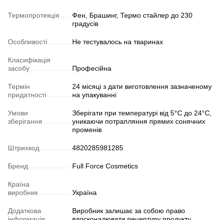
Термопротекція
Фен, Брашинг, Термо стайлер до 230
градусів
Особливості
Не тестувалось на тваринах
Класифікація
засобу
Професійна
Термін
24 місяці з дати виготовлення зазначеному
придатності
на упакуванні
Умови
Зберігати при температурі від 5°C до 24°C,
зберігання
уникаючи потрапляння прямих сонячних
променів
Штрихкод
4820285981285
Бренд
Full Force Cosmetics
Країна
виробник
Україна
Додаткова
Виробник залишає за собою право
інформація
вдосконалювати рецептуру продукту,