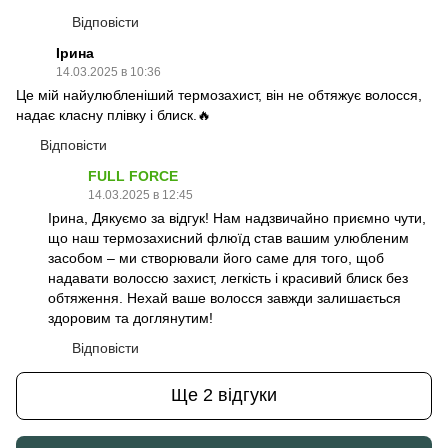
Відповісти
Ірина
14.03.2025 в 10:36
Це мій найулюбленіший термозахист, він не обтяжує волосся,
надає класну плівку і блиск.🔥
Відповісти
FULL FORCE
14.03.2025 в 12:45
Ірина, Дякуємо за відгук! Нам надзвичайно приємно чути,
що наш термозахисний флюїд став вашим улюбленим
засобом – ми створювали його саме для того, щоб
надавати волоссю захист, легкість і красивий блиск без
обтяження. Нехай ваше волосся завжди залишається
здоровим та доглянутим!
Відповісти
Ще 2 відгуки