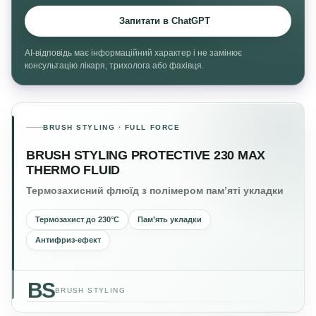
Запитати в ChatGPT
AI-відповідь має інформаційний характер і не замінює
консультацію лікаря, трихолога або фахівця.
BRUSH STYLING · FULL FORCE
BRUSH STYLING PROTECTIVE 230 MAX
THERMO FLUID
Термозахисний флюїд з полімером пам’яті укладки
Термозахист до 230°C
Пам’ять укладки
Антифриз-ефект
BS
BRUSH STYLING