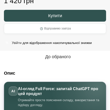
1 420 грн
Купити
Відправимо завтра
Увійти
для відображення накопичувальної знижки
%
До обраного
Опис
AI-огляд Full Force: запитай ChatGPT про
AI
цей продукт
Отримайте просте пояснення складу, використання та
підбору догляду.