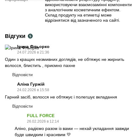
використовуючи взаємозамінні компоненти
з аналогічним косметичним ефектом.
Склад продукту на етикетці може
відрізнятися від зазначеного на сайті.
Відгуки
5
Ірина Фльорко
24.07.2026 в 21:36
Один з кращих незмивних доглядів, не обтяжує не жирнить
волосся, блистить , приємно пахне
Відповісти
Аліна Гуржій
24.02.2026 в 15:58
Гарний засіб, волосся не обтяжує і полегшує вкладання
Відповісти
FULL FORCE
26.02.2026 в 12:14
Аліно, радіємо разом із вами — нехай укладання завжди
буде швидким і красивим 💛