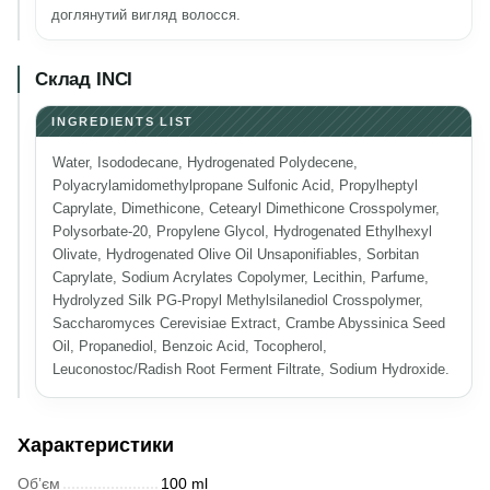
доглянутий вигляд волосся.
Склад INCI
INGREDIENTS LIST
Water, Isododecane, Hydrogenated Polydecene,
Polyacrylamidomethylpropane Sulfonic Acid, Propylheptyl
Caprylate, Dimethicone, Cetearyl Dimethicone Crosspolymer,
Polysorbate-20, Propylene Glycol, Hydrogenated Ethylhexyl
Olivate, Hydrogenated Olive Oil Unsaponifiables, Sorbitan
Caprylate, Sodium Acrylates Copolymer, Lecithin, Parfume,
Hydrolyzed Silk PG-Propyl Methylsilanediol Crosspolymer,
Saccharomyces Cerevisiae Extract, Crambe Abyssinica Seed
Oil, Propanediol, Benzoic Acid, Tocopherol,
Leuconostoc/Radish Root Ferment Filtrate, Sodium Hydroxide.
Характеристики
Обʼєм
100 ml