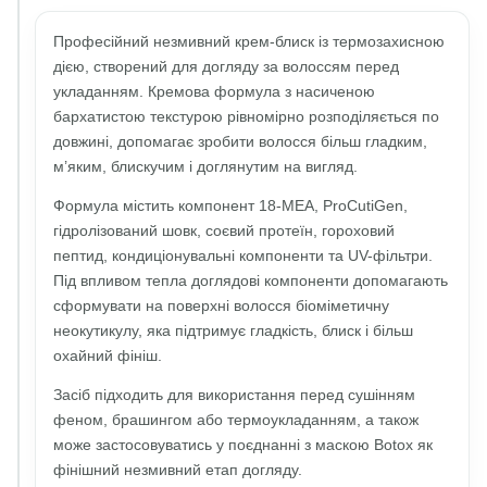
Професійний незмивний крем-блиск із термозахисною
дією, створений для догляду за волоссям перед
укладанням. Кремова формула з насиченою
бархатистою текстурою рівномірно розподіляється по
довжині, допомагає зробити волосся більш гладким,
м’яким, блискучим і доглянутим на вигляд.
Формула містить компонент 18-MEA, ProCutiGen,
гідролізований шовк, соєвий протеїн, гороховий
пептид, кондиціонувальні компоненти та UV-фільтри.
Під впливом тепла доглядові компоненти допомагають
сформувати на поверхні волосся біоміметичну
неокутикулу, яка підтримує гладкість, блиск і більш
охайний фініш.
Засіб підходить для використання перед сушінням
феном, брашингом або термоукладанням, а також
може застосовуватись у поєднанні з маскою Botox як
фінішний незмивний етап догляду.