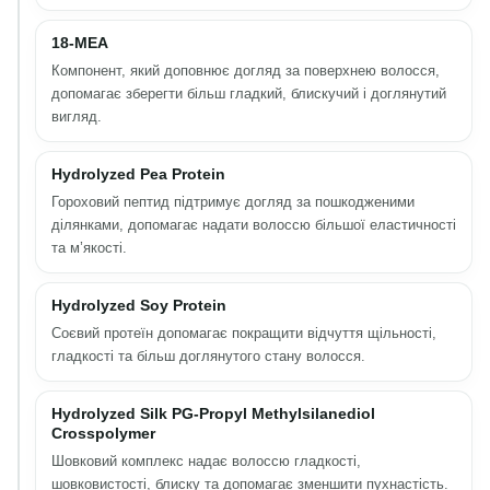
18-MEA
Компонент, який доповнює догляд за поверхнею волосся,
допомагає зберегти більш гладкий, блискучий і доглянутий
вигляд.
Hydrolyzed Pea Protein
Гороховий пептид підтримує догляд за пошкодженими
ділянками, допомагає надати волоссю більшої еластичності
та м’якості.
Hydrolyzed Soy Protein
Соєвий протеїн допомагає покращити відчуття щільності,
гладкості та більш доглянутого стану волосся.
Hydrolyzed Silk PG-Propyl Methylsilanediol
Crosspolymer
Шовковий комплекс надає волоссю гладкості,
шовковистості, блиску та допомагає зменшити пухнастість.