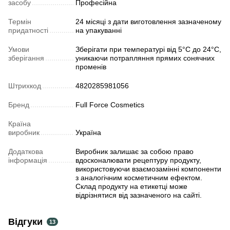
засобу
Професійна
Термін
24 місяці з дати виготовлення зазначеному
придатності
на упакуванні
Умови
Зберігати при температурі від 5°C до 24°C,
зберігання
уникаючи потрапляння прямих сонячних
променів
Штрихкод
4820285981056
Бренд
Full Force Cosmetics
Країна
виробник
Україна
Додаткова
Виробник залишає за собою право
інформація
вдосконалювати рецептуру продукту,
використовуючи взаємозамінні компоненти
з аналогічним косметичним ефектом.
Склад продукту на етикетці може
відрізнятися від зазначеного на сайті.
Відгуки
13