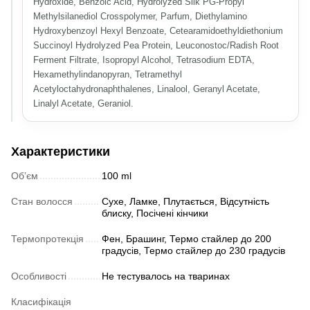
Hydroxide, Benzoic Acid, Hydrolyzed Silk PG-Propyl
Methylsilanediol Crosspolymer, Parfum, Diethylamino
Hydroxybenzoyl Hexyl Benzoate, Cetearamidoethyldiethonium
Succinoyl Hydrolyzed Pea Protein, Leuconostoc/Radish Root
Ferment Filtrate, Isopropyl Alcohol, Tetrasodium EDTA,
Hexamethylindanopyran, Tetramethyl
Acetyloctahydronaphthalenes, Linalool, Geranyl Acetate,
Linalyl Acetate, Geraniol.
Характеристики
Обʼєм
100 ml
Стан волосся
Сухе, Ламке, Плутається, Відсутність
блиску, Посічені кінчики
Термопротекція
Фен, Брашинг, Термо стайлер до 200
градусів, Термо стайлер до 230 градусів
Особливості
Не тестувалось на тваринах
Класифікація