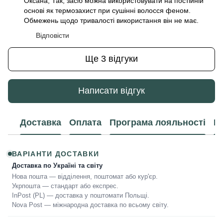
Оксана, Так, засіб можна використовувати на постійній
основі як термозахист при сушінні волосся феном.
Обмежень щодо тривалості використання він не має.
Відповісти
Ще 3 відгуки
Написати відгук
Доставка
Оплата
Програма лояльності
К
ВАРІАНТИ ДОСТАВКИ
Доставка по Україні та світу
Нова пошта — відділення, поштомат або кур'єр.
Укрпошта — стандарт або експрес.
InPost (PL) — доставка у поштомати Польщі.
Nova Post — міжнародна доставка по всьому світу.