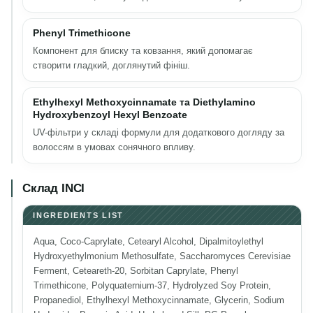
Phenyl Trimethicone
Компонент для блиску та ковзання, який допомагає
створити гладкий, доглянутий фініш.
Ethylhexyl Methoxycinnamate та Diethylamino
Hydroxybenzoyl Hexyl Benzoate
UV-фільтри у складі формули для додаткового догляду за
волоссям в умовах сонячного впливу.
Склад INCI
INGREDIENTS LIST
Aqua, Coco-Caprylate, Cetearyl Alcohol, Dipalmitoylethyl
Hydroxyethylmonium Methosulfate, Saccharomyces Cerevisiae
Ferment, Ceteareth-20, Sorbitan Caprylate, Phenyl
Trimethicone, Polyquaternium-37, Hydrolyzed Soy Protein,
Propanediol, Ethylhexyl Methoxycinnamate, Glycerin, Sodium