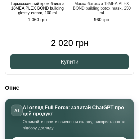
Термозахисний крем-блиск з
Маска ботокс з 18MEA PLEX
18MEA PLEX BOND building
BOND building botox mask, 250
glossy cream, 100 ml
ml
1 060 грн
960 грн
2 020 грн
Купити
Опис
AI-огляд Full Force: запитай ChatGPT про
AI
цей продукт
Отримайте просте пояснення складу, використання та
підбору догляду.