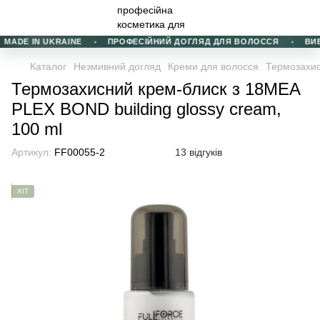
ADE IN UKRAINE
ПРОФЕСІЙНИЙ ДОГЛЯД ДЛЯ ВОЛОССЯ
ВИБІР
Каталог
Незмивний догляд
Креми для волосся
Термозахис
Термозахисний крем-блиск з 18MEA
PLEX BOND building glossy cream,
100 ml
Артикул:
FF00055-2
13 відгуків
ХІТ