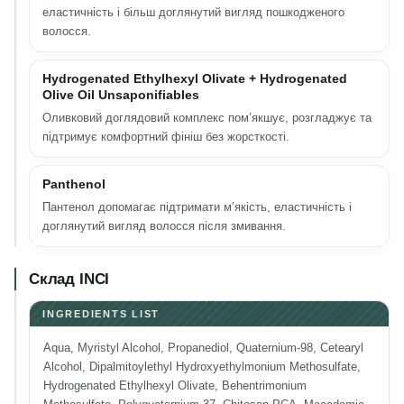
еластичність і більш доглянутий вигляд пошкодженого
волосся.
Hydrogenated Ethylhexyl Olivate + Hydrogenated
Olive Oil Unsaponifiables
Оливковий доглядовий комплекс пом’якшує, розгладжує та
підтримує комфортний фініш без жорсткості.
Panthenol
Пантенол допомагає підтримати м’якість, еластичність і
доглянутий вигляд волосся після змивання.
Склад INCI
INGREDIENTS LIST
Aqua, Myristyl Alcohol, Propanediol, Quaternium-98, Cetearyl
Alcohol, Dipalmitoylethyl Hydroxyethylmonium Methosulfate,
Hydrogenated Ethylhexyl Olivate, Behentrimonium