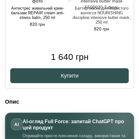
Антистрес живильний крем-
Баттер-маска для пористого
бальзам REPAIR cream anti-
волосся NOURISHING
stress balm, 250 ml
discipline intensive butter mask,
250 ml
820 грн
820 грн
1 640 грн
Купити
Опис
AI-огляд Full Force: запитай ChatGPT про
AI
цей продукт
Отримайте просте пояснення складу, використання та