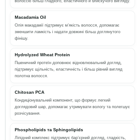
волоссю більш гладкого, еластичного й блискучого вигляду.
Macadamia Oil
Олія макадамії підтримує м’якість волосся, допомагає
зменшити ламкість і надати довжині більш доглянутого
фінішу.
Hydrolyzed Wheat Protein
Пшеничний протеїн доповнює відновлювальний догляд,
підтримує щільність, еластичність і більш рівний вигляд
полотна волосся.
Chitosan PCA
Кондиціонувальний компонент, що формує легкий
доглядовий шар, допомагає утримувати вологу та полегшує
розчісування.
Phospholipids та Sphingolipids
Ліпідний комплекс підтримує бар’єрний догляд, гладкість,