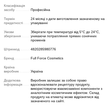
Класифікація
засобу
Професійна
Термін
24 місяці з дати виготовлення зазначеному на
придатності
упакуванні
Умови
Зберігати при температурі від 5°C до 24°C,
зберігання
уникаючи потрапляння прямих сонячних
променів
Штрихкод
4820285980776
Бренд
Full Force Cosmetics
Країна
виробник
Україна
Додаткова
Виробник залишає за собою право
інформація
вдосконалювати рецептуру продукту,
використовуючи взаємозамінні компоненти з
аналогічним косметичним ефектом. Склад
продукту на етикетці може відрізнятися від
зазначеного на сайті.