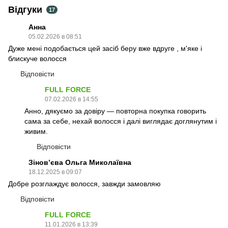
Відгуки
17
Анна
05.02.2026 в 08:51
Дуже мені подобається цей засіб беру вже вдруге , м'яке і
блискуче волосся
Відповісти
FULL FORCE
07.02.2026 в 14:55
Анно, дякуємо за довіру — повторна покупка говорить
сама за себе, нехай волосся і далі виглядає доглянутим і
живим.
Відповісти
Зіновʼєва Ольга Миколаївна
18.12.2025 в 09:07
Добре розглаждує волосся, завжди замовляю
Відповісти
FULL FORCE
11.01.2026 в 13:39