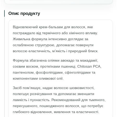
Опис продукту
Відновлюючий крем-бальзам для волосся, яке
постраждало від термічного або хімічного впливу.
Живильна формула інтенсивно доглядає за
ослабленою структурою, допомагає повернути
волоссю еластичність, м’якість і природний блиск.
Формула збагачена оліями авокадо та макадамії,
соєвим воском, протеїнами пшениці, Chitosan PCA,
пантенолом, фосфоліпідами, сфінголіпідами та
компонентами оливкової олії.
Засіб пом’якшує, надає волоссю шовковистості,
полегшує розчісування та допомагає зменшити
ламкість і пухнастість. Рекомендований для тьмяного,
пересушеного, пошкодженого волосся, що потребує
глибокого відновлення, живлення та еластичності.