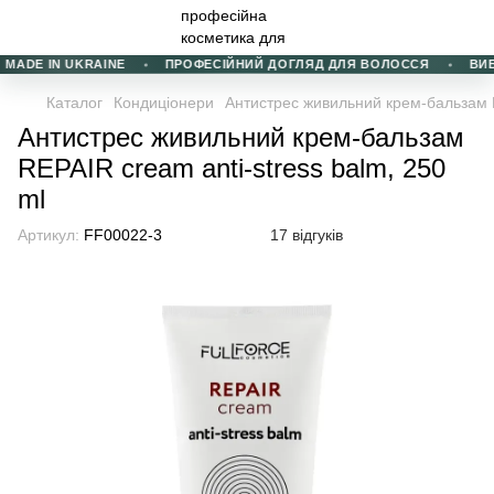
ADE IN UKRAINE
ПРОФЕСІЙНИЙ ДОГЛЯД ДЛЯ ВОЛОССЯ
ВИБІР
Каталог
Кондиціонери
Антистрес живильний крем-бальзам R
Антистрес живильний крем-бальзам
REPAIR cream anti-stress balm, 250
ml
Артикул:
FF00022-3
17 відгуків