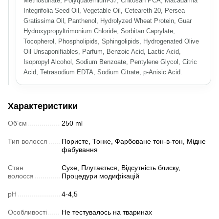
Methosulfate, Polyquaternium-37, Chitosan PCA, Macadamia
Integrifolia Seed Oil, Vegetable Oil, Ceteareth-20, Persea
Gratissima Oil, Panthenol, Hydrolyzed Wheat Protein, Guar
Hydroxypropyltrimonium Chloride, Sorbitan Caprylate,
Tocopherol, Phospholipids, Sphingolipids, Hydrogenated Olive
Oil Unsaponifiables, Parfum, Benzoic Acid, Lactic Acid,
Isopropyl Alcohol, Sodium Benzoate, Pentylene Glycol, Citric
Acid, Tetrasodium EDTA, Sodium Citrate, p-Anisic Acid.
Характеристики
Обʼєм
250 ml
Тип волосся
Пористе, Тонке, Фарбоване тон-в-тон, Мідне
фабування
Стан
Сухе, Плутається, Відсутність блиску,
волосся
Процедури модифікацій
pH
4-4,5
Особливості
Не тестувалось на тваринах