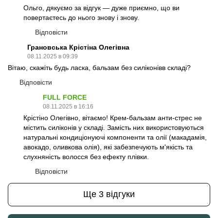
Ольго, дякуємо за відгук — дуже приємно, що ви
повертаєтесь до нього знову і знову.
Відповісти
Грановська Крістіна Олегівна
08.11.2025 в 09:39
Вітаю, скажіть будь ласка, бальзам без силіконівв складі?
Відповісти
FULL FORCE
08.11.2025 в 16:16
Крістіно Олегівно, вітаємо! Крем-бальзам анти-стрес не
містить силіконів у складі. Замість них використовуються
натуральні кондиціонуючі компоненти та олії (макадамія,
авокадо, оливкова олія), які забезпечують м'якість та
слухняність волосся без ефекту плівки.
Відповісти
Ще 3 відгуки