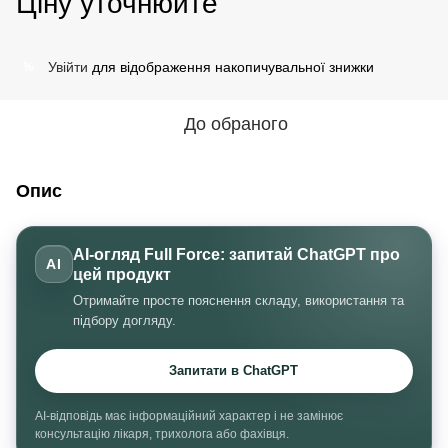
Ціну уточнюйте
Увійти
для відображення накопичувальної знижки
%
До обраного
Опис
AI-огляд Full Force: запитай ChatGPT про
AI
цей продукт
Отримайте просте пояснення складу, використання та
підбору догляду.
Запитати в ChatGPT
AI-відповідь має інформаційний характер і не замінює
консультацію лікаря, трихолога або фахівця.