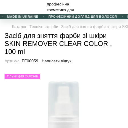
MADE IN UKRAINE
ПРОФЕСІЙНИЙ ДОГЛЯД ДЛЯ ВОЛОССЯ
В
Каталог
Технічні засоби
Засіб для зняття фарби зі шкіри
Засіб для зняття фарби зі шкіри
SKIN REMOVER CLEAR COLOR ,
100 ml
Артикул:
FF00059
Написати відгук
ТІЛЬКИ ДЛЯ САЛОНІВ