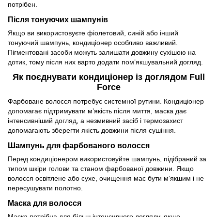
потрібен.
Після тонуючих шампунів
Якщо ви використовуєте фіолетовий, синій або інший
тонуючий шампунь, кондиціонер особливо важливий.
Пігментовані засоби можуть залишати довжину сухішою на
дотик, тому після них варто додати пом’якшувальний догляд.
Як поєднувати кондиціонер із доглядом Full
Force
Фарбоване волосся потребує системної рутини. Кондиціонер
допомагає підтримувати м’якість після миття, маска дає
інтенсивніший догляд, а незмивний засіб і термозахист
допомагають зберегти якість довжини після сушіння.
Шампунь для фарбованого волосся
Перед кондиціонером використовуйте шампунь, підібраний за
типом шкіри голови та станом фарбованої довжини. Якщо
волосся освітлене або сухе, очищення має бути м’якшим і не
пересушувати полотно.
Маска для волосся
Маска потрібна для більш інтенсивного догляду, якщо