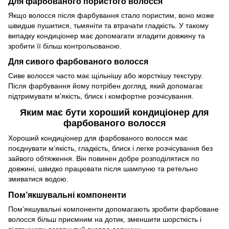
Для фарбованого пористого волосся
Якщо волосся після фарбування стало пористим, воно може
швидше пушитися, тьмяніти та втрачати гладкість. У такому
випадку кондиціонер має допомагати згладити довжину та
зробити її більш контрольованою.
Для сивого фарбованого волосся
Сиве волосся часто має щільнішу або жорсткішу текстуру.
Після фарбування йому потрібен догляд, який допомагає
підтримувати м’якість, блиск і комфортне розчісування.
Яким має бути хороший кондиціонер для
фарбованого волосся
Хороший кондиціонер для фарбованого волосся має
поєднувати м’якість, гладкість, блиск і легке розчісування без
зайвого обтяження. Він повинен добре розподілятися по
довжині, швидко працювати після шампуню та ретельно
змиватися водою.
Пом’якшувальні компоненти
Пом’якшувальні компоненти допомагають зробити фарбоване
волосся більш приємним на дотик, зменшити шорсткість і