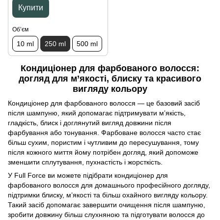
Купити
Обʼєм
10 ml
250 ml
500 ml
Кондиціонер для фарбованого волосся:
догляд для м’якості, блиску та красивого
вигляду кольору
Кондиціонер для фарбованого волосся — це базовий засіб
після шампуню, який допомагає підтримувати м’якість,
гладкість, блиск і доглянутий вигляд довжини після
фарбування або тонування. Фарбоване волосся часто стає
більш сухим, пористим і чутливим до пересушування, тому
після кожного миття йому потрібен догляд, який допоможе
зменшити сплутування, пухнастість і жорсткість.
У Full Force ви можете підібрати кондиціонер для
фарбованого волосся для домашнього професійного догляду,
підтримки блиску, м’якості та більш охайного вигляду кольору.
Такий засіб допомагає завершити очищення після шампуню,
зробити довжину більш слухняною та підготувати волосся до