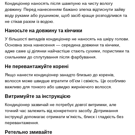
Кондиціонер наносять після шампуню на чисту вологу
довжину. Перед нанесенням бажано злегка відтиснути зайву
воду руками або рушником, щоб засіб краще розподілився та
не стікав разом із водою.
Наносьте на довжину та кінчики
У більшості випадків кондиціонер не наносять на шкіру голови.
Основна зона нанесення — середина довжини та кінчики,
адже саме ці ділянки найчастіше стають сухими, пористими та
схильними до сплутування після фарбування.
Не перевантажуйте корені
Якщо нанести кондиціонер занадто близько до коренів,
волосся може швидше втратити об’єм і свіжість. Це особливо
важливо для тонкого або швидко жирніючого волосся.
Витримуйте за інструкцією
Кондиціонер зазвичай не потребує довгої витримки, але
точний час залежить від конкретного засобу. Дотримання
інструкції допомагає отримати м’якість, блиск і гладкість без
перевантаження.
Ретельно змивайте