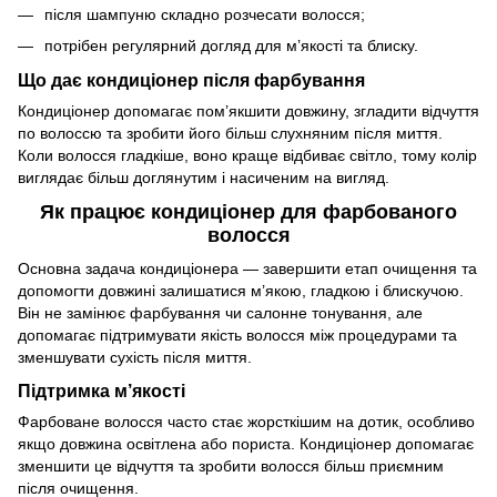
після шампуню складно розчесати волосся;
потрібен регулярний догляд для м’якості та блиску.
Що дає кондиціонер після фарбування
Кондиціонер допомагає пом’якшити довжину, згладити відчуття
по волоссю та зробити його більш слухняним після миття.
Коли волосся гладкіше, воно краще відбиває світло, тому колір
виглядає більш доглянутим і насиченим на вигляд.
Як працює кондиціонер для фарбованого
волосся
Основна задача кондиціонера — завершити етап очищення та
допомогти довжині залишатися м’якою, гладкою і блискучою.
Він не замінює фарбування чи салонне тонування, але
допомагає підтримувати якість волосся між процедурами та
зменшувати сухість після миття.
Підтримка м’якості
Фарбоване волосся часто стає жорсткішим на дотик, особливо
якщо довжина освітлена або пориста. Кондиціонер допомагає
зменшити це відчуття та зробити волосся більш приємним
після очищення.