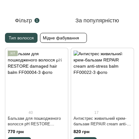
Фільтр
За популярністю
1
Тип волосся
Мідне фабування
ХІТ
40
17
Бальзам для пошкодженого
Антистрес живильний крем-
волосся pH RESTORE
бальзам REPAIR cream anti-
damaged hair balm, 250 ml
stress balm, 250 ml
770 грн
820 грн