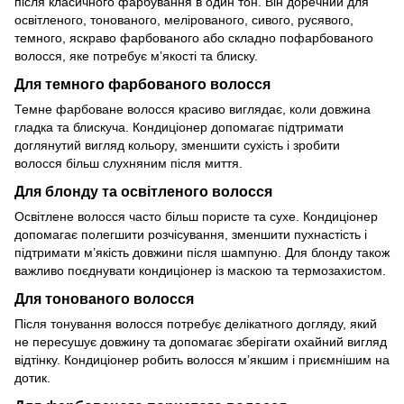
після класичного фарбування в один тон. Він доречний для
освітленого, тонованого, мелірованого, сивого, русявого,
темного, яскраво фарбованого або складно пофарбованого
волосся, яке потребує м’якості та блиску.
Для темного фарбованого волосся
Темне фарбоване волосся красиво виглядає, коли довжина
гладка та блискуча. Кондиціонер допомагає підтримати
доглянутий вигляд кольору, зменшити сухість і зробити
волосся більш слухняним після миття.
Для блонду та освітленого волосся
Освітлене волосся часто більш пористе та сухе. Кондиціонер
допомагає полегшити розчісування, зменшити пухнастість і
підтримати м’якість довжини після шампуню. Для блонду також
важливо поєднувати кондиціонер із маскою та термозахистом.
Для тонованого волосся
Після тонування волосся потребує делікатного догляду, який
не пересушує довжину та допомагає зберігати охайний вигляд
відтінку. Кондиціонер робить волосся м’якшим і приємнішим на
дотик.