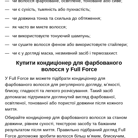
чи волосся фарбоване, освітлене, тоноване або сиве;
чи є сухість, тьмяність або пухнастість;
чи довжина тонка та схильна до обтяження;
як часто ви миєте волосся;
чи використовуєте тонуючий шампунь;
чи сушите волосся феном або використовуєте стайлери;
чи є у догляді маска, незмивний засіб і термозахист.
Купити кондиціонер для фарбованого
волосся у Full Force
У Full Force ви можете підібрати кондиціонер для
фарбованого волосся для регулярного догляду, м’якості,
блиску, гладкості та легкого розчісування. Такий засіб
допомагає підтримати доглянутий вигляд фарбованої,
освітленої, тонованої або пористої довжини після кожного
миття.
Обирайте кондиціонер для фарбованого волосся за станом
довжини, рівнем сухості, текстурою засобу та бажаним
результатом після миття. Правильно підібраний догляд Full
Force допоможе зробити волосся більш м’яким, блискучим,