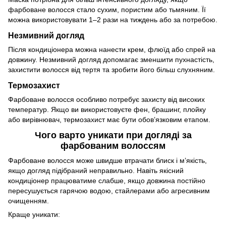
фарбоване волосся стало сухим, пористим або тьмяним. Її
можна використовувати 1–2 рази на тиждень або за потребою.
Незмивний догляд
Після кондиціонера можна нанести крем, флюїд або спрей на
довжину. Незмивний догляд допомагає зменшити пухнастість,
захистити волосся від тертя та зробити його більш слухняним.
Термозахист
Фарбоване волосся особливо потребує захисту від високих
температур. Якщо ви використовуєте фен, брашинг, плойку
або вирівнювач, термозахист має бути обов’язковим етапом.
Чого варто уникати при догляді за
фарбованим волоссям
Фарбоване волосся може швидше втрачати блиск і м’якість,
якщо догляд підібраний неправильно. Навіть якісний
кондиціонер працюватиме слабше, якщо довжина постійно
пересушується гарячою водою, стайлерами або агресивним
очищенням.
Краще уникати: