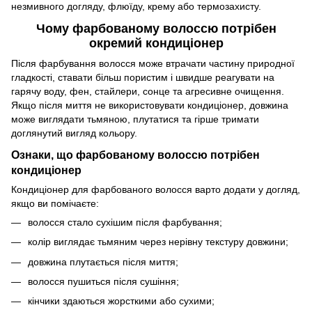
незмивного догляду, флюїду, крему або термозахисту.
Чому фарбованому волоссю потрібен
окремий кондиціонер
Після фарбування волосся може втрачати частину природної
гладкості, ставати більш пористим і швидше реагувати на
гарячу воду, фен, стайлери, сонце та агресивне очищення.
Якщо після миття не використовувати кондиціонер, довжина
може виглядати тьмяною, плутатися та гірше тримати
доглянутий вигляд кольору.
Ознаки, що фарбованому волоссю потрібен
кондиціонер
Кондиціонер для фарбованого волосся варто додати у догляд,
якщо ви помічаєте:
волосся стало сухішим після фарбування;
колір виглядає тьмяним через нерівну текстуру довжини;
довжина плутається після миття;
волосся пушиться після сушіння;
кінчики здаються жорсткими або сухими;