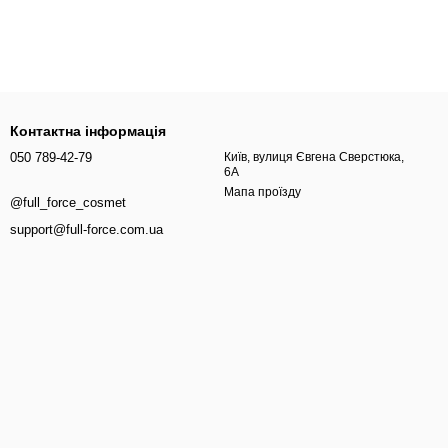
 кондиціонер
ня та механічного пошкодження. Якщо довжина не отримує
допомагає згладити відчуття по довжині, зробити волосся
Контактна інформація
050 789-42-79
Київ, вулиця Євгена Сверстюка,
6А
Мапа проїзду
@full_force_cosmet
support@full-force.com.ua