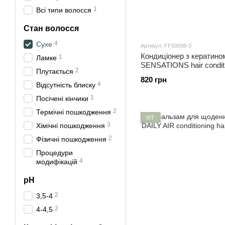
1
Всі типи волосся
Стан волосся
4
Сухе
Артикул: FF00098-3
Кондиціонер з кератином
1
Ламке
SENSATIONS hair conditi
2
Плутається
820 грн
4
Відсутність блиску
1
Посічені кінчики
2
Термічні пошкодження
ХІТ
3
Хімічні пошкодження
2
Фізичні пошкодження
Процедури
4
модифікацій
pH
2
3,5-4
2
4-4,5