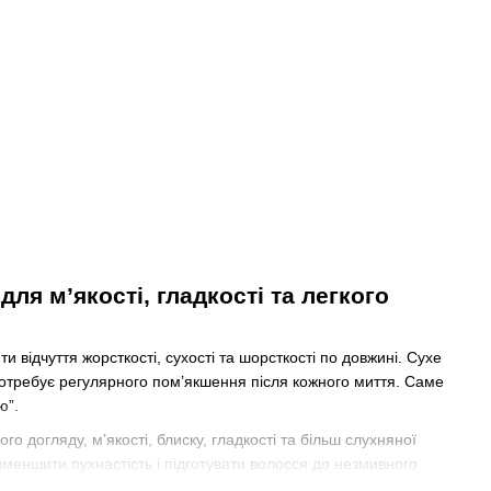
ля м’якості, гладкості та легкого
відчуття жорсткості, сухості та шорсткості по довжині. Сухе
потребує регулярного пом’якшення після кожного миття. Саме
ю”.
о догляду, м’якості, блиску, гладкості та більш слухняної
меншити пухнастість і підготувати волосся до незмивного