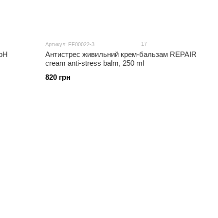
17
Артикул: FF00022-3
pH
Антистрес живильний крем-бальзам REPAIR
cream anti-stress balm, 250 ml
820 грн