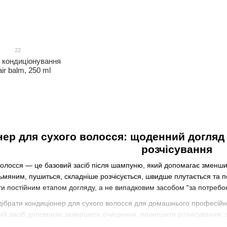
22
 кондиціонування
ir balm, 250 ml
ер для сухого волосся: щоденний догляд д
розчісування
олосся — це базовий засіб після шампуню, який допомагає зменшити 
тьмяним, пушиться, складніше розчісується, швидше плутається та 
ти постійним етапом догляду, а не випадковим засобом “за потребо
ідібрати кондиціонер для сухого волосся для домашнього професійног
ий засіб допомагає завершити очищення, полегшити розчісування, з
бо термозахисту.