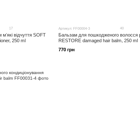
17
40
Артикул: FF00004-3
 мʼякі відчуття SOFT
Бальзам для пошкодженого волосся 
oner, 250 ml
RESTORE damaged hair balm, 250 ml
770 грн