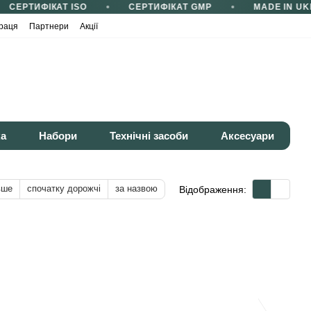
СЕРТИФІКАТ ISO
СЕРТИФІКАТ GMP
MADE IN UKR
раця
Партнери
Акції
ка
Набори
Технічні засоби
Аксесуари
вше
спочатку дорожчі
за назвою
Відображення: