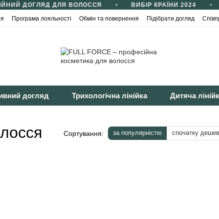
ЙНИЙ ДОГЛЯД ДЛЯ ВОЛОССЯ
ВИБІР КРАЇНИ 2024
ія
Програма лояльності
Обмін та повернення
Підібрати догляд
Співп
йності
Публічна оферта
ивний догляд
Трихологічна лінійка
Дитяча ліній
олосся
за популярністю
спочатку деше
Сортування: