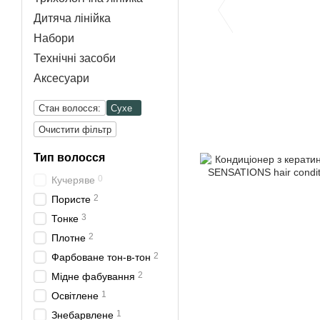
Дитяча лінійка
Набори
Технічні засоби
Аксесуари
Стан волосся:
Сухе
Очистити фільтр
Тип волосся
0
Кучеряве
2
Пористе
3
Тонке
2
Плотне
2
Фарбоване тон-в-тон
2
Мідне фабування
1
Освітлене
1
Знебарвлене