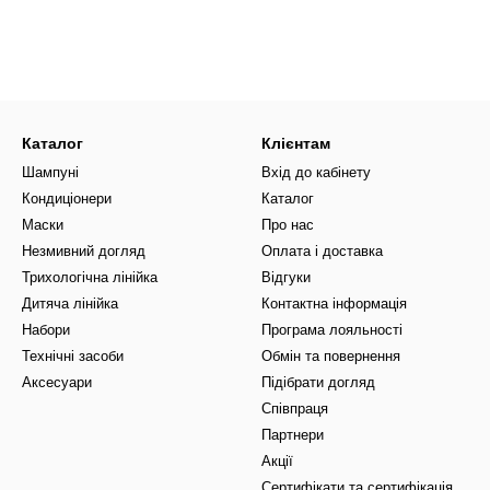
Чому сухому волоссю потрібен
хе волосся може ставати ще більш вразливим до тертя, сплутуван
виглядати жорсткою, неслухняною та менш блискучою. Кондиціонер 
 і зменшити дискомфорт під час розчісування.
Каталог
Клієнтам
потрібен кондиціонер для сухого волосся
Шампуні
Вхід до кабінету
олосся варто додати у догляд, якщо ви помічаєте:
Кондиціонери
Каталог
сля миття;
Маски
Про нас
Незмивний догляд
Оплата і доставка
риродного блиску;
Трихологічна лінійка
Відгуки
іння;
Дитяча лінійка
Контактна інформація
під час розчісування;
Набори
Програма лояльності
ть на вигляд;
Технічні засоби
Обмін та повернення
Аксесуари
Підібрати догляд
бування або освітлення;
Співпраця
 та маски раз на тиждень недостатньо.
Партнери
різняється від маски
Акції
Сертифікати та сертифікація