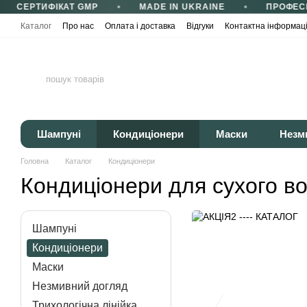
СЕРТИФІКАТ GMP
MADE IN UKRAINE
ПРОФЕСІ
Перейти до основного контенту
Каталог
Про нас
Оплата і доставка
Відгуки
Контактна інформац
Сертифікати та сертифікація
Корисні статті
Політика конфіденці
Шампуні
Кондиціонери
Маски
Незм
Головна
Каталог
Кондиціонери
Кондиціонери для сухого в
Шампуні
Кондиціонери
Маски
Незмивний догляд
Трихологічна лінійка