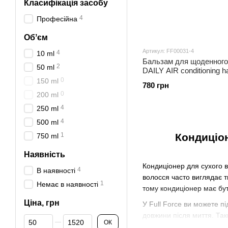
Класифікація засобу
4
Професійна
Обʼєм
Артикул: FF00031-4
4
10 ml
Бальзам для щоденного
2
50 ml
DAILY AIR conditioning ha
0
150 ml
780 грн
0
200 ml
4
250 ml
4
500 ml
1
Кондиціон
750 ml
Наявність
Кондиціонер для сухого в
4
В наявності
волосся часто виглядає 
1
Немає в наявності
тому кондиціонер має бу
Ціна, грн
У Full Force ви можете п
довжини після миття. Так
Від Ціна, грн
До Ціна, грн
ОК
догляду, флюїду, крему а