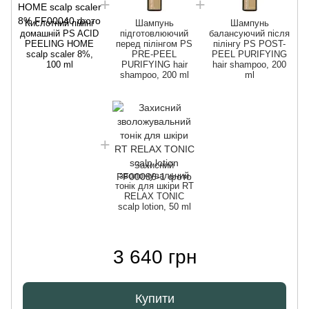
Кислотний пілінг
Шампунь
Шампунь
домашній PS ACID
підготовлюючий
балансуючий після
PEELING HOME
перед пілінгом PS
пілінгу PS POST-
scalp scaler 8%,
PRE-PEEL
PEEL PURIFYING
100 ml
PURIFYING hair
hair shampoo, 200
shampoo, 200 ml
ml
Захисний
зволожувальний
тонік для шкіри RT
RELAX TONIC
scalp lotion, 50 ml
3 640 грн
Купити