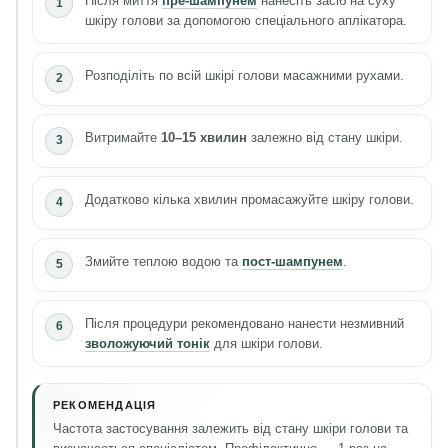
Після миття
пре-шампунем
нанесіть засіб на суху
шкіру голови за допомогою спеціального аплікатора.
Розподіліть по всій шкірі голови масажними рухами.
Витримайте
10–15 хвилин
залежно від стану шкіри.
Додатково кілька хвилин промасажуйте шкіру голови.
Змийте теплою водою та
пост-шампунем
.
Після процедури рекомендовано нанести незмивний
зволожуючий тонік
для шкіри голови.
РЕКОМЕНДАЦІЯ
Частота застосування залежить від стану шкіри голови та