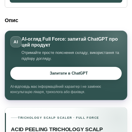
Опис
AI-огляд Full Force: запитай ChatGPT про
AI
цей продукт
Отримайте просте пояснення складу, використання та
підбору догляду.
Запитати в ChatGPT
AI-відповідь має інформаційний характер і не замінює
консультацію лікаря, трихолога або фахівця.
TRICHOLOGY SCALP SCALER · FULL FORCE
ACID PEELING TRICHOLOGY SCALP