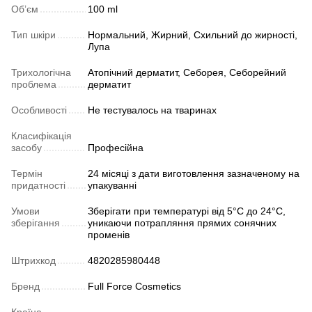
Обʼєм
100 ml
Тип шкіри
Нормальний, Жирний, Схильний до жирності,
Лупа
Трихологічна
Атопічний дерматит, Себорея, Себорейний
проблема
дерматит
Особливості
Не тестувалось на тваринах
Класифікація
засобу
Професійна
Термін
24 місяці з дати виготовлення зазначеному на
придатності
упакуванні
Умови
Зберігати при температурі від 5°C до 24°C,
зберігання
уникаючи потрапляння прямих сонячних
променів
Штрихкод
4820285980448
Бренд
Full Force Cosmetics
Країна