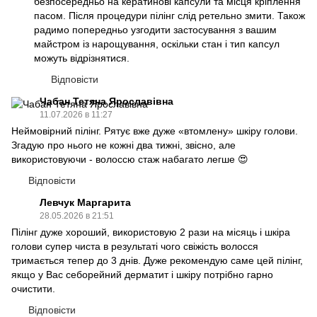
безпосередньо на кератинові капсули та місця кріплення
пасом. Після процедури пілінг слід ретельно змити. Також
радимо попередньо узгодити застосування з вашим
майстром із нарощування, оскільки стан і тип капсул
можуть відрізнятися.
Відповісти
Чабан Тетяна Ярославівна
11.07.2026 в 11:27
Неймовірний пілінг. Рятує вже дуже «втомлену» шкіру голови.
Згадую про нього не кожні два тижні, звісно, але
використовуючи - волоссю стаж набагато легше 😍
Відповісти
Левчук Маргарита
28.05.2026 в 21:51
Пілінг дуже хороший, використовую 2 рази на місяць і шкіра
голови супер чиста в результаті чого свіжість волосся
тримається тепер до 3 днів. Дуже рекомендую саме цей пілінг,
якщо у Вас себорейний дерматит і шкіру потрібно гарно
очистити.
Відповісти