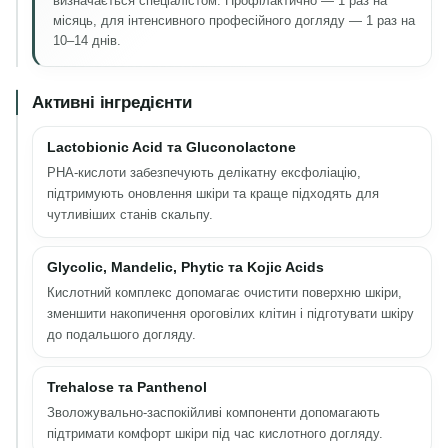
визначається спеціалістом. Профілактично — 1 раз на
місяць, для інтенсивного професійного догляду — 1 раз на
10–14 днів.
Активні інгредієнти
Lactobionic Acid та Gluconolactone
PHA-кислоти забезпечують делікатну ексфоліацію,
підтримують оновлення шкіри та краще підходять для
чутливіших станів скальпу.
Glycolic, Mandelic, Phytic та Kojic Acids
Кислотний комплекс допомагає очистити поверхню шкіри,
зменшити накопичення ороговілих клітин і підготувати шкіру
до подальшого догляду.
Trehalose та Panthenol
Зволожувально-заспокійливі компоненти допомагають
підтримати комфорт шкіри під час кислотного догляду.