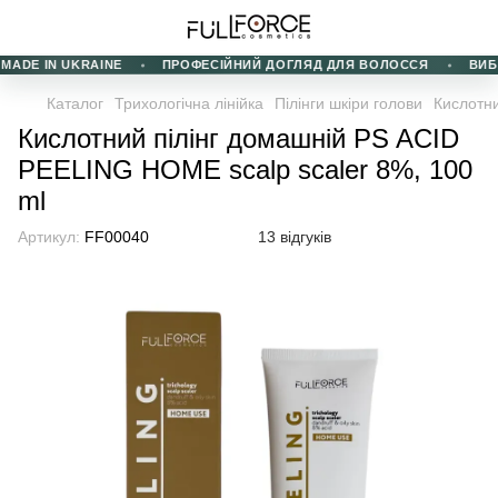
ADE IN UKRAINE
ПРОФЕСІЙНИЙ ДОГЛЯД ДЛЯ ВОЛОССЯ
ВИБІР 
Каталог
Трихологічна лінійка
Пілінги шкіри голови
Кислотни
Кислотний пілінг домашній PS ACID
PEELING HOME scalp scaler 8%, 100
ml
Артикул:
FF00040
13 відгуків