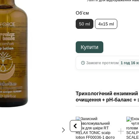
%
Обʼєм
50 ml
4х15 ml
Купити
Замовте протягом
1 год 16 х
Трихологічний ензимний 
очищення + pH-баланс +