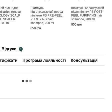
ий пілінг для
Шампунь
Шампунь балансуючий
Захи
ої шкіри голови
підготовлюючий перед
після пілінгу PS POST-
звол
OLOGY SCALP
пілінгом PS PRE-PEEL
PEEL PURIFYING hair
для 
E SCALER
PURIFYING hair
shampoo, 200 ml
TONIC
100 ml
shampoo, 200 ml
ml
850 грн
н
850 грн
1 180
3 
Відгуки
1
тифікати
Програма лояльності
Консультація