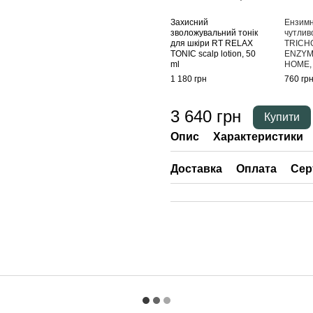
Захисний
Ензимн
зволожувальний тонік
чутлив
для шкіри RT RELAX
TRICH
TONIC scalp lotion, 50
ENZYM
ml
HOME, 
1 180 грн
760 гр
3 640 грн
Купити
Опис
Характеристики
Доставка
Оплата
Сер