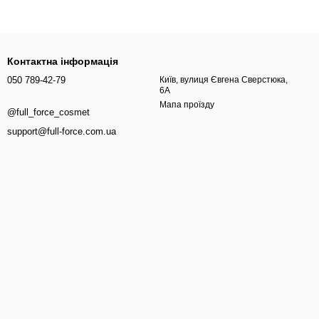
Контактна інформація
050 789-42-79
Київ, вулиця Євгена Сверстюка,
6А
Мапа проїзду
@full_force_cosmet
support@full-force.com.ua