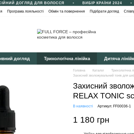
ІЙНИЙ ДОГЛЯД ДЛЯ ВОЛОССЯ
ВИБІР КРАЇНИ 2024
ія
Програма лояльності
Обмін та повернення
Підібрати догляд
Співп
йності
Публічна оферта
ивний догляд
Трихологічна лінійка
Дитяча ліній
Головна
Каталог
Трихологічна л
Захисний зволожувальний тонік для шкі
Захисний зволож
RELAX TONIC scal
В наявності
Артикул: FF00036-1
1 180 грн
Увійти
для відображення нак