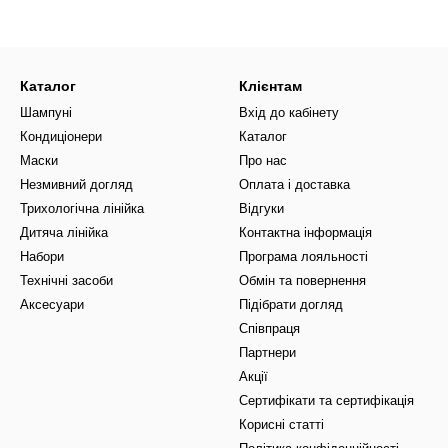
Каталог
Клієнтам
Шампуні
Вхід до кабінету
Кондиціонери
Каталог
Маски
Про нас
Незмивний догляд
Оплата і доставка
Трихологічна лінійка
Відгуки
Дитяча лінійка
Контактна інформація
Набори
Програма лояльності
Технічні засоби
Обмін та повернення
Аксесуари
Підібрати догляд
Співпраця
Партнери
Акції
Сертифікати та сертифікація
Корисні статті