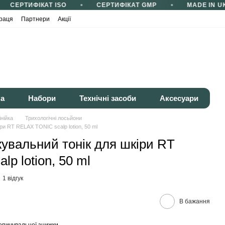
СЕРТИФІКАТ ISO
СЕРТИФІКАТ GMP
MADE IN UK
раця
Партнери
Акції
ка
Набори
Технічні засоби
Аксесуари
інійка
Трихологічні лосьйони
ри RT RELAX TONIC scalp lotion, 50 ml
увальний тонік для шкіри RT
p lotion, 50 ml
1 відгук
В бажання
опичувальної знижки