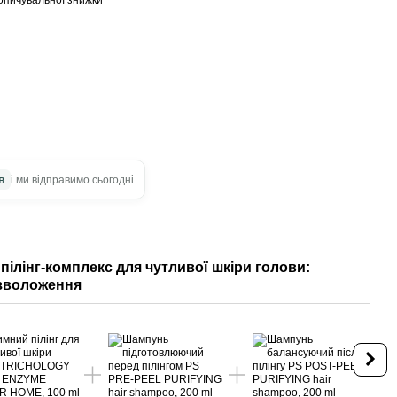
в
і ми відправимо сьогодні
пілінг-комплекс для чутливої шкіри голови:
Три
 зволоження
гол