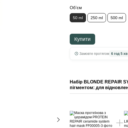
Обʼєм
50 ml
250 ml
500 ml
Купити
Замовте протягом
6 год 5 хв
Набір BLONDE REPAIR SY
пігментом: для відновлен