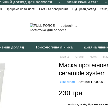
ІЙНИЙ ДОГЛЯД ДЛЯ ВОЛОССЯ
ВИБІР КРАЇНИ 2024
ія
Програма лояльності
Обмін та повернення
Підібрати догляд
Співп
йності
Публічна оферта
ивний догляд
Трихологічна лінійка
Дитяча ліній
Головна
Каталог
Маски
Мас
Маска протеїно
ceramide system 
В наявності
Артикул: FF00005-3
230 грн
Увійти
для відображення нак
%