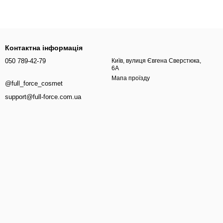
Контактна інформація
050 789-42-79
Київ, вулиця Євгена Сверстюка,
6А
Мапа проїзду
@full_force_cosmet
support@full-force.com.ua