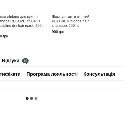
ска ліпідна для сухого
Шампунь анти-жовтий
лосся RECOVERY LIPID
PLATINUM blonde hair
scipline dry hair mask, 250
shampoo, 250 ml
900 грн
0 грн
Відгуки
19
тифікати
Програма лояльності
Консультація