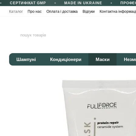
СЕРТИФІКАТ GMP
MADE IN UKRAINE
ПРОФЕС
Перейти до основного контенту
Каталог
Про нас
Оплата і доставка
Відгуки
Контактна інформац
Сертифікати та сертифікація
Корисні статті
Політика конфіденці
Шампуні
Кондиціонери
Маски
Незм