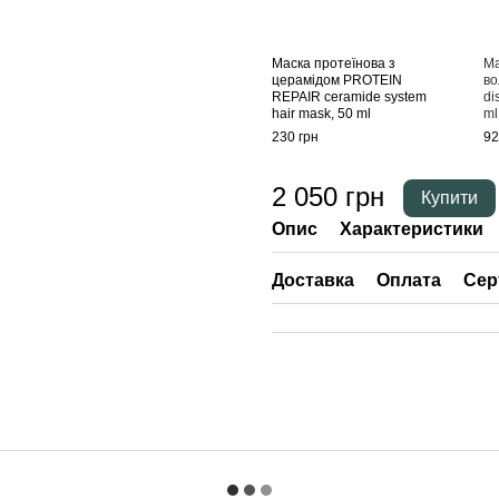
Маска протеїнова з
Ма
церамідом PROTEIN
во
REPAIR ceramide system
di
hair mask, 50 ml
ml
230 грн
92
2 050 грн
Купити
Опис
Характеристики
Доставка
Оплата
Сер