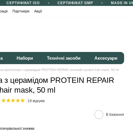
СЕРТИФІКАТ ISO
СЕРТИФІКАТ GMP
MADE IN U
раця
Партнери
Акції
ка
Набори
Технічні засоби
Аксесуари
ка протеїнова з церамідом PROTEIN REPAIR ceramide system hair mask, 50 ml
ва з церамідом PROTEIN REPAIR
hair mask, 50 ml
19 відгуків
В бажання
опичувальної знижки