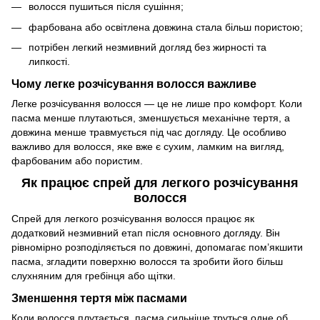
волосся пушиться після сушіння;
фарбована або освітлена довжина стала більш пористою;
потрібен легкий незмивний догляд без жирності та
липкості.
Чому легке розчісування волосся важливе
Легке розчісування волосся — це не лише про комфорт. Коли
пасма менше плутаються, зменшується механічне тертя, а
довжина менше травмується під час догляду. Це особливо
важливо для волосся, яке вже є сухим, ламким на вигляд,
фарбованим або пористим.
Як працює спрей для легкого розчісування
волосся
Спрей для легкого розчісування волосся працює як
додатковий незмивний етап після основного догляду. Він
рівномірно розподіляється по довжині, допомагає пом’якшити
пасма, згладити поверхню волосся та зробити його більш
слухняним для гребінця або щітки.
Зменшення тертя між пасмами
Коли волосся плутається, пасма сильніше труться одне об