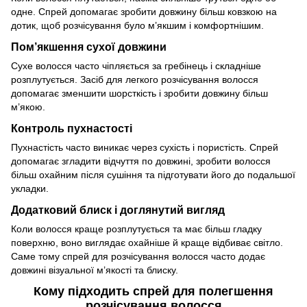
одне. Спрей допомагає зробити довжину більш ковзкою на
дотик, щоб розчісування було м’якшим і комфортнішим.
Пом’якшення сухої довжини
Сухе волосся часто чіпляється за гребінець і складніше
розплутується. Засіб для легкого розчісування волосся
допомагає зменшити шорсткість і зробити довжину більш
м’якою.
Контроль пухнастості
Пухнастість часто виникає через сухість і пористість. Спрей
допомагає згладити відчуття по довжині, зробити волосся
більш охайним після сушіння та підготувати його до подальшої
укладки.
Додатковий блиск і доглянутий вигляд
Коли волосся краще розплутується та має більш гладку
поверхню, воно виглядає охайніше й краще відбиває світло.
Саме тому спрей для розчісування волосся часто додає
довжині візуальної м’якості та блиску.
Кому підходить спрей для полегшення
розчісування волосся