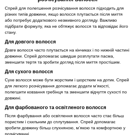
Спрей для полегшення розчісування волосся підходить для
різних типів довжини, якщо волосся плутається після миття
або потребує додаткового незмивного догляду. Важливо
підібрати формулу, яка не обтяжує волосся та відповідає його
стану.
Для довгого волосся
Довге волосся часто плутається на кінчиках і по нижній частині
довжини. Спрей допомагає швидше розплутати пасма,
зменшити тертя та зробити догляд після миття простішим.
Для сухого волосся
Сухе волосся може бути жорстким і шорстким на дотик. Спрей
для легкого розчісування допомагає додати м’якості,
полегшити ковзання гребінця та зменшити відчуття сухості по
довжині.
Для фарбованого та освітленого волосся
Після фарбування або освітлення волосся часто стає більш
пористим і схильним до сплутування. Спрей допомагає
зробити довжину більш слухняною, м’якою та комфортною у
розчісуванні.