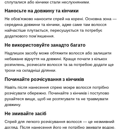
сплуталися або кінчики стали неслухняними.
Наносьте на довжину та кінчики
Не обов’язково наносити спрей на корені. Основна зона —
середина довжини та кінчики, адже саме там волосся
найчастіше плутається, пересушується та потребує
додаткового пом’якшення.
Не використовуйте занадто багато
Надлишок засобу може обтяжити волосся або залишити
небажане відчуття на довжині. Краще почати з кількох
розпилень, розчесати волосся та за потребою додати ще
трохи на складніші ділянки.
Починайте розчісування з кінчиків
Навіть після нанесення спрею мокре волосся потрібно
розчісувати обережно. Починайте з кінчиків і поступово
рухайтеся вище, щоб не розтягувати та не травмувати
довжину.
Не змивайте засіб
Спрей для легкого розчісування волосся — це незмивний
догляд. Після нанесення його не потрібно змивати водою.