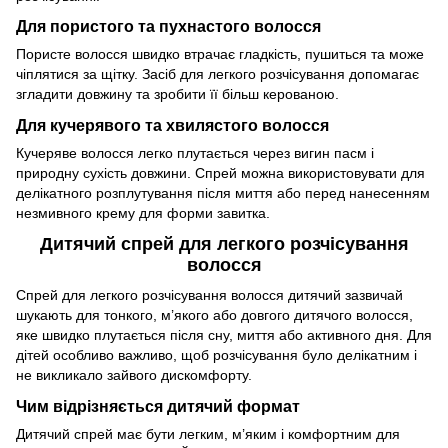
Для пористого та пухнастого волосся
Пористе волосся швидко втрачає гладкість, пушиться та може
чіплятися за щітку. Засіб для легкого розчісування допомагає
згладити довжину та зробити її більш керованою.
Для кучерявого та хвилястого волосся
Кучеряве волосся легко плутається через вигин пасм і
природну сухість довжини. Спрей можна використовувати для
делікатного розплутування після миття або перед нанесенням
незмивного крему для форми завитка.
Дитячий спрей для легкого розчісування
волосся
Спрей для легкого розчісування волосся дитячий зазвичай
шукають для тонкого, м’якого або довгого дитячого волосся,
яке швидко плутається після сну, миття або активного дня. Для
дітей особливо важливо, щоб розчісування було делікатним і
не викликало зайвого дискомфорту.
Чим відрізняється дитячий формат
Дитячий спрей має бути легким, м’яким і комфортним для