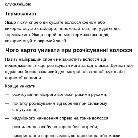
слухнянішою.
Термозахист
Якщо після спрею ви сушите волосся феном або
використовуєте стайлери, переконайтеся, що у догляді є
термозахист. Якщо спрей не має термозахисної дії,
використовуйте окремий засіб.
Чого варто уникати при розчісуванні волосся
Навіть найкращий спрей не захистить волосся від
пошкодження, якщо розчісувати його занадто різко. Делікатний
підхід особливо важливий для мокрої, освітленої, сухої або
пористої довжини.
Краще уникати:
розчісування мокрого волосся різкими рухами;
початку розчісування від коренів при сильному
сплутуванні;
надмірного нанесення спрею на тонке волосся;
розпилення засобу на корені без потреби;
використання спрею замість кондиціонера або маски;