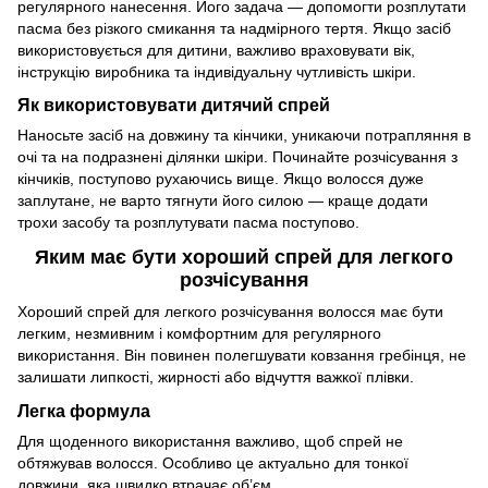
регулярного нанесення. Його задача — допомогти розплутати
пасма без різкого смикання та надмірного тертя. Якщо засіб
використовується для дитини, важливо враховувати вік,
інструкцію виробника та індивідуальну чутливість шкіри.
Як використовувати дитячий спрей
Наносьте засіб на довжину та кінчики, уникаючи потрапляння в
очі та на подразнені ділянки шкіри. Починайте розчісування з
кінчиків, поступово рухаючись вище. Якщо волосся дуже
заплутане, не варто тягнути його силою — краще додати
трохи засобу та розплутувати пасма поступово.
Яким має бути хороший спрей для легкого
розчісування
Хороший спрей для легкого розчісування волосся має бути
легким, незмивним і комфортним для регулярного
використання. Він повинен полегшувати ковзання гребінця, не
залишати липкості, жирності або відчуття важкої плівки.
Легка формула
Для щоденного використання важливо, щоб спрей не
обтяжував волосся. Особливо це актуально для тонкої
довжини, яка швидко втрачає об’єм.