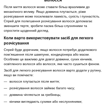
Після миття волосся може ставати більш вразливим до
механічного впливу. Якщо довжина плутається, різке
розчісування може посилювати ламкість, сухість і пухнастість.
Спрей для полегшення розчісування волосся допомагає
зменшити тертя, зробити пасма більш слухняними та
спростити щоденний догляд.
Коли варто використовувати засіб для легкого
розчісування
Спрей буде доречним, якщо волосся потребує додаткового
пом’якшення після шампуню, кондиціонера або маски.
Особливо це важливо для довгої довжини, сухих кінчиків,
освітленого волосся або волосся, яке часто сушиться феном.
Засіб для легкого розчісування волосся варто додати у рутину,
якщо ви помічаєте:
волосся плутається після миття;
розчісування волосся займає багато часу;
довжина чіпляється за гребінець;
кінчики виглядають сухими або неслухняними;