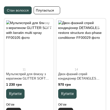
Стан волосся
Плутається
11
14
Мультиспрей для блиску з
Двох-фазний спрей
кератином GLITTER SOFT
кондиціонер DETANGLES
with keratin multi spray, 200 ml
restore structure duo-phase
1 230 грн
970 грн
conditioner, 200 ml
Купити
Купити
Обʼєм
Обʼєм