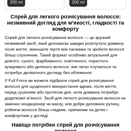
200 ml
200 ml
Спрей для легкого розчісування волосся:
незмивний догляд для м’якості, гладкості та
комфорту
Спрей для легкого розчісування волосся — це зручний
незмивний засіб, який допомагає швидко розплутати довжину
після миття, зменшити тертя між пасмами та зробити волосся
більш слухняним. Такий формат особливо актуальний для
довгого, сухого, фарбованого, освітленого, пористого,
кучерявого або дитячого волосся, яке легко плутається та
потребує делікатного догляду без обтяження.
У Full Force ви можете підібрати спрей для розчісування
волосся для щоденного використання вдома, після миття,
перед сушінням або протягом дня, коли довжина потребує
додаткової м’якості. Засіб для легкого розчісування волосся не
замінює кондиціонер чи маску, але добре доповнює рутину,
роблячи волосся більш гладким, приємним на дотик і
комфортним у догляді.
Навіщо потрібен спрей для розчісування
волосся