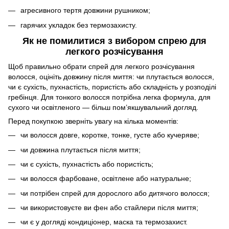
агресивного тертя довжини рушником;
гарячих укладок без термозахисту.
Як не помилитися з вибором спрею для
легкого розчісування
Щоб правильно обрати спрей для легкого розчісування
волосся, оцініть довжину після миття: чи плутається волосся,
чи є сухість, пухнастість, пористість або складність у розподілі
гребінця. Для тонкого волосся потрібна легка формула, для
сухого чи освітленого — більш пом’якшувальний догляд.
Перед покупкою зверніть увагу на кілька моментів:
чи волосся довге, коротке, тонке, густе або кучеряве;
чи довжина плутається після миття;
чи є сухість, пухнастість або пористість;
чи волосся фарбоване, освітлене або натуральне;
чи потрібен спрей для дорослого або дитячого волосся;
чи використовуєте ви фен або стайлери після миття;
чи є у догляді кондиціонер, маска та термозахист.