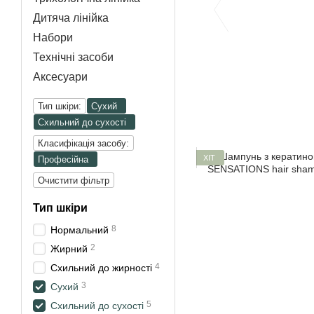
Дитяча лінійка
Набори
Технічні засоби
Аксесуари
Тип шкіри:
Сухий
Схильний до сухості
Класифікація засобу:
ХІТ
Професійна
Очистити фільтр
Тип шкіри
8
Нормальний
2
Жирний
4
Схильний до жирності
3
Сухий
5
Схильний до сухості