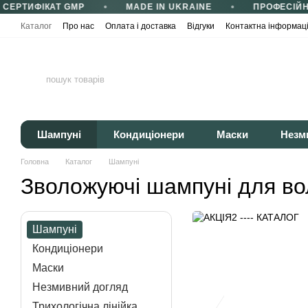
СЕРТИФІКАТ GMP
MADE IN UKRAINE
ПРОФЕСІЙН
Перейти до основного контенту
Каталог
Про нас
Оплата і доставка
Відгуки
Контактна інформац
Сертифікати та сертифікація
Корисні статті
Політика конфіденці
Шампуні
Кондиціонери
Маски
Незм
Головна
Каталог
Шампуні
Зволожуючі шампуні для во
Шампуні
Кондиціонери
Маски
Незмивний догляд
Трихологічна лінійка