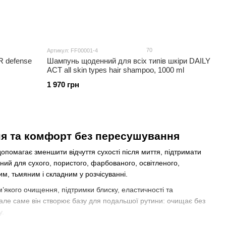
70
Артикул: FF00001-4
 defense
Шампунь щоденний для всіх типів шкіри DAILY
ACT all skin types hair shampoo, 1000 ml
1 970 грн
я та комфорт без пересушування
помагає зменшити відчуття сухості після миття, підтримати
ний для сухого, пористого, фарбованого, освітленого,
м, тьмяним і складним у розчісуванні.
м’якого очищення, підтримки блиску, еластичності та
але саме він створює базу для подальшої рутини: очищає без
у.