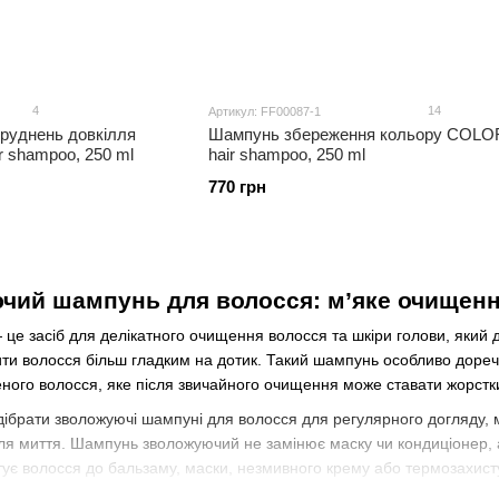
4
14
Артикул: FF00087-1
руднень довкілля
Шампунь збереження кольору COLOR
shampoo, 250 ml
hair shampoo, 250 ml
770 грн
чий шампунь для волосся: м’яке очищенн
 засіб для делікатного очищення волосся та шкіри голови, який до
ити волосся більш гладким на дотик. Такий шампунь особливо дореч
ного волосся, яке після звичайного очищення може ставати жорстки
ідібрати зволожуючі шампуні для волосся для регулярного догляду, 
сля миття. Шампунь зволожуючий не замінює маску чи кондиціонер, 
тує волосся до бальзаму, маски, незмивного крему або термозахист