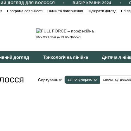
ИЙ ДОГЛЯД ДЛЯ ВОЛОССЯ
ВИБІР КРАЇНИ 2024
С
ія
Програма лояльності
Обмін та повернення
Підібрати догляд
Співп
йності
Публічна оферта
ивний догляд
Трихологічна лінійка
Дитяча ліній
лосся
за популярністю
спочатку деше
Сортування: