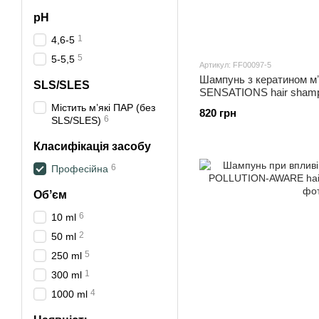
pH
1
4,6-5
5
5-5,5
Артикул: FF00097-5
Шампунь з кератином мʼ
SLS/SLES
SENSATIONS hair shamp
Містить м’які ПАР (без
820 грн
6
SLS/SLES)
Класифікація засобу
6
Професійна
Обʼєм
6
10 ml
2
50 ml
5
250 ml
1
300 ml
4
1000 ml