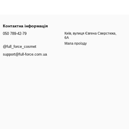
й шампунь
я сухою, жорсткою або занадто пухнастою. Часто така потреба
такту з хлорованою чи солоною водою або використання занадто
Контактна інформація
050 789-42-79
Київ, вулиця Євгена Сверстюка,
6А
Мапа проїзду
@full_force_cosmet
support@full-force.com.ua
ового комфорту після миття. Вони можуть бути корисними для
що шкіра голови жирна, а довжина суха, шампунь потрібно