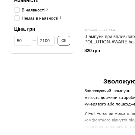
Наявність
6
В наявності
1
Немає в наявності
Ціна, грн
Артикул: FF00073-4
Шампунь при впливі заб
Від Ціна, грн
До Ціна, грн
ОК
POLLUTION-AWARE hair 
820 грн
Зволожую
Зволожуючий шампунь — це
м’якість довжини та зроб
кучерявого або пошкодже
У Full Force ви можете п
комфортного відчуття пі
агресивного впливу та го