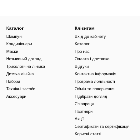
Кому потрібен зволожуючи
волосся варто обирати тоді, коли після миття довжина відчуваєтьс
я, освітлення, частих гарячих укладок, перебування на сонці, кон
асобів.
Каталог
Клієнтам
Шампуні
Вхід до кабінету
 бракує зволоження
Кондиціонери
Каталог
же бути доречним, якщо ви помічаєте:
Маски
Про нас
 миття;
Незмивний догляд
Оплата і доставка
ість довжини;
Трихологічна лінійка
Відгуки
Дитяча лінійка
Контактна інформація
ся;
Набори
Програма лояльності
текстуру;
Технічні засоби
Обмін та повернення
чищення;
Аксесуари
Підібрати догляд
ть на вигляд;
Співпраця
Партнери
ампуні для регулярного використання.
Акції
ложуючі шампуні
Сертифікати та сертифікація
одять для волосся, яке потребує більш м’якого очищення та додатк
Корисні статті
ної, освітленої, натуральної, хвилястої або кучерявої довжини. Як