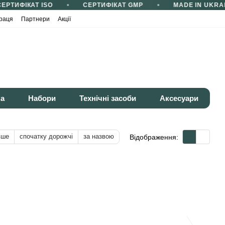
ЕРТИФІКАТ ISO
СЕРТИФІКАТ GMP
MADE IN UKRAI
раця
Партнери
Акції
ка
Набори
Технічні засоби
Аксесуари
вше
спочатку дорожчі
за назвою
Відображення: