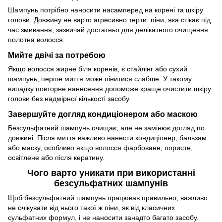
Шампунь потрібно наносити насамперед на корені та шкіру
голови. Довжину не варто агресивно терти: піни, яка стікає під
час змивання, зазвичай достатньо для делікатного очищення
полотна волосся.
Мийте двічі за потребою
Якщо волосся жирне біля коренів, є стайлінг або сухий
шампунь, перше миття може пінитися слабше. У такому
випадку повторне нанесення допоможе краще очистити шкіру
голови без надмірної кількості засобу.
Завершуйте догляд кондиціонером або маскою
Безсульфатний шампунь очищає, але не замінює догляд по
довжині. Після миття важливо нанести кондиціонер, бальзам
або маску, особливо якщо волосся фарбоване, пористе,
освітлене або після кератину.
Чого варто уникати при використанні
безсульфатних шампунів
Щоб безсульфатний шампунь працював правильно, важливо
не очікувати від нього такої ж піни, як від класичних
сульфатних формул, і не наносити занадто багато засобу.