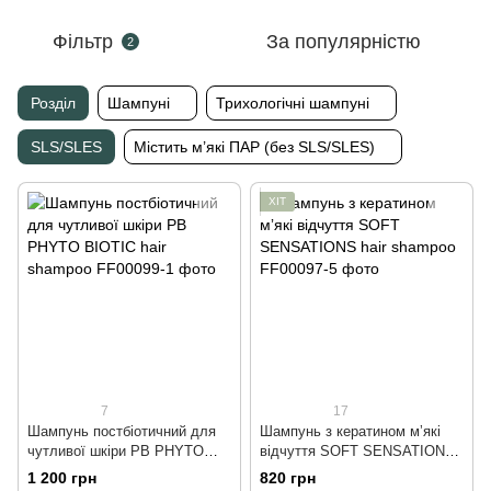
Фільтр
За популярністю
2
Розділ
Шампуні
Трихологічні шампуні
SLS/SLES
Містить м’які ПАР (без SLS/SLES)
ХІТ
7
17
Шампунь постбіотичний для
Шампунь з кератином мʼякі
чутливої шкіри PB PHYTO
відчуття SOFT SENSATIONS
BIOTIC hair shampoo, 250 ml
hair shampoo, 250 ml
1 200 грн
820 грн