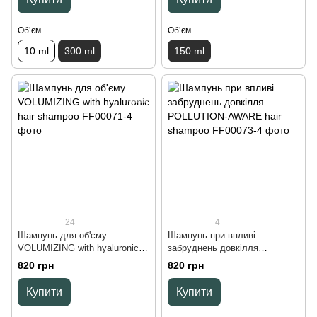
Обʼєм
Обʼєм
10 ml
300 ml
150 ml
24
4
Шампунь для об'єму
Шампунь при впливі
VOLUMIZING with hyaluronic
забруднень довкілля
hair shampoo, 250 ml
POLLUTION-AWARE hair
820 грн
820 грн
shampoo, 250 ml
Купити
Купити