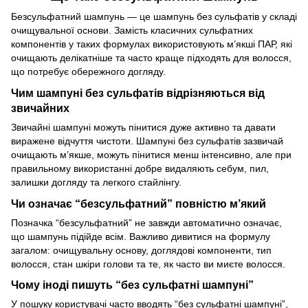
Безсульфатний шампунь — це шампунь без сульфатів у складі
очищувальної основи. Замість класичних сульфатних
компонентів у таких формулах використовують м’якші ПАР, які
очищають делікатніше та часто краще підходять для волосся,
що потребує обережного догляду.
Чим шампуні без сульфатів відрізняються від
звичайних
Звичайні шампуні можуть пінитися дуже активно та давати
виражене відчуття чистоти. Шампуні без сульфатів зазвичай
очищають м’якше, можуть пінитися менш інтенсивно, але при
правильному використанні добре видаляють себум, пил,
залишки догляду та легкого стайлінгу.
Чи означає “безсульфатний” повністю м’який
Позначка “безсульфатний” не завжди автоматично означає,
що шампунь підійде всім. Важливо дивитися на формулу
загалом: очищувальну основу, доглядові компоненти, тип
волосся, стан шкіри голови та те, як часто ви миєте волосся.
Чому іноді пишуть “без сульфатні шампуні”
У пошуку користувачі часто вводять “без сульфатні шампуні”,