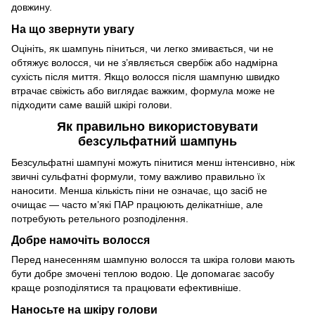
довжину.
На що звернути увагу
Оцініть, як шампунь піниться, чи легко змивається, чи не
обтяжує волосся, чи не з’являється свербіж або надмірна
сухість після миття. Якщо волосся після шампуню швидко
втрачає свіжість або виглядає важким, формула може не
підходити саме вашій шкірі голови.
Як правильно використовувати
безсульфатний шампунь
Безсульфатні шампуні можуть пінитися менш інтенсивно, ніж
звичні сульфатні формули, тому важливо правильно їх
наносити. Менша кількість піни не означає, що засіб не
очищає — часто м’які ПАР працюють делікатніше, але
потребують ретельного розподілення.
Добре намочіть волосся
Перед нанесенням шампуню волосся та шкіра голови мають
бути добре змочені теплою водою. Це допомагає засобу
краще розподілятися та працювати ефективніше.
Наносьте на шкіру голови