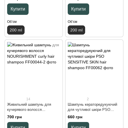
ml
ml
Купити
Купити
Обʼєм
Обʼєм
200 ml
200 ml
14
2
Живильний шампунь для
Шампунь кераторедукуючий
кучерявого волосся
для чутливої шкіри PSO
NOURISHMENT curly hair
SENSITIVE SKIN hair
700 грн
660 грн
shampoo, 300 ml
shampoo, 150 ml
Купити
Купити