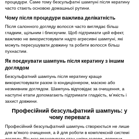
процедури. Саме тому безсульфатні шампуні після кератину
часто стають основою домашньої рутини.
Чому після процедури важлива делікатність
Після салонного догляду волосся часто виглядає більш
гладким, щільним і блискучим. Щоб підтримати цей ефект,
важливо не використовувати надто агресивні шампуні, які
можуть пересушувати довжину та робити волосся більш
пухнастим.
Як поєднувати шампунь після кератину з іншим
доглядом
Безсульфатний шампунь після кератину краще
використовувати разом із кондиціонером, маскою або
незмивним доглядом. Шампунь відповідає за очищення, а
наступні етапи допомагають підтримати гладкість, м’якість і
захист довжини.
Професійний безсульфатний шампунь: у
чому перевага
Професійний безсульфатний шампунь створюється не лише
для м’якого очищення, а й для роботи в комплексній системі
догляду. Він має враховувати стан шкіри голови, довжини,