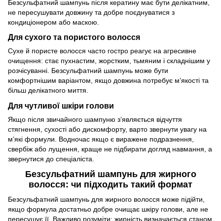
Безсульфатний шампунь після кератину має бути делікатним,
не пересушувати довжину та добре поєднуватися з
кондиціонером або маскою.
Для сухого та пористого волосся
Сухе й пористе волосся часто гостро реагує на агресивне
очищення: стає пухнастим, жорстким, тьмяним і складнішим у
розчісуванні. Безсульфатний шампунь може бути
комфортнішим варіантом, якщо довжина потребує м’якості та
більш делікатного миття.
Для чутливої шкіри голови
Якщо після звичайного шампуню з’являється відчуття
стягнення, сухості або дискомфорту, варто звернути увагу на
м’які формули. Водночас якщо є виражене подразнення,
свербіж або лущення, краще не підбирати догляд навмання, а
звернутися до спеціаліста.
Безсульфатний шампунь для жирного
волосся: чи підходить такий формат
Безсульфатний шампунь для жирного волосся може підійти,
якщо формула достатньо добре очищає шкіру голови, але не
пересушує її. Важливо розуміти: жирність визначається станом