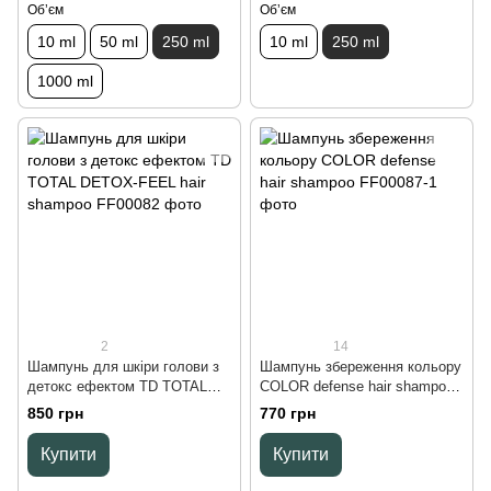
Обʼєм
Обʼєм
10 ml
50 ml
250 ml
10 ml
250 ml
1000 ml
2
14
Шампунь для шкіри голови з
Шампунь збереження кольору
детокс ефектом TD TOTAL
COLOR defense hair shampoo,
DETOX-FEEL hair shampoo,
250 ml
850 грн
770 грн
200 ml
Купити
Купити