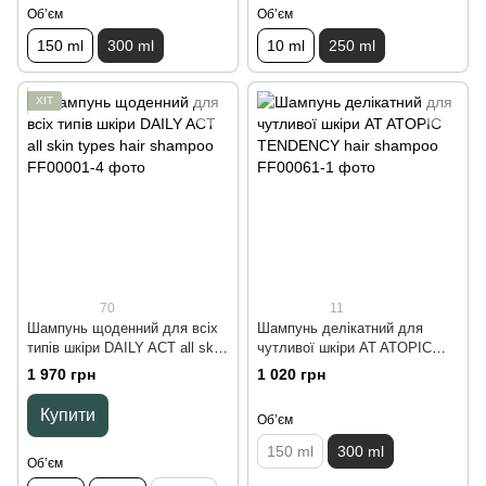
Обʼєм
Обʼєм
150 ml
300 ml
10 ml
250 ml
ХІТ
70
11
Шампунь щоденний для всіх
Шампунь делікатний для
типів шкіри DAILY ACT all skin
чутливої шкіри AT ATOPIC
types hair shampoo, 1000 ml
TENDENCY hair shampoo, 300
1 970 грн
1 020 грн
ml
Купити
Обʼєм
150 ml
300 ml
Обʼєм