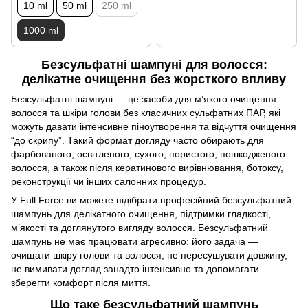
10 ml
50 ml
250 ml
1000 ml
Безсульфатні шампуні для волосся:
делікатне очищення без жорсткого впливу
Безсульфатні шампуні — це засоби для м’якого очищення
волосся та шкіри голови без класичних сульфатних ПАР, які
можуть давати інтенсивне піноутворення та відчуття очищення
“до скрипу”. Такий формат догляду часто обирають для
фарбованого, освітленого, сухого, пористого, пошкодженого
волосся, а також після кератинового вирівнювання, ботоксу,
реконструкції чи інших салонних процедур.
У Full Force ви можете підібрати професійний безсульфатний
шампунь для делікатного очищення, підтримки гладкості,
м’якості та доглянутого вигляду волосся. Безсульфатний
шампунь не має працювати агресивно: його задача —
очищати шкіру голови та волосся, не пересушувати довжину,
не вимивати догляд занадто інтенсивно та допомагати
зберегти комфорт після миття.
Що таке безсульфатний шампунь