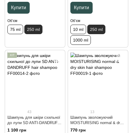
Купити
Купити
Обʼєм
Обʼєм
75 ml
250 ml
10 ml
250 ml
1000 ml
ХІТ
43
13
Шампунь для шкіри схильної
Шампунь зволожуючий
до лупи SD ANTI-DANDRUFF
MOISTURISING normal & dry
hair shampoo, 300 ml
skin hair shampoo, 250 ml
1 100 грн
770 грн