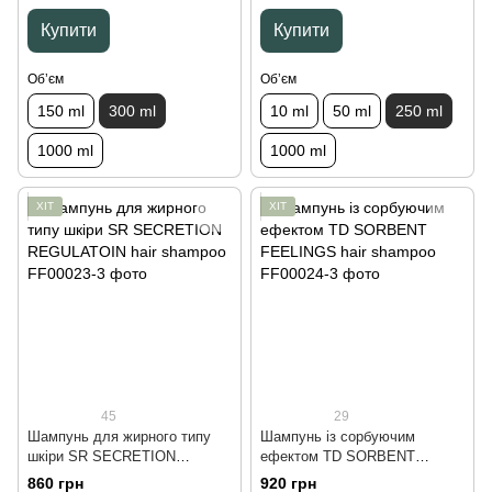
Купити
Купити
Обʼєм
Обʼєм
150 ml
300 ml
10 ml
50 ml
250 ml
1000 ml
1000 ml
ХІТ
ХІТ
45
29
Шампунь для жирного типу
Шампунь із сорбуючим
шкіри SR SECRETION
ефектом TD SORBENT
REGULATOIN hair shampoo,
FEELINGS hair shampoo, 300
860 грн
920 грн