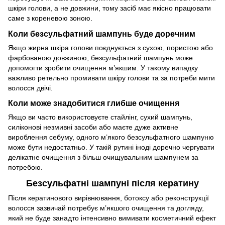
шкіри голови, а не довжини, тому засіб має якісно працювати
саме з кореневою зоною.
Коли безсульфатний шампунь буде доречним
Якщо жирна шкіра голови поєднується з сухою, пористою або
фарбованою довжиною, безсульфатний шампунь може
допомогти зробити очищення м’якшим. У такому випадку
важливо ретельно промивати шкіру голови та за потреби мити
волосся двічі.
Коли може знадобитися глибше очищення
Якщо ви часто використовуєте стайлінг, сухий шампунь,
силіконові незмивні засоби або маєте дуже активне
вироблення себуму, одного м’якого безсульфатного шампуню
може бути недостатньо. У такій рутині іноді доречно чергувати
делікатне очищення з більш очищувальним шампунем за
потребою.
Безсульфатні шампуні після кератину
Після кератинового вирівнювання, ботоксу або реконструкції
волосся зазвичай потребує м’якшого очищення та догляду,
який не буде занадто інтенсивно вимивати косметичний ефект