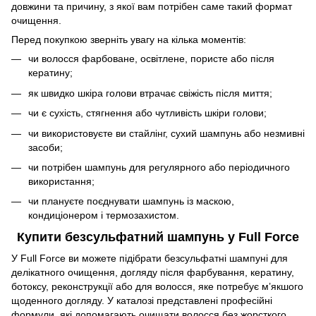
довжини та причину, з якої вам потрібен саме такий формат
очищення.
Перед покупкою зверніть увагу на кілька моментів:
чи волосся фарбоване, освітлене, пористе або після
кератину;
як швидко шкіра голови втрачає свіжість після миття;
чи є сухість, стягнення або чутливість шкіри голови;
чи використовуєте ви стайлінг, сухий шампунь або незмивні
засоби;
чи потрібен шампунь для регулярного або періодичного
використання;
чи плануєте поєднувати шампунь із маскою,
кондиціонером і термозахистом.
Купити безсульфатний шампунь у Full Force
У Full Force ви можете підібрати безсульфатні шампуні для
делікатного очищення, догляду після фарбування, кератину,
ботоксу, реконструкції або для волосся, яке потребує м’якшого
щоденного догляду. У каталозі представлені професійні
формули, які допомагають очищати волосся без жорсткого