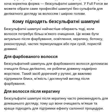
хоча коректна форма — безсульфатні шампуні. У Full Force ви
можете обрати саме професійні шампуні без сульфатів для
делікатного догляду за волоссям і шкірою голови.
Кому підходять безсульфатні шампуні
Безсульфатні шампуні найчастіше обирають тоді, коли
волосся потребує більш м’якого очищення. Це може бути
актуально після фарбування, освітлення, кератину, ботоксу,
реконструкції, частих термоукладок або при сухій, пористій
довжині.
Для фарбованого волосся
Безсульфатний шампунь для фарбованого волосся допомагає
очищати більш делікатно, не роблячи довжину надмірно
жорсткою. Такий засіб доречний у рутині, де важливо
підтримати блиск, м’якість і доглянутий вигляд після
фарбування.
Для волосся після кератину
Безсульфатні шампуні після кератину часто рекомендують для
домашнього догляду, тому що вони очищають м’якше та
краще підходять для підтримки ефекту салонної процедури.