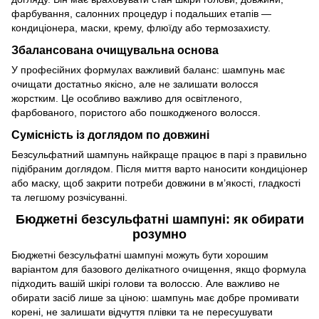
фарбування, салонних процедур і подальших етапів —
кондиціонера, маски, крему, флюїду або термозахисту.
Збалансована очищувальна основа
У професійних формулах важливий баланс: шампунь має
очищати достатньо якісно, але не залишати волосся
жорстким. Це особливо важливо для освітленого,
фарбованого, пористого або пошкодженого волосся.
Сумісність із доглядом по довжині
Безсульфатний шампунь найкраще працює в парі з правильно
підібраним доглядом. Після миття варто наносити кондиціонер
або маску, щоб закрити потреби довжини в м’якості, гладкості
та легшому розчісуванні.
Бюджетні безсульфатні шампуні: як обирати
розумно
Бюджетні безсульфатні шампуні можуть бути хорошим
варіантом для базового делікатного очищення, якщо формула
підходить вашій шкірі голови та волоссю. Але важливо не
обирати засіб лише за ціною: шампунь має добре промивати
корені, не залишати відчуття плівки та не пересушувати