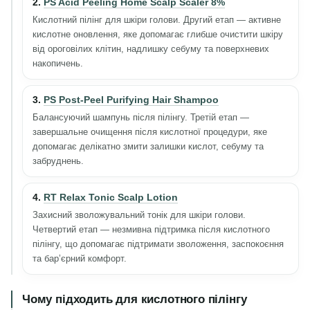
2.
PS Acid Peeling Home Scalp Scaler 8%
Кислотний пілінг для шкіри голови. Другий етап — активне
кислотне оновлення, яке допомагає глибше очистити шкіру
від ороговілих клітин, надлишку себуму та поверхневих
накопичень.
3.
PS Post-Peel Purifying Hair Shampoo
Балансуючий шампунь після пілінгу. Третій етап —
завершальне очищення після кислотної процедури, яке
допомагає делікатно змити залишки кислот, себуму та
забруднень.
4.
RT Relax Tonic Scalp Lotion
Захисний зволожувальний тонік для шкіри голови.
Четвертий етап — незмивна підтримка після кислотного
пілінгу, що допомагає підтримати зволоження, заспокоєння
та бар’єрний комфорт.
Чому підходить для кислотного пілінгу