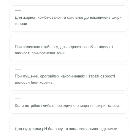
Для жирної, комбінованої та схильної до накопичень шкіри
голови.
При залишках стайлінгу, доглядових засобів і відчутті
важкості прикореневої зони.
При лущенні, ороговілих накопиченнях і втраті свіжості
волосся біля коренів.
Коли потрібне глибше періодичне очищення шкіри голови.
Для підтримки pH-балансу та зволожувальної підтримки