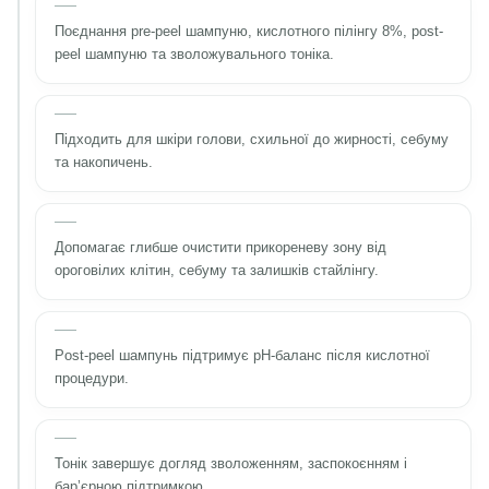
Поєднання pre-peel шампуню, кислотного пілінгу 8%, post-
peel шампуню та зволожувального тоніка.
Підходить для шкіри голови, схильної до жирності, себуму
та накопичень.
Допомагає глибше очистити прикореневу зону від
ороговілих клітин, себуму та залишків стайлінгу.
Post-peel шампунь підтримує pH-баланс після кислотної
процедури.
Тонік завершує догляд зволоженням, заспокоєнням і
бар’єрною підтримкою.