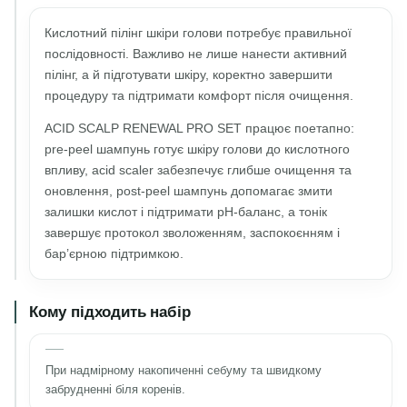
Кислотний пілінг шкіри голови потребує правильної
послідовності. Важливо не лише нанести активний
пілінг, а й підготувати шкіру, коректно завершити
процедуру та підтримати комфорт після очищення.
ACID SCALP RENEWAL PRO SET працює поетапно:
pre-peel шампунь готує шкіру голови до кислотного
впливу, acid scaler забезпечує глибше очищення та
оновлення, post-peel шампунь допомагає змити
залишки кислот і підтримати pH-баланс, а тонік
завершує протокол зволоженням, заспокоєнням і
бар’єрною підтримкою.
Кому підходить набір
При надмірному накопиченні себуму та швидкому
забрудненні біля коренів.