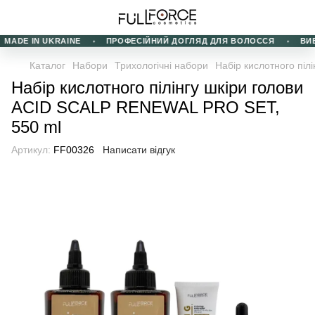
ADE IN UKRAINE
ПРОФЕСІЙНИЙ ДОГЛЯД ДЛЯ ВОЛОССЯ
ВИБІР
Каталог
Набори
Трихологічні набори
Набір кислотного пі
Набір кислотного пілінгу шкіри голови
ACID SCALP RENEWAL PRO SET,
550 ml
Артикул:
FF00326
Написати відгук