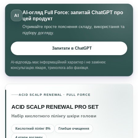
AI-огляд Full Force: запитай ChatGPT про
AI
цей продукт
Отримайте просте пояснення складу, використання та
підбору догляду.
Запитати в ChatGPT
AI-відповідь має інформаційний характер і не замінює
консультацію лікаря, трихолога або фахівця.
ACID SCALP RENEWAL · FULL FORCE
ACID SCALP RENEWAL PRO SET
Набір кислотного пілінгу шкіри голови
Кислотний пілінг 8%
Глибше очищення
4 етапи догляду