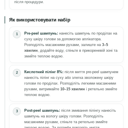
після процедури.
Як використовувати набір
Pre-peel шампунь:
нанесіть шампунь по проділах на
суху шкіру голови за допомогою аплікатора.
Розподіліть масажними рухами, залиште на
3–5
хвилин
, додайте воду, спіньте в прикореневій зоні та
змийте теплою водою.
Кислотний пілінг 8%:
після миття pre-peel шампунем
нанесіть пілінг на суху або злегка зволожену шкіру
голови по проділах. Розподіліть легкими масажними
рухами, витримайте
10–15 хвилин
і ретельно змийте
теплою водою.
Post-peel шампунь:
після змивання пілінгу нанесіть
шампунь на вологу шкіру голови. Розподіліть
масажними рухами, спіньте та ретельно змийте
теплою водою. За потреби повторіть миття.