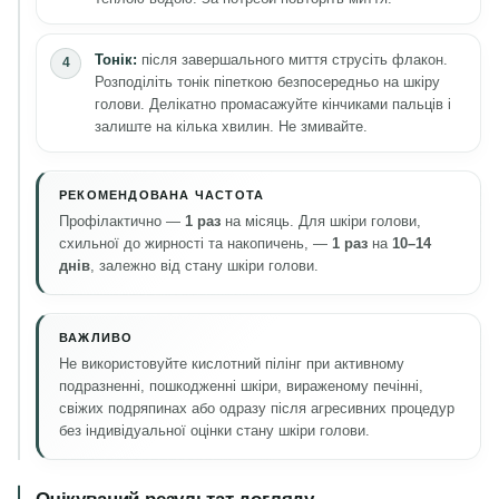
Тонік:
після завершального миття струсіть флакон.
Розподіліть тонік піпеткою безпосередньо на шкіру
голови. Делікатно промасажуйте кінчиками пальців і
залиште на кілька хвилин. Не змивайте.
РЕКОМЕНДОВАНА ЧАСТОТА
Профілактично —
1 раз
на місяць. Для шкіри голови,
схильної до жирності та накопичень, —
1 раз
на
10–14
днів
, залежно від стану шкіри голови.
ВАЖЛИВО
Не використовуйте кислотний пілінг при активному
подразненні, пошкодженні шкіри, вираженому печінні,
свіжих подряпинах або одразу після агресивних процедур
без індивідуальної оцінки стану шкіри голови.
Очікуваний результат догляду