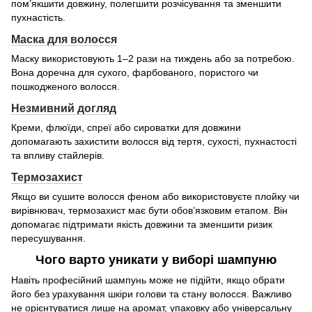
пом’якшити довжину, полегшити розчісування та зменшити
пухнастість.
Маска для волосся
Маску використовують 1–2 рази на тиждень або за потребою.
Вона доречна для сухого, фарбованого, пористого чи
пошкодженого волосся.
Незмивний догляд
Креми, флюїди, спреї або сироватки для довжини
допомагають захистити волосся від тертя, сухості, пухнастості
та впливу стайлерів.
Термозахист
Якщо ви сушите волосся феном або використовуєте плойку чи
вирівнювач, термозахист має бути обов’язковим етапом. Він
допомагає підтримати якість довжини та зменшити ризик
пересушування.
Чого варто уникати у виборі шампуню
Навіть професійний шампунь може не підійти, якщо обрати
його без урахування шкіри голови та стану волосся. Важливо
не орієнтуватися лише на аромат, упаковку або універсальну