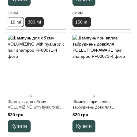
Обʼєм
Обʼєм
10 ml
300 ml
150 ml
24
4
Шампунь для об'єму
Шампунь при впливі
VOLUMIZING with hyaluronic
забруднень довкілля
hair shampoo, 250 ml
POLLUTION-AWARE hair
820 грн
820 грн
shampoo, 250 ml
Купити
Купити