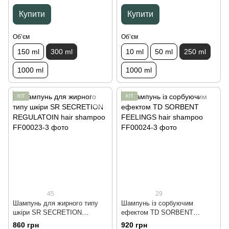
Купити
Купити
Обʼєм
Обʼєм
150 ml
300 ml
10 ml
50 ml
250 ml
1000 ml
1000 ml
ХІТ
ХІТ
45
29
Шампунь для жирного типу
Шампунь із сорбуючим
шкіри SR SECRETION
ефектом TD SORBENT
REGULATOIN hair shampoo,
FEELINGS hair shampoo, 300
860 грн
920 грн