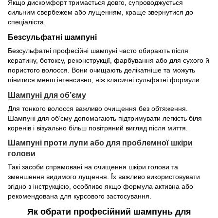
Якщо дискомфорт тримається довго, супроводжується
сильним свербежем або лущенням, краще звернутися до
спеціаліста.
Безсульфатні шампуні
Безсульфатні професійні шампуні часто обирають після
кератину, ботоксу, реконструкції, фарбування або для сухого й
пористого волосся. Вони очищають делікатніше та можуть
пінитися менш інтенсивно, ніж класичні сульфатні формули.
Шампуні для об’єму
Для тонкого волосся важливо очищення без обтяження.
Шампуні для об’єму допомагають підтримувати легкість біля
коренів і візуально більш повітряний вигляд після миття.
Шампуні проти лупи або для проблемної шкіри
голови
Такі засоби спрямовані на очищення шкіри голови та
зменшення видимого лущення. Їх важливо використовувати
згідно з інструкцією, особливо якщо формула активна або
рекомендована для курсового застосування.
Як обрати професійний шампунь для