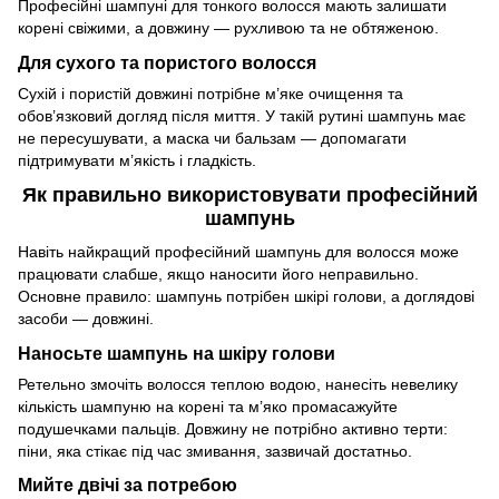
Професійні шампуні для тонкого волосся мають залишати
корені свіжими, а довжину — рухливою та не обтяженою.
Для сухого та пористого волосся
Сухій і пористій довжині потрібне м’яке очищення та
обов’язковий догляд після миття. У такій рутині шампунь має
не пересушувати, а маска чи бальзам — допомагати
підтримувати м’якість і гладкість.
Як правильно використовувати професійний
шампунь
Навіть найкращий професійний шампунь для волосся може
працювати слабше, якщо наносити його неправильно.
Основне правило: шампунь потрібен шкірі голови, а доглядові
засоби — довжині.
Наносьте шампунь на шкіру голови
Ретельно змочіть волосся теплою водою, нанесіть невелику
кількість шампуню на корені та м’яко промасажуйте
подушечками пальців. Довжину не потрібно активно терти:
піни, яка стікає під час змивання, зазвичай достатньо.
Мийте двічі за потребою