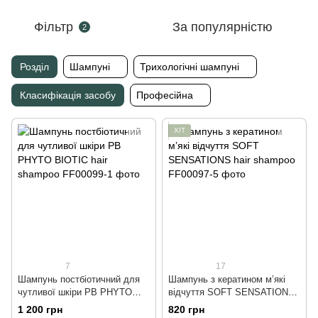
Фільтр
За популярністю
2
Розділ
Шампуні
Трихологічні шампуні
Класифікація засобу
Професійна
ХІТ
7
17
Шампунь постбіотичний для
Шампунь з кератином мʼякі
чутливої шкіри PB PHYTO
відчуття SOFT SENSATIONS
BIOTIC hair shampoo, 250 ml
hair shampoo, 250 ml
1 200 грн
820 грн