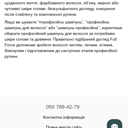
щоденного миття, фарбованого волосся, об’єму, жирної або
чутливої шкіри голови, безсульфатного догляду, очищення
після стайлінгу та комплексної рутини.
Якщо ви шукаєте “ппрофесійна шампунь”, “професійна
шампунь для волосся” або “шампунь професійна”, коректніше
обирати професійний шампунь для волосся за потребами
шкіри голови та довжини. Правильно підібраний догляд Full
Force допоможе зробити волосся чистим, легким, м’яким,
блискучим і підготовленим до наступних етапів професійної
рутини.
050 789-42-79
Контактна інформація
Повна версія сайту