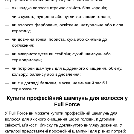
як швидко волосся втрачає свіжість біля коренів;
чи є сухість, лущення або чутливість шкіри голови;
чи волосся фарбоване, освітлене, натуральне або після
кератину;
чи довжина тонка, пориста, суха або схильна до
обтяження;
чи використовуєте ви стайлінг, сухий шампунь або
термоприлади;
чи потрібен шампунь для щоденного очищення, об’єму,
кольору, балансу або відновлення;
чи є у догляді бальзам, маска, незмивний засіб і
термозахист.
Купити професійний шампунь для волосся у
Full Force
У Full Force ви можете купити професійний шампунь для
волосся для якісного очищення шкіри голови, підтримки
свіжості, м’якості, блиску та доглянутого вигляду довжини. У
каталозі представлені професійні шампуні для різних потреб: