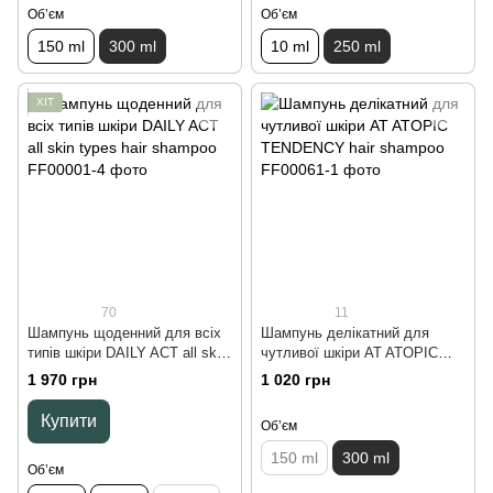
Обʼєм
Обʼєм
150 ml
300 ml
10 ml
250 ml
ХІТ
70
11
Шампунь щоденний для всіх
Шампунь делікатний для
типів шкіри DAILY ACT all skin
чутливої шкіри AT ATOPIC
types hair shampoo, 1000 ml
TENDENCY hair shampoo, 300
1 970 грн
1 020 грн
ml
Купити
Обʼєм
150 ml
300 ml
Обʼєм