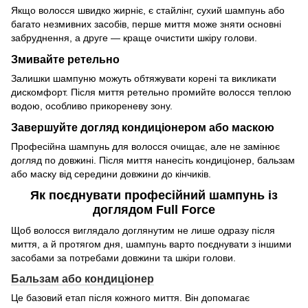
Якщо волосся швидко жирніє, є стайлінг, сухий шампунь або
багато незмивних засобів, перше миття може зняти основні
забруднення, а друге — краще очистити шкіру голови.
Змивайте ретельно
Залишки шампуню можуть обтяжувати корені та викликати
дискомфорт. Після миття ретельно промийте волосся теплою
водою, особливо прикореневу зону.
Завершуйте догляд кондиціонером або маскою
Професійна шампунь для волосся очищає, але не замінює
догляд по довжині. Після миття нанесіть кондиціонер, бальзам
або маску від середини довжини до кінчиків.
Як поєднувати професійний шампунь із
доглядом Full Force
Щоб волосся виглядало доглянутим не лише одразу після
миття, а й протягом дня, шампунь варто поєднувати з іншими
засобами за потребами довжини та шкіри голови.
Бальзам або кондиціонер
Це базовий етап після кожного миття. Він допомагає