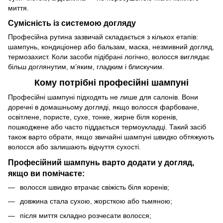
миття.
Сумісність із системою догляду
Професійна рутина зазвичай складається з кількох етапів:
шампунь, кондиціонер або бальзам, маска, незмивний догляд,
термозахист. Коли засоби підібрані логічно, волосся виглядає
більш доглянутим, м’яким, гладким і блискучим.
Кому потрібні професійні шампуні
Професійні шампуні підходять не лише для салонів. Вони
доречні в домашньому догляді, якщо волосся фарбоване,
освітлене, пористе, сухе, тонке, жирне біля коренів,
пошкоджене або часто піддається термоукладці. Такий засіб
також варто обрати, якщо звичайні шампуні швидко обтяжують
волосся або залишають відчуття сухості.
Професійний шампунь варто додати у догляд,
якщо ви помічаєте:
волосся швидко втрачає свіжість біля коренів;
довжина стала сухою, жорсткою або тьмяною;
після миття складно розчесати волосся;