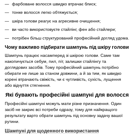
фарбоване волосся швидко втрачає блиск;
тонке волосся легко обтяжується;
шкіра голови реагує на агресивне очищення;
ви часто використовуєте стайлінг, фен або стайлери;
потрібен більш структурований професійний догляд удома.
Чому важливо підбирати шампунь під шкіру голови
Шампунь працює насамперед зі шкірою голови. Саме там
накопичується себум, пил, піт, залишки стайлінгу та
доглядових засобів. Тому професійний шампунь потрібно
обирати не лише за станом довжини, а й за тим, як швидко
корені втрачають свіжість, чи є чутливість, сухість, лущення
або відчуття стягнення.
Які бувають професійні шампуні для волосся
Професійні шампуні можуть мати різне призначення. Один
засіб не закриє всі потреби одразу, тому для найкращого
результату варто обрати шампунь під основну задачу вашої
рутини.
Шампуні для щоденного використання