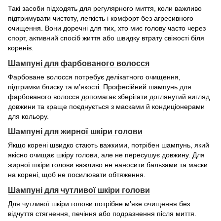
Такі засоби підходять для регулярного миття, коли важливо
підтримувати чистоту, легкість і комфорт без агресивного
очищення. Вони доречні для тих, хто миє голову часто через
спорт, активний спосіб життя або швидку втрату свіжості біля
коренів.
Шампуні для фарбованого волосся
Фарбоване волосся потребує делікатного очищення,
підтримки блиску та м’якості. Професійний шампунь для
фарбованого волосся допомагає зберігати доглянутий вигляд
довжини та краще поєднується з масками й кондиціонерами
для кольору.
Шампуні для жирної шкіри голови
Якщо корені швидко стають важкими, потрібен шампунь, який
якісно очищає шкіру голови, але не пересушує довжину. Для
жирної шкіри голови важливо не наносити бальзами та маски
на корені, щоб не посилювати обтяження.
Шампуні для чутливої шкіри голови
Для чутливої шкіри голови потрібне м’яке очищення без
відчуття стягнення, печіння або подразнення після миття.