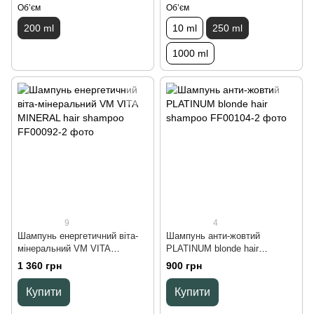
Обʼєм
Обʼєм
200 ml
10 ml
250 ml
1000 ml
9
4
Шампунь енергетичний віта-
Шампунь анти-жовтий
мінеральний VM VITA
PLATINUM blonde hair
MINERAL hair shampoo, 300
shampoo, 250 ml
1 360 грн
900 грн
ml
Купити
Купити