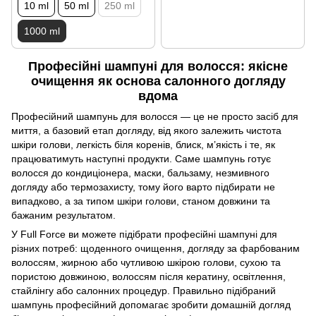
10 ml
50 ml
250 ml
1000 ml
Професійні шампуні для волосся: якісне
очищення як основа салонного догляду
вдома
Професійний шампунь для волосся — це не просто засіб для
миття, а базовий етап догляду, від якого залежить чистота
шкіри голови, легкість біля коренів, блиск, м’якість і те, як
працюватимуть наступні продукти. Саме шампунь готує
волосся до кондиціонера, маски, бальзаму, незмивного
догляду або термозахисту, тому його варто підбирати не
випадково, а за типом шкіри голови, станом довжини та
бажаним результатом.
У Full Force ви можете підібрати професійні шампуні для
різних потреб: щоденного очищення, догляду за фарбованим
волоссям, жирною або чутливою шкірою голови, сухою та
пористою довжиною, волоссям після кератину, освітлення,
стайлінгу або салонних процедур. Правильно підібраний
шампунь професійний допомагає зробити домашній догляд