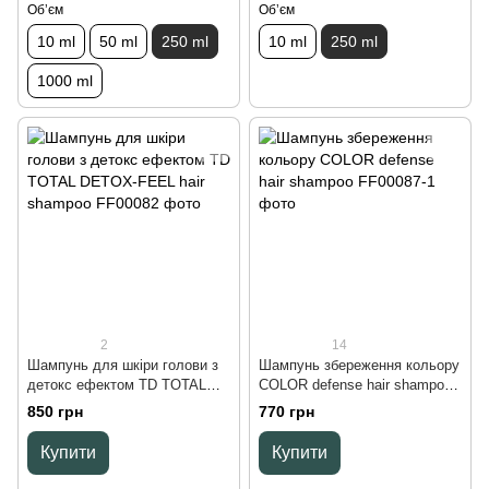
Обʼєм
Обʼєм
10 ml
50 ml
250 ml
10 ml
250 ml
1000 ml
2
14
Шампунь для шкіри голови з
Шампунь збереження кольору
детокс ефектом TD TOTAL
COLOR defense hair shampoo,
DETOX-FEEL hair shampoo,
250 ml
850 грн
770 грн
200 ml
Купити
Купити