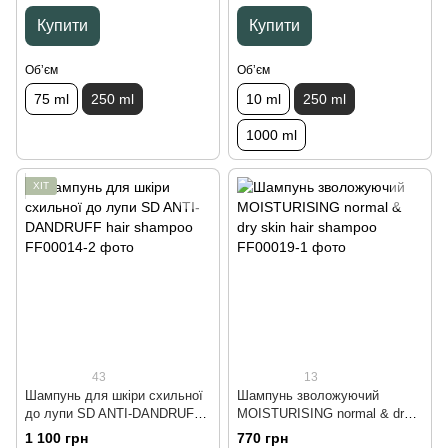
Купити
Купити
Обʼєм
Обʼєм
75 ml
250 ml
10 ml
250 ml
1000 ml
ХІТ
43
13
Шампунь для шкіри схильної
Шампунь зволожуючий
до лупи SD ANTI-DANDRUFF
MOISTURISING normal & dry
hair shampoo, 300 ml
skin hair shampoo, 250 ml
1 100 грн
770 грн