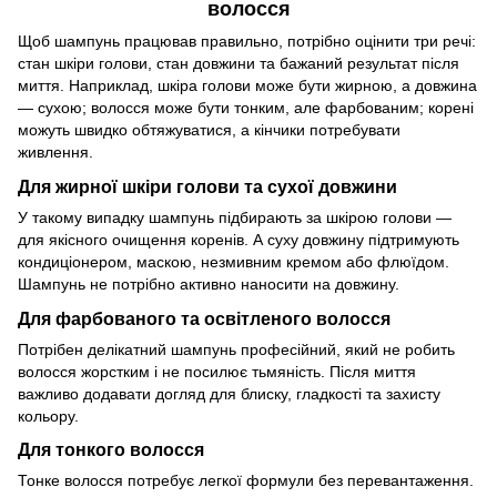
волосся
Щоб шампунь працював правильно, потрібно оцінити три речі:
стан шкіри голови, стан довжини та бажаний результат після
миття. Наприклад, шкіра голови може бути жирною, а довжина
— сухою; волосся може бути тонким, але фарбованим; корені
можуть швидко обтяжуватися, а кінчики потребувати
живлення.
Для жирної шкіри голови та сухої довжини
У такому випадку шампунь підбирають за шкірою голови —
для якісного очищення коренів. А суху довжину підтримують
кондиціонером, маскою, незмивним кремом або флюїдом.
Шампунь не потрібно активно наносити на довжину.
Для фарбованого та освітленого волосся
Потрібен делікатний шампунь професійний, який не робить
волосся жорстким і не посилює тьмяність. Після миття
важливо додавати догляд для блиску, гладкості та захисту
кольору.
Для тонкого волосся
Тонке волосся потребує легкої формули без перевантаження.