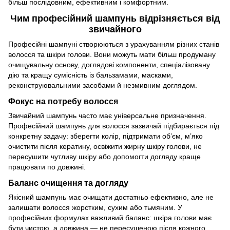
більш послідовним, ефективним і комфортним.
Чим професійний шампунь відрізняється від
звичайного
Професійні шампуні створюються з урахуванням різних станів
волосся та шкіри голови. Вони можуть мати більш продуману
очищувальну основу, доглядові компоненти, спеціалізовану
дію та кращу сумісність із бальзамами, масками,
реконструювальними засобами й незмивним доглядом.
Фокус на потребу волосся
Звичайний шампунь часто має універсальне призначення.
Професійний шампунь для волосся зазвичай підбирається під
конкретну задачу: зберегти колір, підтримати об’єм, м’яко
очистити після кератину, освіжити жирну шкіру голови, не
пересушити чутливу шкіру або допомогти догляду краще
працювати по довжині.
Баланс очищення та догляду
Якісний шампунь має очищати достатньо ефективно, але не
залишати волосся жорстким, сухим або тьмяним. У
професійних формулах важливий баланс: шкіра голови має
бути чистою, а довжина — не пересушеною після кожного