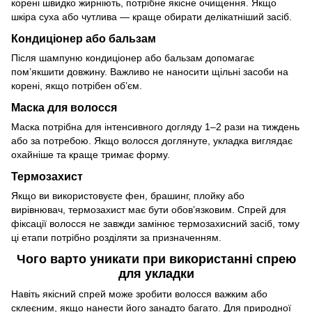
корені швидко жирніють, потрібне якісне очищення. Якщо
шкіра суха або чутлива — краще обирати делікатніший засіб.
Кондиціонер або бальзам
Після шампуню кондиціонер або бальзам допомагає
пом’якшити довжину. Важливо не наносити щільні засоби на
корені, якщо потрібен об’єм.
Маска для волосся
Маска потрібна для інтенсивного догляду 1–2 рази на тиждень
або за потребою. Якщо волосся доглянуте, укладка виглядає
охайніше та краще тримає форму.
Термозахист
Якщо ви використовуєте фен, брашинг, плойку або
вирівнювач, термозахист має бути обов’язковим. Спрей для
фіксації волосся не завжди замінює термозахисний засіб, тому
ці етапи потрібно розділяти за призначенням.
Чого варто уникати при використанні спрею
для укладки
Навіть якісний спрей може зробити волосся важким або
склеєним, якщо нанести його занадто багато. Для природної