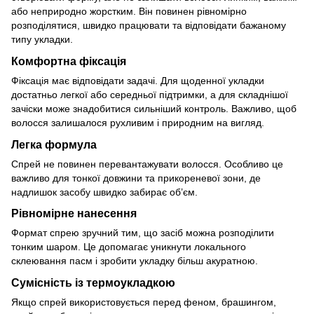
або неприродно жорстким. Він повинен рівномірно
розподілятися, швидко працювати та відповідати бажаному
типу укладки.
Комфортна фіксація
Фіксація має відповідати задачі. Для щоденної укладки
достатньо легкої або середньої підтримки, а для складнішої
зачіски може знадобитися сильніший контроль. Важливо, щоб
волосся залишалося рухливим і природним на вигляд.
Легка формула
Спрей не повинен перевантажувати волосся. Особливо це
важливо для тонкої довжини та прикореневої зони, де
надлишок засобу швидко забирає об’єм.
Рівномірне нанесення
Формат спрею зручний тим, що засіб можна розподілити
тонким шаром. Це допомагає уникнути локального
склеювання пасм і зробити укладку більш акуратною.
Сумісність із термоукладкою
Якщо спрей використовується перед феном, брашингом,