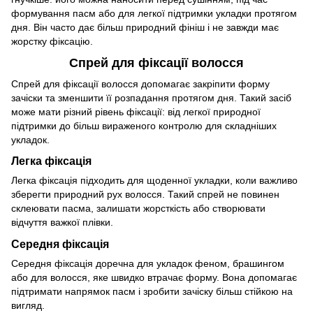
формування пасм або для легкої підтримки укладки протягом
дня. Він часто дає більш природний фініш і не завжди має
жорстку фіксацію.
Спрей для фіксації волосся
Спрей для фіксації волосся допомагає закріпити форму
зачіски та зменшити її розпадання протягом дня. Такий засіб
може мати різний рівень фіксації: від легкої природної
підтримки до більш вираженого контролю для складніших
укладок.
Легка фіксація
Легка фіксація підходить для щоденної укладки, коли важливо
зберегти природний рух волосся. Такий спрей не повинен
склеювати пасма, залишати жорсткість або створювати
відчуття важкої плівки.
Середня фіксація
Середня фіксація доречна для укладок феном, брашингом
або для волосся, яке швидко втрачає форму. Вона допомагає
підтримати напрямок пасм і зробити зачіску більш стійкою на
вигляд.