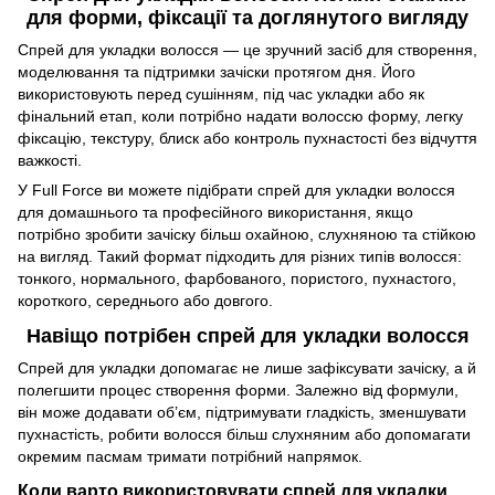
для форми, фіксації та доглянутого вигляду
Спрей для укладки волосся — це зручний засіб для створення,
моделювання та підтримки зачіски протягом дня. Його
використовують перед сушінням, під час укладки або як
фінальний етап, коли потрібно надати волоссю форму, легку
фіксацію, текстуру, блиск або контроль пухнастості без відчуття
важкості.
У Full Force ви можете підібрати спрей для укладки волосся
для домашнього та професійного використання, якщо
потрібно зробити зачіску більш охайною, слухняною та стійкою
на вигляд. Такий формат підходить для різних типів волосся:
тонкого, нормального, фарбованого, пористого, пухнастого,
короткого, середнього або довгого.
Навіщо потрібен спрей для укладки волосся
Спрей для укладки допомагає не лише зафіксувати зачіску, а й
полегшити процес створення форми. Залежно від формули,
він може додавати об’єм, підтримувати гладкість, зменшувати
пухнастість, робити волосся більш слухняним або допомагати
окремим пасмам тримати потрібний напрямок.
Коли варто використовувати спрей для укладки