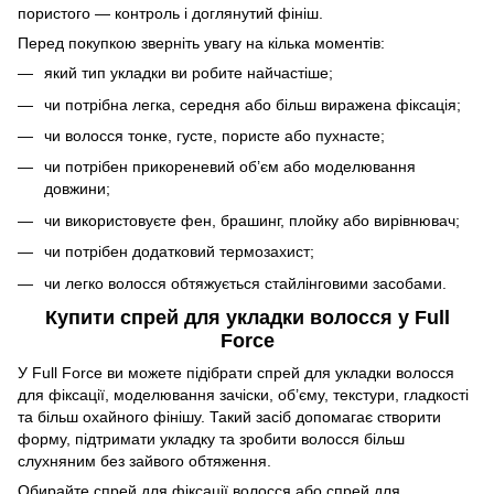
пористого — контроль і доглянутий фініш.
Перед покупкою зверніть увагу на кілька моментів:
який тип укладки ви робите найчастіше;
чи потрібна легка, середня або більш виражена фіксація;
чи волосся тонке, густе, пористе або пухнасте;
чи потрібен прикореневий об’єм або моделювання
довжини;
чи використовуєте фен, брашинг, плойку або вирівнювач;
чи потрібен додатковий термозахист;
чи легко волосся обтяжується стайлінговими засобами.
Купити спрей для укладки волосся у Full
Force
У Full Force ви можете підібрати спрей для укладки волосся
для фіксації, моделювання зачіски, об’єму, текстури, гладкості
та більш охайного фінішу. Такий засіб допомагає створити
форму, підтримати укладку та зробити волосся більш
слухняним без зайвого обтяження.
Обирайте спрей для фіксації волосся або спрей для