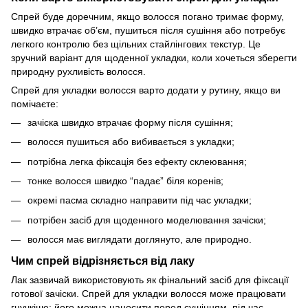
Спрей буде доречним, якщо волосся погано тримає форму,
швидко втрачає об’єм, пушиться після сушіння або потребує
легкого контролю без щільних стайлінгових текстур. Це
зручний варіант для щоденної укладки, коли хочеться зберегти
природну рухливість волосся.
Спрей для укладки волосся варто додати у рутину, якщо ви
помічаєте:
зачіска швидко втрачає форму після сушіння;
волосся пушиться або вибивається з укладки;
потрібна легка фіксація без ефекту склеювання;
тонке волосся швидко “падає” біля коренів;
окремі пасма складно направити під час укладки;
потрібен засіб для щоденного моделювання зачіски;
волосся має виглядати доглянуто, але природно.
Чим спрей відрізняється від лаку
Лак зазвичай використовують як фінальний засіб для фіксації
готової зачіски. Спрей для укладки волосся може працювати
гнучкіше: його можна наносити перед сушінням, під час