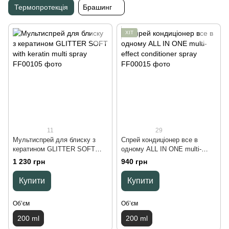
Термопротекція
Брашинг
ХІТ
11
29
Мультиспрей для блиску з
Спрей кондиціонер все в
кератином GLITTER SOFT
одному ALL IN ONE multi-
with keratin multi spray, 200 ml
effect conditioner spray, 200 ml
1 230 грн
940 грн
Купити
Купити
Обʼєм
Обʼєм
200 ml
200 ml