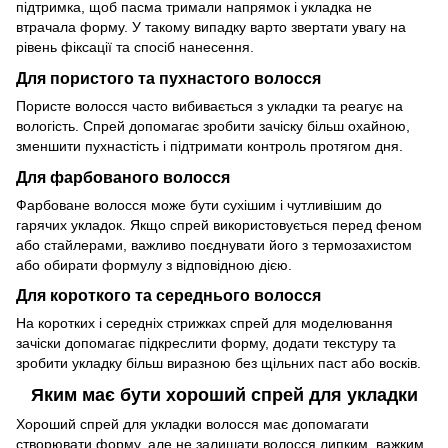
підтримка, щоб пасма тримали напрямок і укладка не
втрачала форму. У такому випадку варто звертати увагу на
рівень фіксації та спосіб нанесення.
Для пористого та пухнастого волосся
Пористе волосся часто вибивається з укладки та реагує на
вологість. Спрей допомагає зробити зачіску більш охайною,
зменшити пухнастість і підтримати контроль протягом дня.
Для фарбованого волосся
Фарбоване волосся може бути сухішим і чутливішим до
гарячих укладок. Якщо спрей використовується перед феном
або стайлерами, важливо поєднувати його з термозахистом
або обирати формулу з відповідною дією.
Для короткого та середнього волосся
На коротких і середніх стрижках спрей для моделювання
зачіски допомагає підкреслити форму, додати текстуру та
зробити укладку більш виразною без щільних паст або восків.
Яким має бути хороший спрей для укладки
Хороший спрей для укладки волосся має допомагати
створювати форму, але не залишати волосся липким, важким