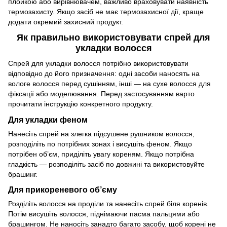
плойкою або вирівнювачем, важливо враховувати наявність
термозахисту. Якщо засіб не має термозахисної дії, краще
додати окремий захисний продукт.
Як правильно використовувати спрей для
укладки волосся
Спрей для укладки волосся потрібно використовувати
відповідно до його призначення: одні засоби наносять на
вологе волосся перед сушінням, інші — на сухе волосся для
фіксації або моделювання. Перед застосуванням варто
прочитати інструкцію конкретного продукту.
Для укладки феном
Нанесіть спрей на злегка підсушене рушником волосся,
розподіліть по потрібних зонах і висушіть феном. Якщо
потрібен об’єм, приділіть увагу кореням. Якщо потрібна
гладкість — розподіліть засіб по довжині та використовуйте
брашинг.
Для прикореневого об’єму
Розділіть волосся на проділи та нанесіть спрей біля коренів.
Потім висушіть волосся, піднімаючи пасма пальцями або
брашингом. Не наносіть занадто багато засобу, щоб корені не