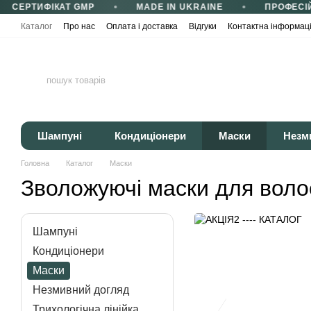
СЕРТИФІКАТ GMP
MADE IN UKRAINE
ПРОФЕСІЙ
Перейти до основного контенту
Каталог
Про нас
Оплата і доставка
Відгуки
Контактна інформац
Сертифікати та сертифікація
Корисні статті
Політика конфіденці
Шампуні
Кондиціонери
Маски
Незм
Головна
Каталог
Маски
Зволожуючі маски для воло
Шампуні
Кондиціонери
Маски
Незмивний догляд
Трихологічна лінійка