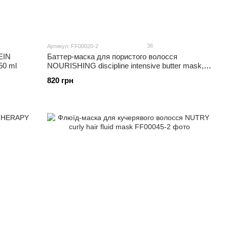
36
Артикул: FF00020-2
EIN
Баттер-маска для пористого волосся
50 ml
NOURISHING discipline intensive butter mask,
250 ml
820 грн