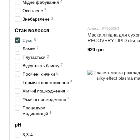
4
Мідне фабування
5
Освітлене
3
Знебарвлене
Артикул: FF00003-3
Стан волосся
Маска ліпідна для сухо
8
Сухе
RECOVERY LIPID discipli
ml
7
Ламке
920 грн
2
Плутається
7
Відсутність блиску
6
Посічені кінчики
5
Термічні пошкодження
6
Хімічні пошкодження
6
Фізичні пошкодження
Процедури
1
модифікацій
pH
1
3,3-4