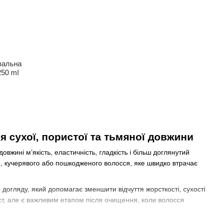
вальна
50 ml
 сухої, пористої та тьмяної довжини
жині м’якість, еластичність, гладкість і більш доглянутий
о, кучерявого або пошкодженого волосся, яке швидко втрачає
догляду, який допомагає зменшити відчуття жорсткості, сухості
т, але є важливим етапом після очищення, коли волосся