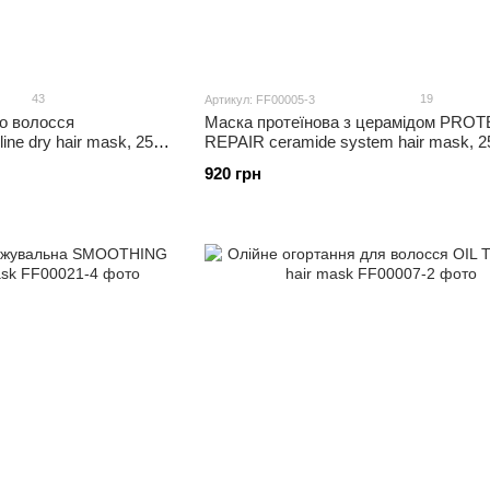
43
19
Артикул: FF00005-3
го волосся
Маска протеїнова з церамідом PROT
ne dry hair mask, 250
REPAIR ceramide system hair mask, 2
920 грн