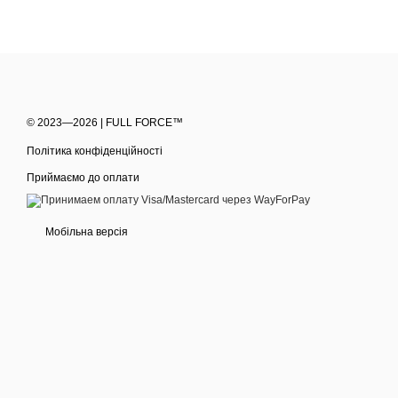
Маска для зволоження вол
потреба виникає після фа
повітря в опалювальний 
Ознаки, що волоссю
© 2023—2026 | FULL FORCE™
Зволожувальна маска для
Політика конфіденційності
сухість і жорсткість д
Приймаємо до оплати
пухнастість, пористіст
тьмяний вигляд без п
Мобільна версія
сплутування волосся п
сухі кінчики та ламкіс
зниження еластичност
відчуття, що кондиці
Чому зволоження ва
Волосся по довжині не о