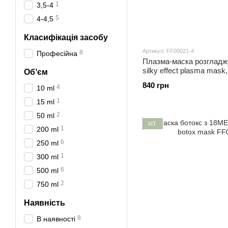
1
3,5-4
5
4-4,5
Класифікація засобу
Артикул: FF00021-4
8
Професійна
Плазма-маска розгла
silky effect plasma mask,
Обʼєм
840 грн
4
10 ml
1
15 ml
2
50 ml
ХІТ
1
200 ml
6
250 ml
1
300 ml
6
500 ml
2
750 ml
Наявність
8
В наявності