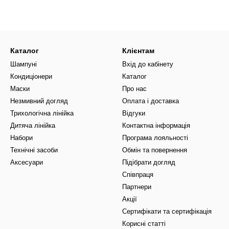
Кому потрібна маска для зволо
осся потрібна тоді, коли після миття довжина здається сухою, жор
рбування, освітлення, частого використання фена, брашингу, плойк
сезон.
Каталог
Клієнтам
Шампуні
Вхід до кабінету
 бракує зволоження
Кондиціонери
Каталог
 волосся буде доречною, якщо ви помічаєте:
Маски
Про нас
овжини після миття;
Незмивний догляд
Оплата і доставка
ь і нерівну текстуру;
Трихологічна лінійка
Відгуки
Дитяча лінійка
Контактна інформація
риродного блиску;
Набори
Програма лояльності
ід час розчісування;
Технічні засоби
Обмін та повернення
ть на вигляд;
Аксесуари
Підібрати догляд
і волосся;
Співпраця
Партнери
онера вже недостатньо.
Акції
жливе для довжини
Сертифікати та сертифікація
тримує вологу так само, як шкіра голови, тому воно швидше реагує
Корисні статті