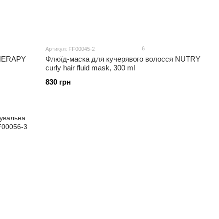
6
Артикул: FF00045-2
THERAPY
Флюїд-маска для кучерявого волосся NUTRY
curly hair fluid mask, 300 ml
830 грн