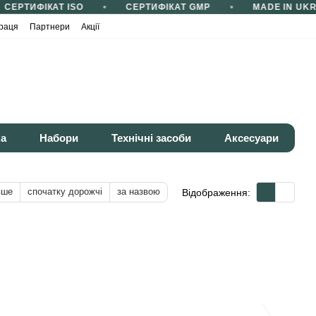
СЕРТИФІКАТ ISO
СЕРТИФІКАТ GMP
MADE IN UKRA
раця
Партнери
Акції
ка
Набори
Технічні засоби
Аксесуари
вше
спочатку дорожчі
за назвою
Відображення: