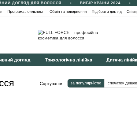
НИЙ ДОГЛЯД ДЛЯ ВОЛОССЯ
ВИБІР КРАЇНИ 2024
ія
Програма лояльності
Обмін та повернення
Підібрати догляд
Співп
йності
Публічна оферта
ивний догляд
Трихологічна лінійка
Дитяча ліній
сся
за популярністю
спочатку деше
Сортування: