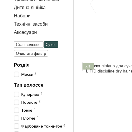
Дитяча лінійка
Набори
Технічні засоби
Аксесуари
Стан волосся:
Сухе
Очистити фільтр
Розділ
ХІТ
8
Маски
Тип волосся
4
Кучеряве
8
Пористе
4
Тонке
4
Плотне
4
Фарбоване тон-в-тон