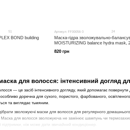
51
24
Артикул: FF00056-3
PLEX BOND building
Маска-гідра зволожувально-балансу
MOISTURIZING balance hydra mask, 2
820 грн
аска для волосся: інтенсивний догляд для
осся — це засіб інтенсивного догляду, який допомагає повернути дов
 особливо доречна для сухого, пористого, фарбованого, освітленог
ться та виглядає тьмяним.
ідібрати зволожуючі маски для волосся для регулярного домашнього 
і. Маска для волосся зволожуюча не замінює шампунь чи термозахис
 підтримки, ніж може дати звичайний кондиціонер.