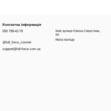
ження волосся
сткою, пухнастою або складною у розчісуванні. Часто така
и, вирівнювача, а також після сонця, моря, басейну або сухого
Контактна інформація
050 789-42-79
Київ, вулиця Євгена Сверстюка,
6А
Мапа проїзду
@full_force_cosmet
support@full-force.com.ua
 на зовнішні фактори. Якщо довжина пересушена, вона гірше