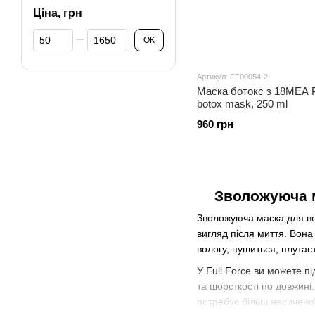
Ціна, грн
Від Ціна, грн
До Ціна, грн
ОК
Артикул: FF00054-2
Маска ботокс з 18MEA 
botox mask, 250 ml
960 грн
Зволожуюча м
Зволожуюча маска для вол
вигляд після миття. Вона
вологу, пушиться, плутає
У Full Force ви можете п
та шорсткості по довжин
потребує більш насиченої