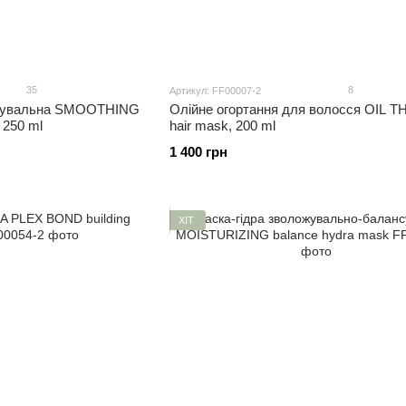
35
8
Артикул: FF00007-2
джувальна SMOOTHING
Олійне огортання для волосся OIL 
 250 ml
hair mask, 200 ml
1 400 грн
ХІТ