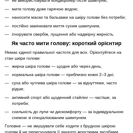
не використовувати кондиціонер після шампуню;
мити голову дуже гарячою водою;
наносити маски та бальзами на шкіру голови без потреби;
постійно замінювати миття сухим шампунем;
ігнорувати свербіж, лущення або надмірну жирність.
Як часто мити голову: короткий орієнтир
Немає єдиної правильної частоти для всіх. Орієнтуйтеся на
стан шкіри голови:
жирна шкіра голови — щодня або через день;
нормальна шкіра голови — приблизно кожні 2–3 дні;
суха або чутлива шкіра голови — за відчуттями, часто
рідше;
активний спорт або щоденний стайлінг — частіше, за
потреби;
схильність до лупи чи дискомфорту — за індивідуальною
схемою зі спеціалізованим шампунем.
Головне — не змушувати себе ходити з брудною шкірою
голови й не пересушувати її занадто жорсткими засобами.