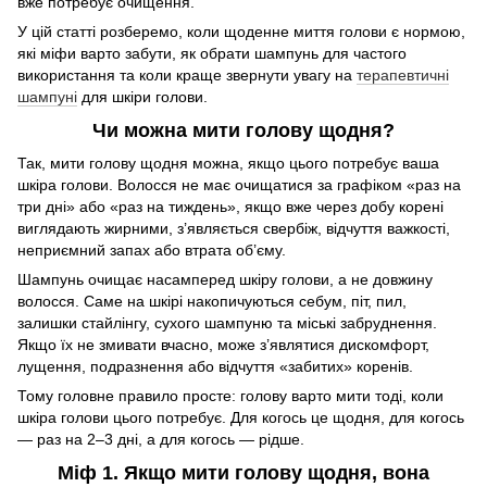
вже потребує очищення.
У цій статті розберемо, коли щоденне миття голови є нормою,
які міфи варто забути, як обрати шампунь для частого
використання та коли краще звернути увагу на
терапевтичні
шампуні
для шкіри голови.
Чи можна мити голову щодня?
Так, мити голову щодня можна, якщо цього потребує ваша
шкіра голови. Волосся не має очищатися за графіком «раз на
три дні» або «раз на тиждень», якщо вже через добу корені
виглядають жирними, з’являється свербіж, відчуття важкості,
неприємний запах або втрата об’єму.
Шампунь очищає насамперед шкіру голови, а не довжину
волосся. Саме на шкірі накопичуються себум, піт, пил,
залишки стайлінгу, сухого шампуню та міські забруднення.
Якщо їх не змивати вчасно, може з’являтися дискомфорт,
лущення, подразнення або відчуття «забитих» коренів.
Тому головне правило просте: голову варто мити тоді, коли
шкіра голови цього потребує. Для когось це щодня, для когось
— раз на 2–3 дні, а для когось — рідше.
Міф 1. Якщо мити голову щодня, вона