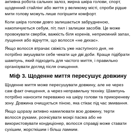
активна робота сальних залоз, жирна шкіра голови, спорт,
щоденний стайлінг або життя у великому місті, спроби рідше
мити голову можуть лише погіршити комфорт.
Коли шкіра голови довго залишається забрудненою,
накопичуються себум, піт, пил і залишки засобів. Це може
провокувати свербіж, важкість біля коренів, неприємний запах,
лущення або відчуття, що волосся «не дихає».
Якщо волосся втрачає свіжість уже наступного дня, не
потрібно змушувати себе чекати ще дві доби. Краще підібрати
шампунь, який підходить для частого миття, і правильно
організувати догляд після очищення.
Міф 3. Щоденне миття пересушує довжину
Щоденне миття може пересушувати довжину, але не через
сам факт очищення, а через неправильну техніку. Шампунь
потрібно наносити переважно на шкіру голови та прикореневу
зону. Довжина очищується піною, яка стікає під час змивання.
Якщо щоразу активно намилювати всю довжину, терти
волосся руками, розчісувати мокрі пасма або не
використовувати кондиціонер, волосся справді може ставати
сухішим, жорсткішим і більш ламким.