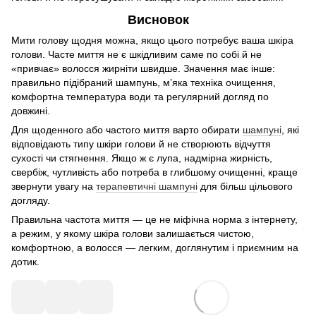
Висновок
Мити голову щодня можна, якщо цього потребує ваша шкіра
голови. Часте миття не є шкідливим саме по собі й не
«привчає» волосся жирніти швидше. Значення має інше:
правильно підібраний шампунь, м’яка техніка очищення,
комфортна температура води та регулярний догляд по
довжині.
Для щоденного або частого миття варто обирати
шампуні
, які
відповідають типу шкіри голови й не створюють відчуття
сухості чи стягнення. Якщо ж є лупа, надмірна жирність,
свербіж, чутливість або потреба в глибшому очищенні, краще
звернути увагу на
терапевтичні шампуні
для більш цільового
догляду.
Правильна частота миття — це не міфічна норма з інтернету,
а режим, у якому шкіра голови залишається чистою,
комфортною, а волосся — легким, доглянутим і приємним на
дотик.