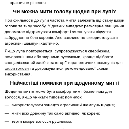
— практичне рішення.
Чи можна мити голову щодня при лупі?
При схильності до лупи частота миття залежить від стану шкіри
голови та типу засобу. У деяких випадках регулярне очищення
допомагає підтримувати комфорт і зменшувати відчуття
забруднення біля коренів. Але важливо не використовувати
агресивні шампуні хаотично.
Якщо лупа повторюється, супроводжується свербежем,
почервонінням або жирними лусочками, краще підібрати
спеціалізований засіб із категорії
терапевтичних шампунів для
шкіри голови
та дотримуватися рекомендованої схеми
використання.
Найчастіші помилки при щоденному митті
Щоденне миття може бути комфортним і безпечним для
волосся, якщо уникати типових помилок:
використовувати занадто агресивний шампунь щодня;
мити всю довжину так само активно, як корені;
терти мокре волосся рушником;