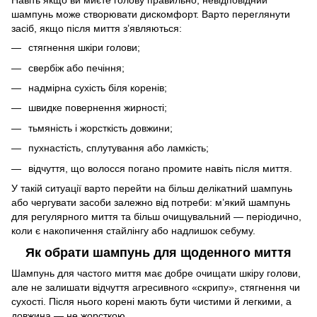
Навіть якщо ви миєте голову правильно, невідповідний
шампунь може створювати дискомфорт. Варто переглянути
засіб, якщо після миття з’являються:
стягнення шкіри голови;
свербіж або печіння;
надмірна сухість біля коренів;
швидке повернення жирності;
тьмяність і жорсткість довжини;
пухнастість, сплутування або ламкість;
відчуття, що волосся погано промите навіть після миття.
У такій ситуації варто перейти на більш делікатний шампунь
або чергувати засоби залежно від потреби: м’який шампунь
для регулярного миття та більш очищувальний — періодично,
коли є накопичення стайлінгу або надлишок себуму.
Як обрати шампунь для щоденного миття
Шампунь для частого миття має добре очищати шкіру голови,
але не залишати відчуття агресивного «скрипу», стягнення чи
сухості. Після нього корені мають бути чистими й легкими, а
довжина — не жорсткою.