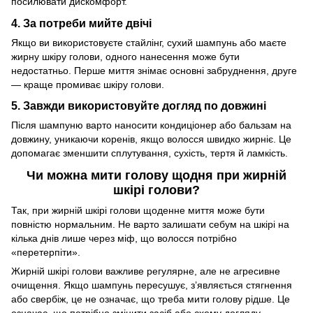
посилювати дискомфорт.
4. За потреби мийте двічі
Якщо ви використовуєте стайлінг, сухий шампунь або маєте
жирну шкіру голови, одного нанесення може бути
недостатньо. Перше миття знімає основні забруднення, друге
— краще промиває шкіру голови.
5. Завжди використовуйте догляд по довжині
Після шампуню варто наносити кондиціонер або бальзам на
довжину, уникаючи коренів, якщо волосся швидко жирніє. Це
допомагає зменшити сплутування, сухість, тертя й ламкість.
Чи можна мити голову щодня при жирній
шкірі голови?
Так, при жирній шкірі голови щоденне миття може бути
повністю нормальним. Не варто залишати себум на шкірі на
кілька днів лише через міф, що волосся потрібно
«перетерпіти».
Жирній шкірі голови важливе регулярне, але не агресивне
очищення. Якщо шампунь пересушує, з’являється стягнення
або свербіж, це не означає, що треба мити голову рідше. Це
означає, що потрібно змінити засіб або схему догляду.