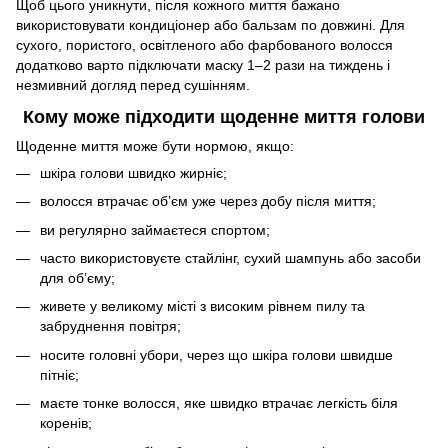
Щоб цього уникнути, після кожного миття бажано
використовувати кондиціонер або бальзам по довжині. Для
сухого, пористого, освітленого або фарбованого волосся
додатково варто підключати маску 1–2 рази на тиждень і
незмивний догляд перед сушінням.
Кому може підходити щоденне миття голови
Щоденне миття може бути нормою, якщо:
шкіра голови швидко жирніє;
волосся втрачає об’єм уже через добу після миття;
ви регулярно займаєтеся спортом;
часто використовуєте стайлінг, сухий шампунь або засоби
для об’єму;
живете у великому місті з високим рівнем пилу та
забруднення повітря;
носите головні убори, через що шкіра голови швидше
пітніє;
маєте тонке волосся, яке швидко втрачає легкість біля
коренів;