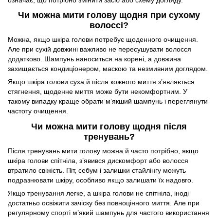
Чи можна мити голову щодня при сухому
волоссі?
Можна, якщо шкіра голови потребує щоденного очищення.
Але при сухій довжині важливо не пересушувати волосся
додатково. Шампунь наноситься на корені, а довжина
захищається кондиціонером, маскою та незмивним доглядом.
Якщо шкіра голови суха й після кожного миття з’являється
стягнення, щоденне миття може бути некомфортним. У
такому випадку краще обрати м’якший шампунь і переглянути
частоту очищення.
Чи можна мити голову щодня після
тренувань?
Після тренувань мити голову можна й часто потрібно, якщо
шкіра голови спітніла, з’явився дискомфорт або волосся
втратило свіжість. Піт, себум і залишки стайлінгу можуть
подразнювати шкіру, особливо якщо залишати їх надовго.
Якщо тренування легке, а шкіра голови не спітніла, іноді
достатньо освіжити зачіску без повноцінного миття. Але при
регулярному спорті м’який шампунь для частого використання