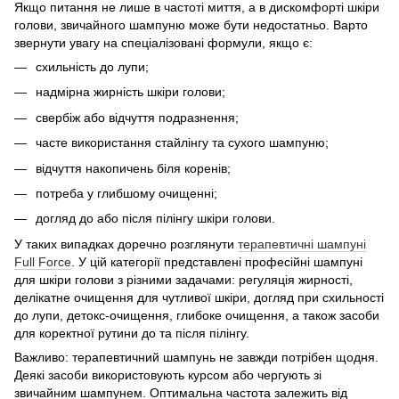
Якщо питання не лише в частоті миття, а в дискомфорті шкіри
голови, звичайного шампуню може бути недостатньо. Варто
звернути увагу на спеціалізовані формули, якщо є:
схильність до лупи;
надмірна жирність шкіри голови;
свербіж або відчуття подразнення;
часте використання стайлінгу та сухого шампуню;
відчуття накопичень біля коренів;
потреба у глибшому очищенні;
догляд до або після пілінгу шкіри голови.
У таких випадках доречно розглянути
терапевтичні шампуні
Full Force
. У цій категорії представлені професійні шампуні
для шкіри голови з різними задачами: регуляція жирності,
делікатне очищення для чутливої шкіри, догляд при схильності
до лупи, детокс-очищення, глибоке очищення, а також засоби
для коректної рутини до та після пілінгу.
Важливо: терапевтичний шампунь не завжди потрібен щодня.
Деякі засоби використовують курсом або чергують зі
звичайним шампунем. Оптимальна частота залежить від