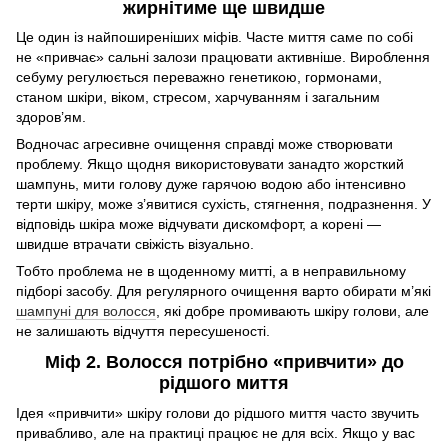
жирнітиме ще швидше
Це один із найпоширеніших міфів. Часте миття саме по собі
не «привчає» сальні залози працювати активніше. Вироблення
себуму регулюється переважно генетикою, гормонами,
станом шкіри, віком, стресом, харчуванням і загальним
здоров’ям.
Водночас агресивне очищення справді може створювати
проблему. Якщо щодня використовувати занадто жорсткий
шампунь, мити голову дуже гарячою водою або інтенсивно
терти шкіру, може з’явитися сухість, стягнення, подразнення. У
відповідь шкіра може відчувати дискомфорт, а корені —
швидше втрачати свіжість візуально.
Тобто проблема не в щоденному митті, а в неправильному
підборі засобу. Для регулярного очищення варто обирати м’які
шампуні для волосся
, які добре промивають шкіру голови, але
не залишають відчуття пересушеності.
Міф 2. Волосся потрібно «привчити» до
рідшого миття
Ідея «привчити» шкіру голови до рідшого миття часто звучить
привабливо, але на практиці працює не для всіх. Якщо у вас