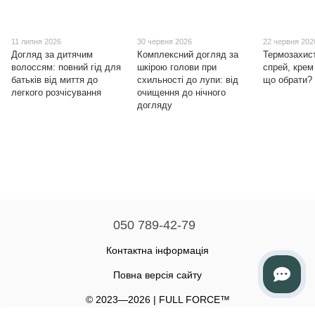
11 липня 2026
30 червня 2026
22 червня 202
Догляд за дитячим
Комплексний догляд за
Термозахис
волоссям: повний гід для
шкірою голови при
спрей, кре
батьків від миття до
схильності до лупи: від
що обрати?
легкого розчісування
очищення до нічного
догляду
050 789-42-79
Контактна інформація
Повна версія сайту
© 2023—2026 | FULL FORCE™