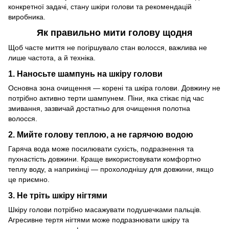
конкретної задачі, стану шкіри голови та рекомендацій
виробника.
Як правильно мити голову щодня
Щоб часте миття не погіршувало стан волосся, важлива не
лише частота, а й техніка.
1. Наносьте шампунь на шкіру голови
Основна зона очищення — корені та шкіра голови. Довжину не
потрібно активно терти шампунем. Піни, яка стікає під час
змивання, зазвичай достатньо для очищення полотна
волосся.
2. Мийте голову теплою, а не гарячою водою
Гаряча вода може посилювати сухість, подразнення та
пухнастість довжини. Краще використовувати комфортно
теплу воду, а наприкінці — прохолоднішу для довжини, якщо
це приємно.
3. Не тріть шкіру нігтями
Шкіру голови потрібно масажувати подушечками пальців.
Агресивне тертя нігтями може подразнювати шкіру та