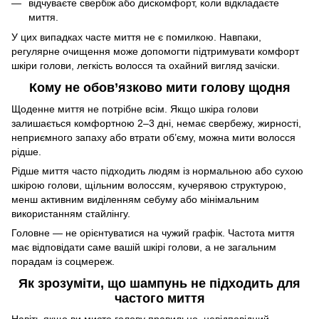
відчуваєте свербіж або дискомфорт, коли відкладаєте
миття.
У цих випадках часте миття не є помилкою. Навпаки,
регулярне очищення може допомогти підтримувати комфорт
шкіри голови, легкість волосся та охайний вигляд зачіски.
Кому не обов’язково мити голову щодня
Щоденне миття не потрібне всім. Якщо шкіра голови
залишається комфортною 2–3 дні, немає свербежу, жирності,
неприємного запаху або втрати об’єму, можна мити волосся
рідше.
Рідше миття часто підходить людям із нормальною або сухою
шкірою голови, щільним волоссям, кучерявою структурою,
менш активним виділенням себуму або мінімальним
використанням стайлінгу.
Головне — не орієнтуватися на чужий графік. Частота миття
має відповідати саме вашій шкірі голови, а не загальним
порадам із соцмереж.
Як зрозуміти, що шампунь не підходить для
частого миття