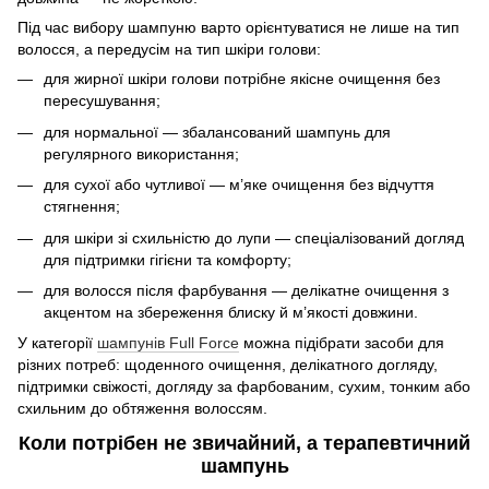
Під час вибору шампуню варто орієнтуватися не лише на тип
волосся, а передусім на тип шкіри голови:
для жирної шкіри голови потрібне якісне очищення без
пересушування;
для нормальної — збалансований шампунь для
регулярного використання;
для сухої або чутливої — м’яке очищення без відчуття
стягнення;
для шкіри зі схильністю до лупи — спеціалізований догляд
для підтримки гігієни та комфорту;
для волосся після фарбування — делікатне очищення з
акцентом на збереження блиску й м’якості довжини.
У категорії
шампунів Full Force
можна підібрати засоби для
різних потреб: щоденного очищення, делікатного догляду,
підтримки свіжості, догляду за фарбованим, сухим, тонким або
схильним до обтяження волоссям.
Коли потрібен не звичайний, а терапевтичний
шампунь