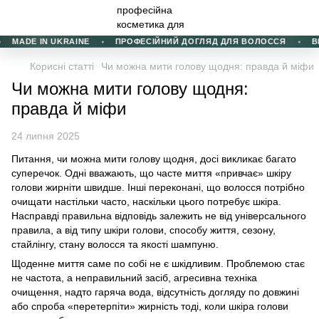
MADE IN UKRAINE
ПРОФЕСІЙНИЙ ДОГЛЯД ДЛЯ ВОЛОССЯ
ВИБ
Корисні статті
Чи можна мити голову щодня: правда й міфи
Чи можна мити голову щодня:
правда й міфи
24 липня 2025
Питання, чи можна мити голову щодня, досі викликає багато
суперечок. Одні вважають, що часте миття «привчає» шкіру
голови жирніти швидше. Інші переконані, що волосся потрібно
очищати настільки часто, наскільки цього потребує шкіра.
Насправді правильна відповідь залежить не від універсального
правила, а від типу шкіри голови, способу життя, сезону,
стайлінгу, стану волосся та якості шампуню.
Щоденне миття саме по собі не є шкідливим. Проблемою стає
не частота, а неправильний засіб, агресивна техніка
очищення, надто гаряча вода, відсутність догляду по довжині
або спроба «перетерпіти» жирність тоді, коли шкіра голови