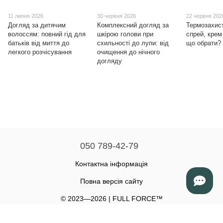
11 липня 2026
30 червня 2026
22 червня 202
Догляд за дитячим
Комплексний догляд за
Термозахис
волоссям: повний гід для
шкірою голови при
спрей, кре
батьків від миття до
схильності до лупи: від
що обрати?
легкого розчісування
очищення до нічного
догляду
050 789-42-79
Контактна інформація
Повна версія сайту
© 2023—2026 | FULL FORCE™
Політика конфіденційності