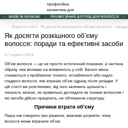
MADE IN UKRAINE
ПРОФЕСІЙНИЙ ДОГЛЯД ДЛЯ ВОЛОССЯ
Корисні статті
Як досягти розкішного обʼєму волосся: поради
Як досягти розкішного обʼєму
волосся: поради та ефективні засоби
17 червня 2024
Обʼєм волосся — це не просто естетичний показник, а частина
образу, яка впливає на впевненість у собі. Багато жінок
стикаються з проблемою тонкого, ослабленого або надто
гладкого волосся, яке втрачає обʼєм одразу після укладки. У
цій статті ми розглянемо, від чого залежить щільність і
пишність зачіски, як правильно доглядати за тонким волоссям і
які засоби дійсно працюють, не обтяжуючи структуру.
Причини втрати обʼєму
Перш ніж говорити про рішення, важливо розуміти, чому
волосся може втрачати обʼєм: