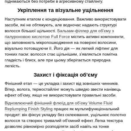
піднімаються без потреби в агресивному стайлінгу.
Укріплення та візуальне ущільнення
Наступним етапом є кондиціювання. Важливо використовувати
засоби, які не обтяжують, але водночас надають структурі
волосся більшої щільності.
Бальзам-філлер для обʼєму з
гіалуроновою кислотою Full Force
містить активні компоненти,
що заповнюють мікропошкодження на поверхні волосини,
візуально потовщуючи її. Його дія — як легкий ліфтинг для
тонких пасм: волосся стає щільнішим, зʼявляється помітна
гладкість і блиск, але при цьому зберігається природна
легкість.
Захист і фіксація обʼєму
Фінішний етап — це укладка і захист від зовнішніх чинників.
Вітер, волога, термостайлінг можуть швидко звести нанівець
ефект обʼєму, якщо не використовувати правильні засоби.
Відновлюючий фінішний флюїд для обʼєму Volume Fluid
Replumping Finish Styling
працює як мультифункціональний
продукт: він фіксує укладку без склеювання, ущільнює полотно
волосся та створює тривалий обʼємний ефект. Легка текстура
дозволяє рівномірно розподіляти засіб навіть на тонке