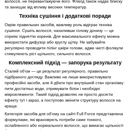
волосся, не перевантажуючи його. Флюїд також надає блиску
та захищає від впливу високих температур.
Техніка сушіння і додаткові поради
Окрім правильних засобів, важливу роль відіграє техніка
сушіння. Сушіть волосся, нахиливши голову донизу — це
сприяє підняттю коренів. Для максимального ефекту можна
використати дифузор або круглу щітку. Не забувайте
регулярно проводити пілінг шкіри голови, адже чисті фолікули
стимулюють ріст щільного, сильного волосся.
Комплексний підхід — запорука результату
Сталий обʼєм — це результат регулярного, правильно
підібраного догляду. Важливо не лише використовувати
професійні засоби, але й дбати про внутрішній стан організму:
пити достатньо води, отримувати білок і необхідні
мікроелементи. Такий підхід дозволяє не просто досягти
ефекту тут і зараз, а поступово змінити структуру волосся на
краще.
Категорія засобів для обʼєму на сайті Full Force представлена
формулами, які враховують потреби саме тонкого,
ослабленого або нормального волосся, що вимагає щільності