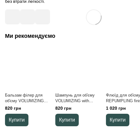
без втрати легкості.
Ми рекомендуємо
Бальзам філер для
Шампунь для об'єму
Флюїд для об'єм
об'єму VOLUMIZING
VOLUMIZING with
REPUMPLING fini
filler hyaluronic hair
hyaluronic hair shampoo,
styling volumе flui
820 грн
820 грн
1 020 грн
balm, 250 ml
250 ml
ml
Купити
Купити
Купити