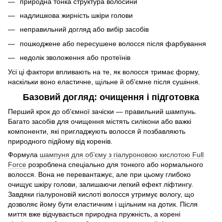
природна тонка структура волосини
надлишкова жирність шкіри голови
неправильний догляд або вибір засобів
пошкоджене або пересушене волосся після фарбування
недолік зволоження або протеїнів
Усі ці фактори впливають на те, як волосся тримає форму,
наскільки воно еластичне, щільне й обʼємне після сушіння.
Базовий догляд: очищення і підготовка
Перший крок до обʼємної зачіски — правильний шампунь.
Багато засобів для очищення містять силікони або важкі
компоненти, які пригладжують волосся й позбавляють
природного підйому від коренів.
Формула
шампуня для обʼєму з гіалуроновою кислотою Full
Force
розроблена спеціально для тонкого або нормального
волосся. Вона не перевантажує, але при цьому глибоко
очищує шкіру голови, залишаючи легкий ефект ліфтингу.
Завдяки гіалуроновій кислоті волосся утримує вологу, що
дозволяє йому бути еластичним і щільним на дотик. Після
миття вже відчувається природна пружність, а корені