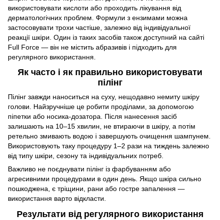
використовувати кислоти або проходить лікування від
дерматологічних проблем. Формули з ензимами можна
застосовувати трохи частіше, залежно від індивідуальної
реакції шкіри. Один із таких засобів також доступний на сайті
Full Force — він не містить абразивів і підходить для
регулярного використання.
Як часто і як правильно використовувати
пілінг
Пілінг завжди наноситься на суху, нещодавно немиту шкіру
голови. Найзручніше це робити проділами, за допомогою
піпетки або носика-дозатора. Після нанесення засіб
залишають на 10–15 хвилин, не втираючи в шкіру, а потім
ретельно змивають водою і завершують очищення шампунем.
Використовують таку процедуру 1–2 рази на тиждень залежно
від типу шкіри, сезону та індивідуальних потреб.
Важливо не поєднувати пілінг із фарбуванням або
агресивними процедурами в один день. Якщо шкіра сильно
пошкоджена, є тріщини, рани або гостре запалення —
використання варто відкласти.
Результати від регулярного використання