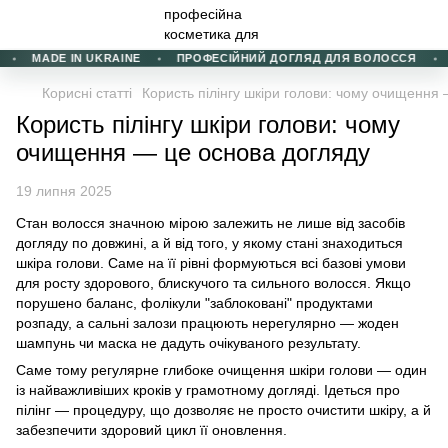
MADE IN UKRAINE
ПРОФЕСІЙНИЙ ДОГЛЯД ДЛЯ ВОЛОССЯ
Корисні статті
Користь пілінгу шкіри голови: чому очищення
Користь пілінгу шкіри голови: чому
очищення — це основа догляду
19 липня 2025
Стан волосся значною мірою залежить не лише від засобів
догляду по довжині, а й від того, у якому стані знаходиться
шкіра голови. Саме на її рівні формуються всі базові умови
для росту здорового, блискучого та сильного волосся. Якщо
порушено баланс, фолікули "заблоковані" продуктами
розпаду, а сальні залози працюють нерегулярно — жоден
шампунь чи маска не дадуть очікуваного результату.
Саме тому регулярне глибоке очищення шкіри голови — один
із найважливіших кроків у грамотному догляді. Ідеться про
пілінг — процедуру, що дозволяє не просто очистити шкіру, а й
забезпечити здоровий цикл її оновлення.