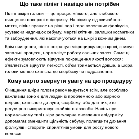
Що таке пілінг і навіщо він потрібен
Пілінг шкіри голови — це процес м’якого, але глибокого
очищення поверхні епідермісу. На відміну від звичайного
миття, пілінг працює на рівні пор і гирл волосяних фолікулів,
усуваючи надлишок себуму, мертві клітини, залишки косметики
та забруднення, які накопичуються на шкірі з кожним днем.
Крім очищення, пілінг покращує мікроциркуляцію крові, знижує
запальні процеси, нормалізує роботу сальних залоз. Саме ці
ефекти зумовлюють відчутне покращення якості волосся:
з’являється відчуття легкості, об’єм тримається довше, а шкіра
голови менше схильна до свербежу чи подразнення.
Кому варто звернути увагу на цю процедуру
Очищення шкіри голови рекомендується всім, але особливо
важливим воно є для людей із проблемною або жирною
шкірою, схильною до лупи, свербежу, або для тих, хто
регулярно використовує стайлінгові засоби. Навіть при
нормальному типі шкіри регулярне оновлення епідермісу
допомагає зменшити щільність себуму, полегшити дихання
фолікулів і створити сприятливі умови для росту нового
волосся.