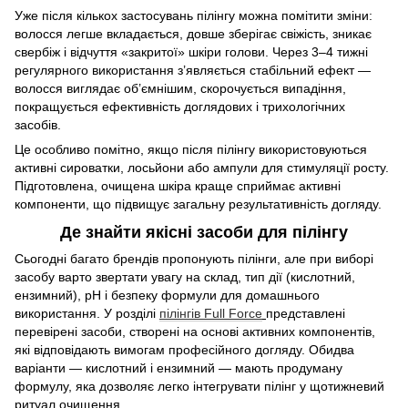
Уже після кількох застосувань пілінгу можна помітити зміни:
волосся легше вкладається, довше зберігає свіжість, зникає
свербіж і відчуття «закритої» шкіри голови. Через 3–4 тижні
регулярного використання з’являється стабільний ефект —
волосся виглядає об’ємнішим, скорочується випадіння,
покращується ефективність доглядових і трихологічних
засобів.
Це особливо помітно, якщо після пілінгу використовуються
активні сироватки, лосьйони або ампули для стимуляції росту.
Підготовлена, очищена шкіра краще сприймає активні
компоненти, що підвищує загальну результативність догляду.
Де знайти якісні засоби для пілінгу
Сьогодні багато брендів пропонують пілінги, але при виборі
засобу варто звертати увагу на склад, тип дії (кислотний,
ензимний), рН і безпеку формули для домашнього
використання. У розділі
пілінгів Full Force
представлені
перевірені засоби, створені на основі активних компонентів,
які відповідають вимогам професійного догляду. Обидва
варіанти — кислотний і ензимний — мають продуману
формулу, яка дозволяє легко інтегрувати пілінг у щотижневий
ритуал очищення.