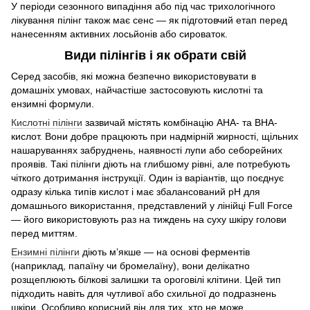
У періоди сезонного випадіння або під час трихологічного
лікування пілінг також має сенс — як підготовчий етап перед
нанесенням активних лосьйонів або сироваток.
Види пілінгів і як обрати свій
Серед засобів, які можна безпечно використовувати в
домашніх умовах, найчастіше застосовують кислотні та
ензимні формули.
Кислотні пілінги
зазвичай містять комбінацію AHA- та BHA-
кислот. Вони добре працюють при надмірній жирності, щільних
нашаруваннях забруднень, наявності лупи або себорейних
проявів. Такі пілінги діють на глибшому рівні, але потребують
чіткого дотримання інструкції. Один із варіантів, що поєднує
одразу кілька типів кислот і має збалансований pH для
домашнього використання, представлений у лінійці Full Force
— його використовують раз на тиждень на суху шкіру голови
перед миттям.
Ензимні пілінги
діють м’якше — на основі ферментів
(наприклад, папаїну чи бромелаїну), вони делікатно
розщеплюють білкові залишки та ороговілі клітини. Цей тип
підходить навіть для чутливої або схильної до подразнень
шкіри. Особливо корисний він для тих, хто не може