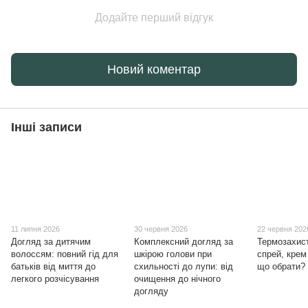
Додайте перший відгук
Новий коментар
Інші записи
11 липня 2026
30 червня 2026
22 червня 202
Догляд за дитячим
Комплексний догляд за
Термозахис
волоссям: повний гід для
шкірою голови при
спрей, кре
батьків від миття до
схильності до лупи: від
що обрати?
легкого розчісування
очищення до нічного
догляду