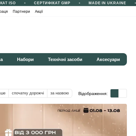
Т ISO
СЕРТИФІКАТ GMP
MADE IN UKRAINE
раця
Партнери
Акції
ка
Набори
Технічні засоби
Аксесуари
вше
спочатку дорожчі
за назвою
Відображення: