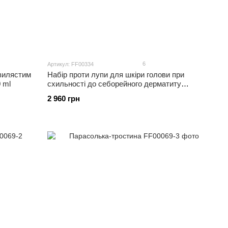
6
Артикул: FF00334
хвилястим
Набір проти лупи для шкіри голови при
 ml
схильності до себорейного дерматиту
SEBODERM FLAKE CONTROL SET, 550 ml
2 960 грн