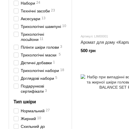
24
Набори
23
Технічні засоби
13
Аксесуари
10
Трихологічні шампуні
Трихологічні
Артикул: LIM00001
11
лосьйони
Аромат для дому «Карпа
3
Пілінги шкіри голови
500 грн
5
Трихологічні маски
1
Дієтичні добавки
18
Трихологічні набори
5
Доглядові набори
Подарункові
3
сертифікати
Тип шкіри
27
Нормальний
10
Жирний
Схильний до