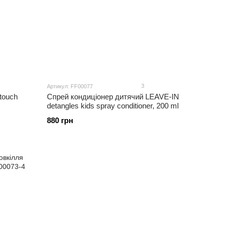
3
Артикул: FF00077
touch
Спрей кондиціонер дитячий LEAVE-IN
detangles kids spray conditioner, 200 ml
880 грн