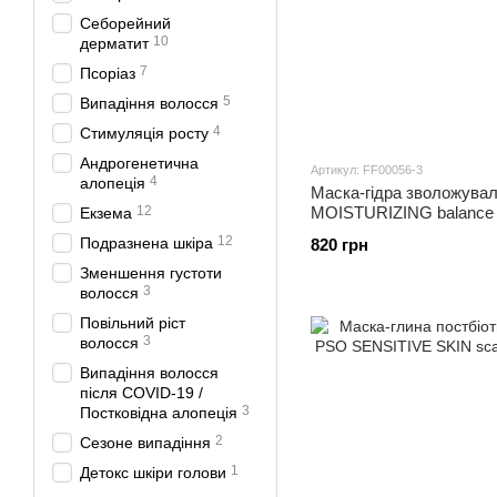
Себорейний
10
дерматит
7
Псоріаз
5
Випадіння волосся
4
Стимуляція росту
Андрогенетична
Артикул: FF00056-3
4
алопеція
Маска-гідра зволожува
12
MOISTURIZING balance 
Екзема
12
Подразнена шкіра
820 грн
Зменшення густоти
3
волосся
Повільний ріст
3
волосся
Випадіння волосся
після COVID-19 /
3
Постковідна алопеція
2
Сезоне випадіння
1
Детокс шкіри голови