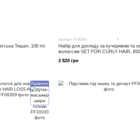
6
Артикул: FF00345
тська Тиша», 100 ml
Набір для догляду за кучерявим та 
волоссям SET FOR CURLY HAIR, 850
2 820 грн
Подарунок