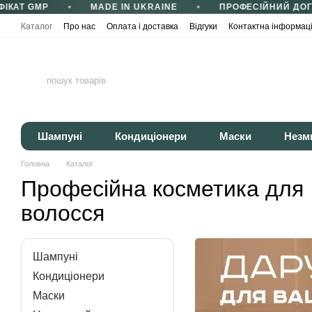
АТ GMP
MADE IN UKRAINE
ПРОФЕСІЙНИЙ ДОГЛЯ
Перейти до основного контенту
Каталог
Про нас
Оплата і доставка
Відгуки
Контактна інформац
Сертифікати та сертифікація
Корисні статті
Політика конфіденці
Шампуні
Кондиціонери
Маски
Незм
Головна
Каталог
Професійна косметика для
волосся
Шампуні
Кондиціонери
Маски