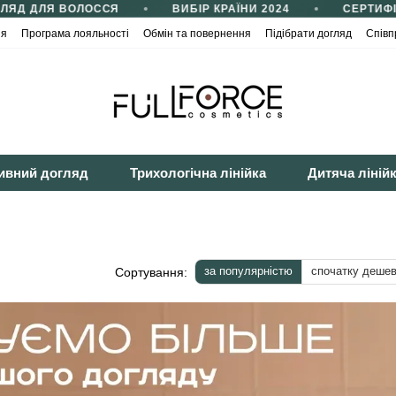
Д ДЛЯ ВОЛОССЯ
ВИБІР КРАЇНИ 2024
СЕРТИФІКА
ія
Програма лояльності
Обмін та повернення
Підібрати догляд
Співп
йності
Публічна оферта
ивний догляд
Трихологічна лінійка
Дитяча ліній
за популярністю
спочатку деше
Сортування: