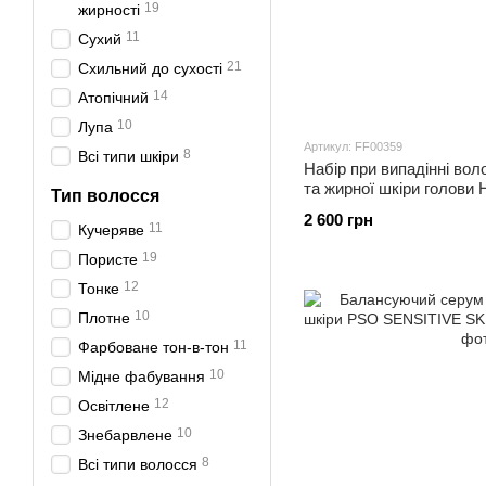
19
жирності
11
Сухий
21
Схильний до сухості
14
Атопічний
10
Лупа
Артикул: FF00359
8
Всі типи шкіри
Набір при випадінні во
та жирної шкіри голов
Тип волосся
BALANCE SET, 300 ml
2 600 грн
11
Кучеряве
19
Пористе
12
Тонке
10
Плотне
11
Фарбоване тон-в-тон
10
Мідне фабування
12
Освітлене
10
Знебарвлене
8
Всі типи волосся