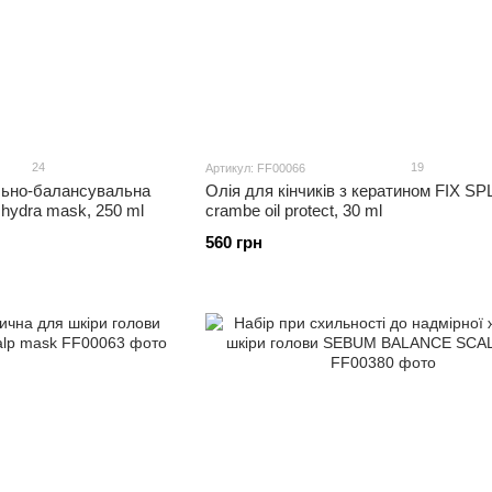
24
19
Артикул: FF00066
льно-балансувальна
Олія для кінчиків з кератином FIX SP
hydra mask, 250 ml
crambe oil protect, 30 ml
560 грн