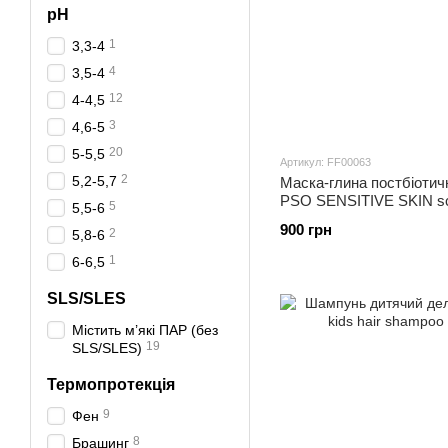
pH
1
3,3-4
4
3,5-4
12
4-4,5
3
4,6-5
20
5-5,5
Артикул: FF00063
2
5,2-5,7
Маска-глина постбіотич
PSO SENSITIVE SKIN sc
5
5,5-6
900 грн
2
5,8-6
1
6-6,5
SLS/SLES
Містить м’які ПАР (без
19
SLS/SLES)
Термопротекція
9
Фен
8
Брашинг