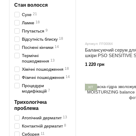
Стан волосся
21
Сухе
18
Ламке
9
Плутається
18
Відсутність блиску
Артикул: FF00064
14
Посічені кінчики
Балансуючий серум для 
шкіри PSO SENSITIVE SK
Термічні
13
пошкодження
1 220 грн
18
Хімічні пошкодження
14
Фізичні пошкодження
Процедури
ХІТ
7
модифікацій
Трихологічна
проблема
13
Атопічний дерматит
8
Контактній дерматит
11
Себорея