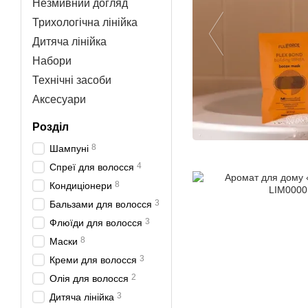
Незмивний догляд
Трихологічна лінійка
Дитяча лінійка
Набори
Технічні засоби
Аксесуари
Розділ
8
Шампуні
4
Спреї для волосся
8
Кондиціонери
3
Бальзами для волосся
3
Флюїди для волосся
8
Маски
3
Креми для волосся
2
Олія для волосся
3
Дитяча лінійка