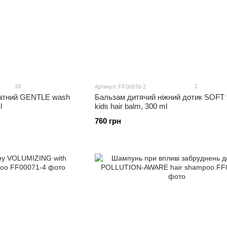
18
2
Артикул: FF00076-2
катний GENTLE wash
Бальзам дитячий ніжний дотик SOFT 
l
kids hair balm, 300 ml
760 грн