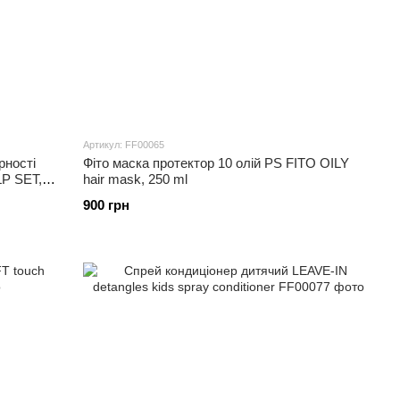
Артикул: FF00065
рності
Фіто маска протектор 10 олій PS FITO OILY
P SET,
hair mask, 250 ml
900 грн