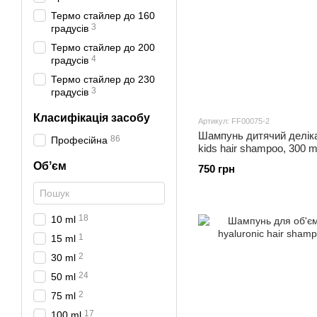
Термо стайлер до 160
3
градусів
Термо стайлер до 200
4
градусів
Термо стайлер до 230
3
градусів
Класифікація засобу
Артикул: FF00075-2
Шампунь дитячий делі
86
Професійна
kids hair shampoo, 300 m
Обʼєм
750 грн
18
10 ml
1
15 ml
2
30 ml
24
50 ml
2
75 ml
17
100 ml